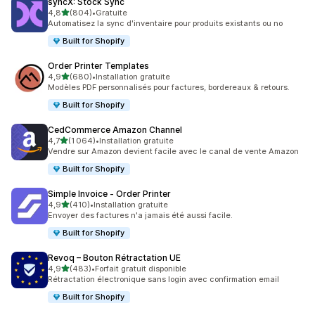
syncX: Stock Sync
étoile(s) sur 5
4,8
(804)
•
Gratuite
804 avis au total
Automatisez la sync d'inventaire pour produits existants ou no
Built for Shopify
Order Printer Templates
étoile(s) sur 5
4,9
(680)
•
Installation gratuite
680 avis au total
Modèles PDF personnalisés pour factures, bordereaux & retours.
Built for Shopify
CedCommerce Amazon Channel
étoile(s) sur 5
4,7
(1 064)
•
Installation gratuite
1064 avis au total
Vendre sur Amazon devient facile avec le canal de vente Amazon
Built for Shopify
Simple Invoice ‑ Order Printer
étoile(s) sur 5
4,9
(410)
•
Installation gratuite
410 avis au total
Envoyer des factures n'a jamais été aussi facile.
Built for Shopify
Revoq – Bouton Rétractation UE
étoile(s) sur 5
4,9
(483)
•
Forfait gratuit disponible
483 avis au total
Rétractation électronique sans login avec confirmation email
Built for Shopify