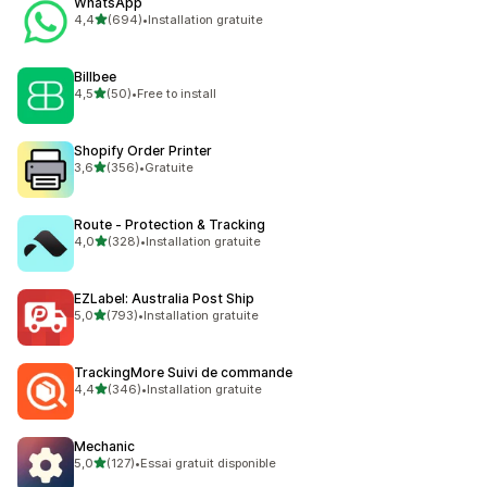
WhatsApp
étoile(s) sur 5
4,4
(694)
•
Installation gratuite
694 avis au total
Billbee
étoile(s) sur 5
4,5
(50)
•
Free to install
50 avis au total
Shopify Order Printer
étoile(s) sur 5
3,6
(356)
•
Gratuite
356 avis au total
Route ‑ Protection & Tracking
étoile(s) sur 5
4,0
(328)
•
Installation gratuite
328 avis au total
EZLabel: Australia Post Ship
étoile(s) sur 5
5,0
(793)
•
Installation gratuite
793 avis au total
TrackingMore Suivi de commande
étoile(s) sur 5
4,4
(346)
•
Installation gratuite
346 avis au total
Mechanic
étoile(s) sur 5
5,0
(127)
•
Essai gratuit disponible
127 avis au total