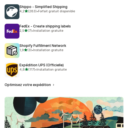
Shippo ‑ Simplified Shipping
étoile(s) sur 5
4,2
(283)
•
Forfait gratuit disponible
283 avis au total
FedEx ‑ Create shipping labels
étoile(s) sur 5
2,5
(7)
•
Installation gratuite
7 avis au total
Shopify Fulfillment Network
étoile(s) sur 5
1,9
(3)
•
Installation gratuite
3 avis au total
Expédition UPS (Officielle)
étoile(s) sur 5
4,8
(117)
•
Installation gratuite
117 avis au total
Optimisez votre expédition