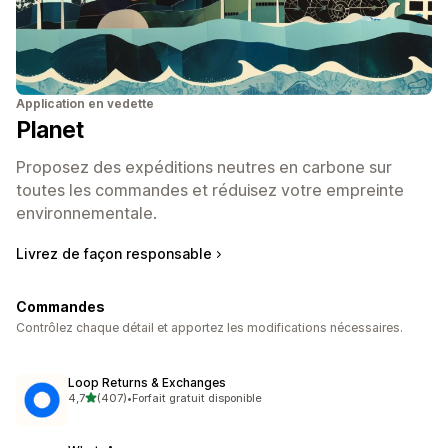
Application en vedette
Planet
Proposez des expéditions neutres en carbone sur
toutes les commandes et réduisez votre empreinte
environnementale.
Livrez de façon responsable
Commandes
Contrôlez chaque détail et apportez les modifications nécessaires.
Loop Returns & Exchanges
étoile(s) sur 5
4,7
(407)
•
Forfait gratuit disponible
407 avis au total