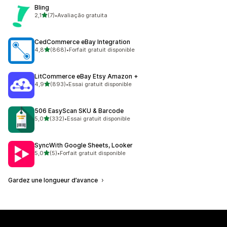
Bling
étoile(s) sur 5
2,1
(7)
•
Avaliação gratuita
7 avis au total
CedCommerce eBay Integration
étoile(s) sur 5
4,8
(868)
•
Forfait gratuit disponible
868 avis au total
LitCommerce eBay Etsy Amazon +
étoile(s) sur 5
4,9
(893)
•
Essai gratuit disponible
893 avis au total
506 EasyScan SKU & Barcode
étoile(s) sur 5
5,0
(332)
•
Essai gratuit disponible
332 avis au total
SyncWith Google Sheets, Looker
étoile(s) sur 5
5,0
(5)
•
Forfait gratuit disponible
5 avis au total
Gardez une longueur d’avance