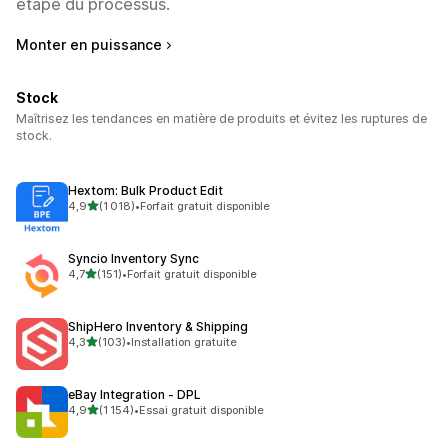
étape du processus.
Monter en puissance
Stock
Maîtrisez les tendances en matière de produits et évitez les ruptures de
stock.
Hextom: Bulk Product Edit
étoile(s) sur 5
4,9
(1 018)
•
Forfait gratuit disponible
1018 avis au total
Syncio Inventory Sync
étoile(s) sur 5
4,7
(151)
•
Forfait gratuit disponible
151 avis au total
ShipHero Inventory & Shipping
étoile(s) sur 5
4,3
(103)
•
Installation gratuite
103 avis au total
eBay Integration ‑ DPL
étoile(s) sur 5
4,9
(1 154)
•
Essai gratuit disponible
1154 avis au total