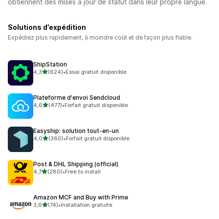
obtiennent des mises à jour de statut dans leur propre langue.
Solutions d’expédition
Expédiez plus rapidement, à moindre coût et de façon plus fiable.
ShipStation
étoile(s) sur 5
4,3
(624)
•
Essai gratuit disponible
624 avis au total
Plateforme d'envoi Sendcloud
étoile(s) sur 5
4,6
(477)
•
Forfait gratuit disponible
477 avis au total
Easyship: solution tout‑en‑un
étoile(s) sur 5
4,0
(360)
•
Forfait gratuit disponible
360 avis au total
Post & DHL Shipping (official)
étoile(s) sur 5
4,7
(280)
•
Free to install
280 avis au total
Amazon MCF and Buy with Prime
étoile(s) sur 5
3,6
(74)
•
Installation gratuite
74 avis au total