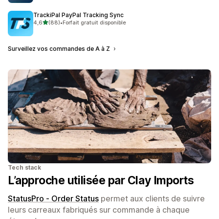
TrackiPal PayPal Tracking Sync
étoile(s) sur 5
4,6
(88)
•
Forfait gratuit disponible
88 avis au total
Surveillez vos commandes de A à Z
Tech stack
L’approche utilisée par Clay Imports
StatusPro ‑ Order Status
permet aux clients de suivre
leurs carreaux fabriqués sur commande à chaque