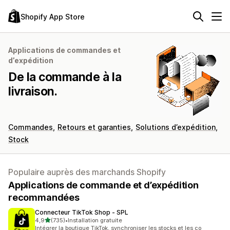
Shopify App Store
Applications de commandes et
d’expédition
De la commande à la
livraison.
Commandes
Retours et garanties
Solutions d’expédition
Stock
Populaire auprès des marchands Shopify
Applications de commande et d’expédition
recommandées
Connecteur TikTok Shop ‑ SPL
étoile(s) sur 5
4,9
(735)
•
Installation gratuite
735 avis au total
Intégrer la boutique TikTok, synchroniser les stocks et les co