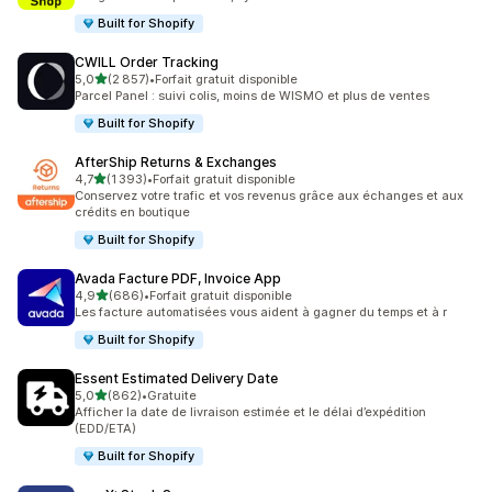
Built for Shopify
CWILL Order Tracking
étoile(s) sur 5
5,0
(2 857)
•
Forfait gratuit disponible
2857 avis au total
Parcel Panel : suivi colis, moins de WISMO et plus de ventes
Built for Shopify
AfterShip Returns & Exchanges
étoile(s) sur 5
4,7
(1 393)
•
Forfait gratuit disponible
1393 avis au total
Conservez votre trafic et vos revenus grâce aux échanges et aux
crédits en boutique
Built for Shopify
Avada Facture PDF, Invoice App
étoile(s) sur 5
4,9
(686)
•
Forfait gratuit disponible
686 avis au total
Les facture automatisées vous aident à gagner du temps et à r
Built for Shopify
Essent Estimated Delivery Date
étoile(s) sur 5
5,0
(862)
•
Gratuite
862 avis au total
Afficher la date de livraison estimée et le délai d’expédition
(EDD/ETA)
Built for Shopify