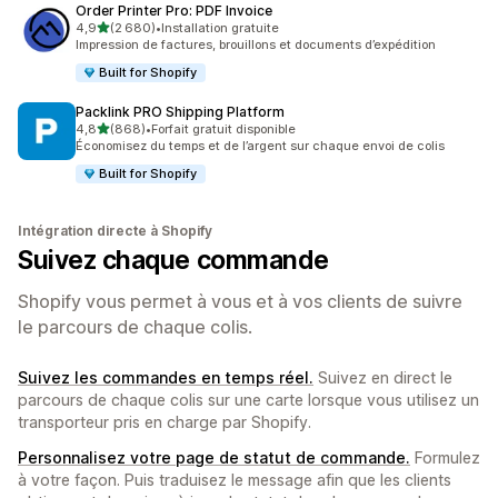
Order Printer Pro: PDF Invoice
étoile(s) sur 5
4,9
(2 680)
•
Installation gratuite
2680 avis au total
Impression de factures, brouillons et documents d’expédition
Built for Shopify
Packlink PRO Shipping Platform
étoile(s) sur 5
4,8
(868)
•
Forfait gratuit disponible
868 avis au total
Économisez du temps et de l’argent sur chaque envoi de colis
Built for Shopify
Intégration directe à Shopify
Suivez chaque commande
Shopify vous permet à vous et à vos clients de suivre
le parcours de chaque colis.
Suivez les commandes en temps réel.
Suivez en direct le
parcours de chaque colis sur une carte lorsque vous utilisez un
transporteur pris en charge par Shopify.
Personnalisez votre page de statut de commande.
Formulez
à votre façon. Puis traduisez le message afin que les clients