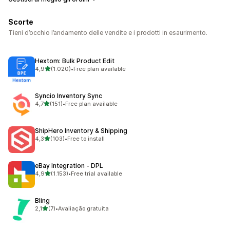
Scorte
Tieni d’occhio l’andamento delle vendite e i prodotti in esaurimento.
Hextom: Bulk Product Edit
stelle su 5
4,9
(1.020)
•
Free plan available
1020 recensioni totali
Syncio Inventory Sync
stelle su 5
4,7
(151)
•
Free plan available
151 recensioni totali
ShipHero Inventory & Shipping
stelle su 5
4,3
(103)
•
Free to install
103 recensioni totali
eBay Integration ‑ DPL
stelle su 5
4,9
(1.153)
•
Free trial available
1153 recensioni totali
Bling
stelle su 5
2,1
(7)
•
Avaliação gratuita
7 recensioni totali