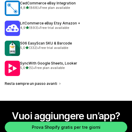
CedCommerce eBay Integration
stelle su 5
4,8
(868)
•
Free plan available
868 recensioni totali
LitCommerce eBay Etsy Amazon +
stelle su 5
4,9
(893)
•
Free trial available
893 recensioni totali
506 EasyScan SKU & Barcode
stelle su 5
5,0
(332)
•
Free trial available
332 recensioni totali
SyncWith Google Sheets, Looker
stelle su 5
5,0
(5)
•
Free plan available
5 recensioni totali
Resta sempre un passo avanti
Vuoi aggiungere un’app?
Prova Shopify gratis per tre giorni