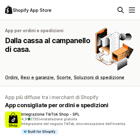
Shopify App Store
App per ordini e spedizioni
Dalla cassa al campanello
di casa.
Ordini
Resi e garanzie
Scorte
Soluzioni di spedizione
App più diffuse tra i merchant di Shopify
App consigliate per ordini e spedizioni
Integrazione TikTok Shop ‑ SPL
stelle su 5
4,9
(735)
•
Installazione gratuita
735 recensioni totali
Integrazione del negozio TikTok, sincronizzazione dell'inventa
Built for Shopify