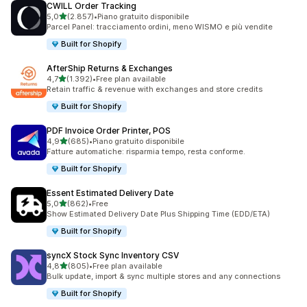
CWILL Order Tracking
stelle su 5
5,0
(2.857)
•
Piano gratuito disponibile
2857 recensioni totali
Parcel Panel: tracciamento ordini, meno WISMO e più vendite
Built for Shopify
AfterShip Returns & Exchanges
stelle su 5
4,7
(1.392)
•
Free plan available
1392 recensioni totali
Retain traffic & revenue with exchanges and store credits
Built for Shopify
PDF Invoice Order Printer, POS
stelle su 5
4,9
(685)
•
Piano gratuito disponibile
685 recensioni totali
Fatture automatiche: risparmia tempo, resta conforme.
Built for Shopify
Essent Estimated Delivery Date
stelle su 5
5,0
(862)
•
Free
862 recensioni totali
Show Estimated Delivery Date Plus Shipping Time (EDD/ETA)
Built for Shopify
syncX Stock Sync Inventory CSV
stelle su 5
4,8
(805)
•
Free plan available
805 recensioni totali
Bulk update, import & sync multiple stores and any connections
Built for Shopify