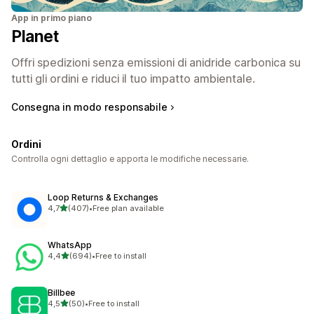
App in primo piano
Planet
Offri spedizioni senza emissioni di anidride carbonica su
tutti gli ordini e riduci il tuo impatto ambientale.
Consegna in modo responsabile
Ordini
Controlla ogni dettaglio e apporta le modifiche necessarie.
Loop Returns & Exchanges
stelle su 5
4,7
(407)
•
Free plan available
407 recensioni totali
WhatsApp
stelle su 5
4,4
(694)
•
Free to install
694 recensioni totali
Billbee
stelle su 5
4,5
(50)
•
Free to install
50 recensioni totali