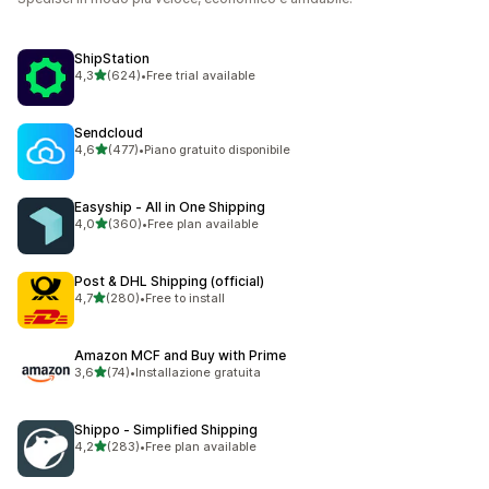
ShipStation
stelle su 5
4,3
(624)
•
Free trial available
624 recensioni totali
Sendcloud
stelle su 5
4,6
(477)
•
Piano gratuito disponibile
477 recensioni totali
Easyship ‑ All in One Shipping
stelle su 5
4,0
(360)
•
Free plan available
360 recensioni totali
Post & DHL Shipping (official)
stelle su 5
4,7
(280)
•
Free to install
280 recensioni totali
Amazon MCF and Buy with Prime
stelle su 5
3,6
(74)
•
Installazione gratuita
74 recensioni totali
Shippo ‑ Simplified Shipping
stelle su 5
4,2
(283)
•
Free plan available
283 recensioni totali