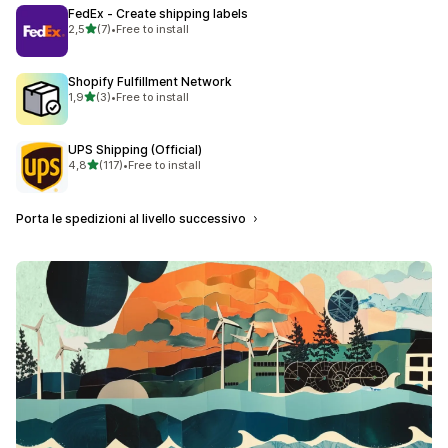
FedEx ‑ Create shipping labels
stelle su 5
2,5
(7)
•
Free to install
7 recensioni totali
Shopify Fulfillment Network
stelle su 5
1,9
(3)
•
Free to install
3 recensioni totali
UPS Shipping (Official)
stelle su 5
4,8
(117)
•
Free to install
117 recensioni totali
Porta le spedizioni al livello successivo