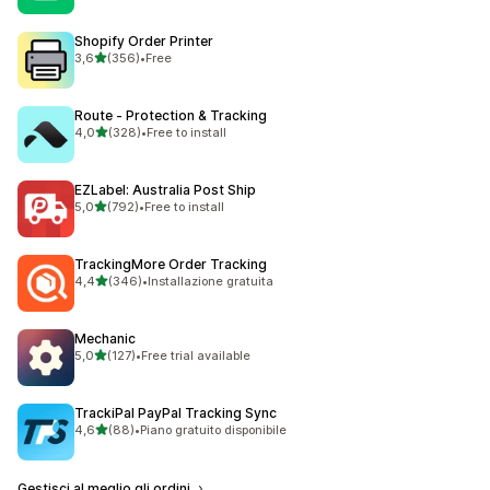
Shopify Order Printer
stelle su 5
3,6
(356)
•
Free
356 recensioni totali
Route ‑ Protection & Tracking
stelle su 5
4,0
(328)
•
Free to install
328 recensioni totali
EZLabel: Australia Post Ship
stelle su 5
5,0
(792)
•
Free to install
792 recensioni totali
TrackingMore Order Tracking
stelle su 5
4,4
(346)
•
Installazione gratuita
346 recensioni totali
Mechanic
stelle su 5
5,0
(127)
•
Free trial available
127 recensioni totali
TrackiPal PayPal Tracking Sync
stelle su 5
4,6
(88)
•
Piano gratuito disponibile
88 recensioni totali
Gestisci al meglio gli ordini