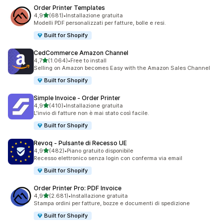
Order Printer Templates
stelle su 5
4,9
(681)
•
Installazione gratuita
681 recensioni totali
Modelli PDF personalizzati per fatture, bolle e resi.
Built for Shopify
CedCommerce Amazon Channel
stelle su 5
4,7
(1.064)
•
Free to install
1064 recensioni totali
Selling on Amazon becomes Easy with the Amazon Sales Channel
Built for Shopify
Simple Invoice ‑ Order Printer
stelle su 5
4,9
(410)
•
Installazione gratuita
410 recensioni totali
L'invio di fatture non è mai stato così facile.
Built for Shopify
Revoq ‑ Pulsante di Recesso UE
stelle su 5
4,9
(482)
•
Piano gratuito disponibile
482 recensioni totali
Recesso elettronico senza login con conferma via email
Built for Shopify
Order Printer Pro: PDF Invoice
stelle su 5
4,9
(2.681)
•
Installazione gratuita
2681 recensioni totali
Stampa ordini per fatture, bozze e documenti di spedizione
Built for Shopify