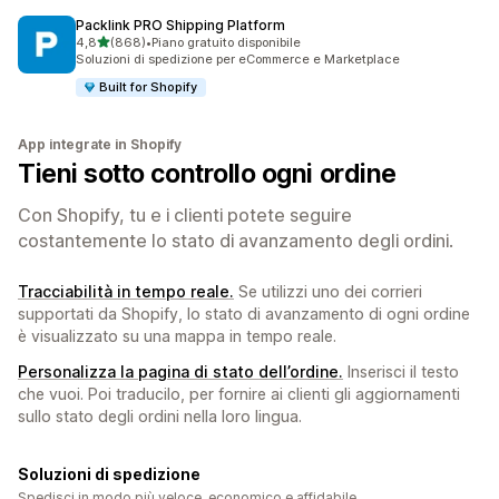
Packlink PRO Shipping Platform
stelle su 5
4,8
(868)
•
Piano gratuito disponibile
868 recensioni totali
Soluzioni di spedizione per eCommerce e Marketplace
Built for Shopify
App integrate in Shopify
Tieni sotto controllo ogni ordine
Con Shopify, tu e i clienti potete seguire
costantemente lo stato di avanzamento degli ordini.
Tracciabilità in tempo reale.
Se utilizzi uno dei corrieri
supportati da Shopify, lo stato di avanzamento di ogni ordine
è visualizzato su una mappa in tempo reale.
Personalizza la pagina di stato dell’ordine.
Inserisci il testo
che vuoi. Poi traducilo, per fornire ai clienti gli aggiornamenti
sullo stato degli ordini nella loro lingua.
Soluzioni di spedizione
Spedisci in modo più veloce, economico e affidabile.