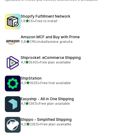
Shopify Fulfillment Network
stelle su 5
1,9
(3)
•
Free to install
3 recensioni totali
Amazon MCF and Buy with Prime
stelle su 5
3,6
(74)
•
Installazione gratuita
74 recensioni totali
Shiprocket: eCommerce Shipping
stelle su 5
4,1
(630)
•
Free plan available
630 recensioni totali
ShipStation
stelle su 5
4,3
(625)
•
Free trial available
625 recensioni totali
Easyship ‑ All in One Shipping
stelle su 5
4,1
(361)
•
Free plan available
361 recensioni totali
Shippo ‑ Simplified Shipping
stelle su 5
4,2
(283)
•
Free plan available
283 recensioni totali