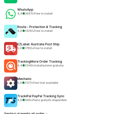
WhatsApp
stelle su 5
4,4
(697)
•
Free to install
697 recensioni totali
Route ‑ Protection & Tracking
stelle su 5
4,0
(329)
•
Free to install
329 recensioni totali
EZLabel: Australia Post Ship
stelle su 5
5,0
(795)
•
Free to install
795 recensioni totali
TrackingMore Order Tracking
stelle su 5
4,4
(346)
•
Installazione gratuita
346 recensioni totali
Mechanic
stelle su 5
5,0
(127)
•
Free trial available
127 recensioni totali
TrackiPal PayPal Tracking Sync
stelle su 5
4,6
(88)
•
Piano gratuito disponibile
88 recensioni totali
Gestisci al meglio gli ordini