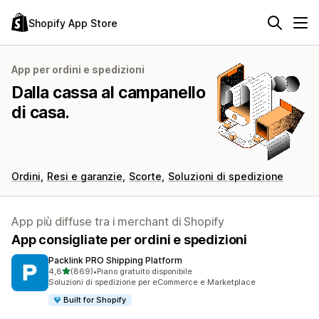
Shopify App Store
App per ordini e spedizioni
Dalla cassa al campanello
di casa.
Ordini
Resi e garanzie
Scorte
Soluzioni di spedizione
App più diffuse tra i merchant di Shopify
App consigliate per ordini e spedizioni
Packlink PRO Shipping Platform
stelle su 5
4,8
(869)
•
Piano gratuito disponibile
869 recensioni totali
Soluzioni di spedizione per eCommerce e Marketplace
Built for Shopify