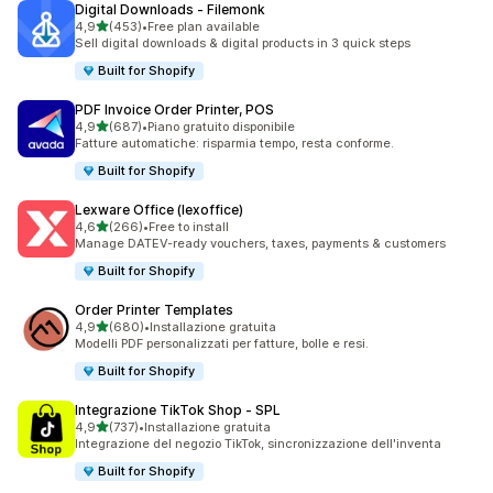
Digital Downloads ‑ Filemonk
stelle su 5
4,9
(453)
•
Free plan available
453 recensioni totali
Sell digital downloads & digital products in 3 quick steps
Built for Shopify
PDF Invoice Order Printer, POS
stelle su 5
4,9
(687)
•
Piano gratuito disponibile
687 recensioni totali
Fatture automatiche: risparmia tempo, resta conforme.
Built for Shopify
Lexware Office (lexoffice)
stelle su 5
4,6
(266)
•
Free to install
266 recensioni totali
Manage DATEV-ready vouchers, taxes, payments & customers
Built for Shopify
Order Printer Templates
stelle su 5
4,9
(680)
•
Installazione gratuita
680 recensioni totali
Modelli PDF personalizzati per fatture, bolle e resi.
Built for Shopify
Integrazione TikTok Shop ‑ SPL
stelle su 5
4,9
(737)
•
Installazione gratuita
737 recensioni totali
Integrazione del negozio TikTok, sincronizzazione dell'inventa
Built for Shopify