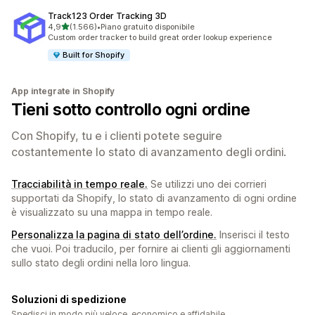
Track123 Order Tracking 3D
stelle su 5
4,9
(1.566)
•
Piano gratuito disponibile
1566 recensioni totali
Custom order tracker to build great order lookup experience
Built for Shopify
App integrate in Shopify
Tieni sotto controllo ogni ordine
Con Shopify, tu e i clienti potete seguire
costantemente lo stato di avanzamento degli ordini.
Tracciabilità in tempo reale.
Se utilizzi uno dei corrieri
supportati da Shopify, lo stato di avanzamento di ogni ordine
è visualizzato su una mappa in tempo reale.
Personalizza la pagina di stato dell’ordine.
Inserisci il testo
che vuoi. Poi traducilo, per fornire ai clienti gli aggiornamenti
sullo stato degli ordini nella loro lingua.
Soluzioni di spedizione
Spedisci in modo più veloce, economico e affidabile.