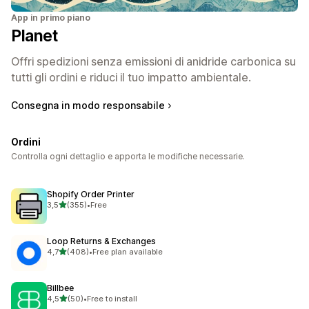
App in primo piano
Planet
Offri spedizioni senza emissioni di anidride carbonica su
tutti gli ordini e riduci il tuo impatto ambientale.
Consegna in modo responsabile
Ordini
Controlla ogni dettaglio e apporta le modifiche necessarie.
Shopify Order Printer
stelle su 5
3,5
(355)
•
Free
355 recensioni totali
Loop Returns & Exchanges
stelle su 5
4,7
(408)
•
Free plan available
408 recensioni totali
Billbee
stelle su 5
4,5
(50)
•
Free to install
50 recensioni totali