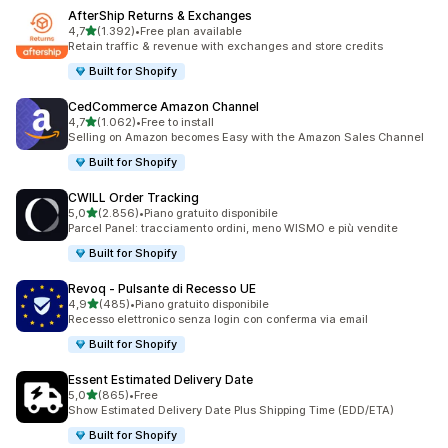
AfterShip Returns & Exchanges
stelle su 5
4,7
(1.392)
•
Free plan available
1392 recensioni totali
Retain traffic & revenue with exchanges and store credits
Built for Shopify
CedCommerce Amazon Channel
stelle su 5
4,7
(1.062)
•
Free to install
1062 recensioni totali
Selling on Amazon becomes Easy with the Amazon Sales Channel
Built for Shopify
CWILL Order Tracking
stelle su 5
5,0
(2.856)
•
Piano gratuito disponibile
2856 recensioni totali
Parcel Panel: tracciamento ordini, meno WISMO e più vendite
Built for Shopify
Revoq ‑ Pulsante di Recesso UE
stelle su 5
4,9
(485)
•
Piano gratuito disponibile
485 recensioni totali
Recesso elettronico senza login con conferma via email
Built for Shopify
Essent Estimated Delivery Date
stelle su 5
5,0
(865)
•
Free
865 recensioni totali
Show Estimated Delivery Date Plus Shipping Time (EDD/ETA)
Built for Shopify