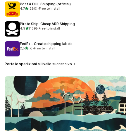
Post & DHL Shipping (official)
stelle su 5
4,7
(280)
•
Free to install
280 recensioni totali
Pirate Ship: CheapARR Shipping
stelle su 5
4,9
(159)
•
Free to install
159 recensioni totali
FedEx ‑ Create shipping labels
stelle su 5
2,5
(7)
•
Free to install
7 recensioni totali
Porta le spedizioni al livello successivo