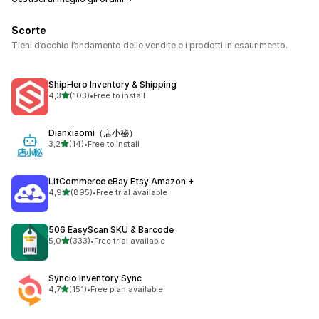
Scorte
Tieni d’occhio l’andamento delle vendite e i prodotti in esaurimento.
ShipHero Inventory & Shipping
stelle su 5
4,3
(103)
•
Free to install
103 recensioni totali
Dianxiaomi（店小秘）
stelle su 5
3,2
(14)
•
Free to install
14 recensioni totali
LitCommerce eBay Etsy Amazon +
stelle su 5
4,9
(895)
•
Free trial available
895 recensioni totali
506 EasyScan SKU & Barcode
stelle su 5
5,0
(333)
•
Free trial available
333 recensioni totali
Syncio Inventory Sync
stelle su 5
4,7
(151)
•
Free plan available
151 recensioni totali