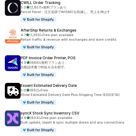
CWILL Order Tracking
5つ星中
5.0
(2,857)
•
無料プランあり
合計レビュー数：2857件
Parcel Panel：注文追跡でWISMOを削減し、売上を伸ばす
Built for Shopify
AfterShip Returns & Exchanges
5つ星中
4.7
(1,393)
•
Free plan available
合計レビュー数：1393件
Retain traffic & revenue with exchanges and store credits
Built for Shopify
PDF Invoice Order Printer, POS
5つ星中
4.9
(686)
•
無料プランあり
合計レビュー数：686件
自動請求書で時短＆法令順守。
Built for Shopify
Essent Estimated Delivery Date
5つ星中
5.0
(862)
•
Free
合計レビュー数：862件
Show Estimated Delivery Date Plus Shipping Time (EDD/ETA)
Built for Shopify
syncX Stock Sync Inventory CSV
5つ星中
4.8
(804)
•
Free plan available
合計レビュー数：804件
Bulk update, import & sync multiple stores and any connections
Built for Shopify