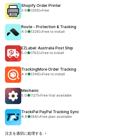
Shopify Order Printer
5つ星中
3.6
(356)
•
Free
合計レビュー数：356件
Route ‑ Protection & Tracking
5つ星中
4.0
(328)
•
Free to install
合計レビュー数：328件
EZLabel: Australia Post Ship
5つ星中
5.0
(792)
•
Free to install
合計レビュー数：792件
TrackingMore Order Tracking
5つ星中
4.4
(346)
•
Free to install
合計レビュー数：346件
Mechanic
5つ星中
5.0
(127)
•
Free trial available
合計レビュー数：127件
TrackiPal PayPal Tracking Sync
5つ星中
4.6
(88)
•
Free plan available
合計レビュー数：88件
注文を適切に処理する