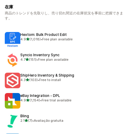
在庫
商品のトレンドを先取りし、売り切れ間近の在庫状況を事前に把握できま
す。
Hextom: Bulk Product Edit
5つ星中
4.9
(1,018)
•
Free plan available
合計レビュー数：1018件
Syncio Inventory Sync
5つ星中
4.7
(151)
•
Free plan available
合計レビュー数：151件
ShipHero Inventory & Shipping
5つ星中
4.3
(103)
•
Free to install
合計レビュー数：103件
eBay Integration ‑ DPL
5つ星中
4.9
(1,154)
•
Free trial available
合計レビュー数：1154件
Bling
5つ星中
2.1
(7)
•
Avaliação gratuita
合計レビュー数：7件