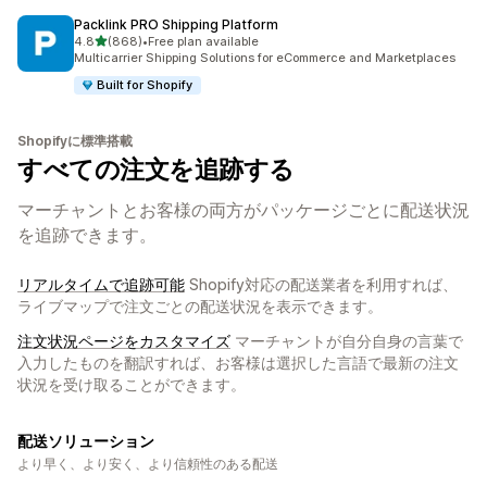
Packlink PRO Shipping Platform
5つ星中
4.8
(868)
•
Free plan available
合計レビュー数：868件
Multicarrier Shipping Solutions for eCommerce and Marketplaces
Built for Shopify
Shopifyに標準搭載
すべての注文を追跡する
マーチャントとお客様の両方がパッケージごとに配送状況
を追跡できます。
リアルタイムで追跡可能
Shopify対応の配送業者を利用すれば、
ライブマップで注文ごとの配送状況を表示できます。
注文状況ページをカスタマイズ
マーチャントが自分自身の言葉で
入力したものを翻訳すれば、お客様は選択した言語で最新の注文
状況を受け取ることができます。
配送ソリューション
より早く、より安く、より信頼性のある配送