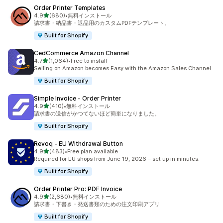
Order Printer Templates
5つ星中
4.9
(680)
•
無料インストール
合計レビュー数：680件
請求書・納品書・返品用のカスタムPDFテンプレート。
Built for Shopify
CedCommerce Amazon Channel
5つ星中
4.7
(1,064)
•
Free to install
合計レビュー数：1064件
Selling on Amazon becomes Easy with the Amazon Sales Channel
Built for Shopify
Simple Invoice ‑ Order Printer
5つ星中
4.9
(410)
•
無料インストール
合計レビュー数：410件
請求書の送信がかつてないほど簡単になりました。
Built for Shopify
Revoq ‑ EU Withdrawal Button
5つ星中
4.9
(483)
•
Free plan available
合計レビュー数：483件
Required for EU shops from June 19, 2026 – set up in minutes.
Built for Shopify
Order Printer Pro: PDF Invoice
5つ星中
4.9
(2,680)
•
無料インストール
合計レビュー数：2680件
請求書・下書き・発送書類のための注文印刷アプリ
Built for Shopify