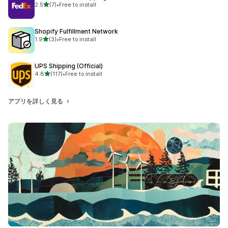
5つ星中
2.5
(7)
•
Free to install
合計レビュー数：7件
Shopify Fulfillment Network
5つ星中
1.9
(3)
•
Free to install
合計レビュー数：3件
UPS Shipping (Official)
5つ星中
4.8
(117)
•
Free to install
合計レビュー数：117件
アプリを詳しく見る