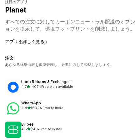
注目のアプリ
Planet
すべての注文に対してカーボンニュートラル配送のオプシ
ョンを提示して、環境フットプリントを削減しましょう。
アプリを詳しく見る
注文
あらゆる詳細情報を追跡管理し、必要に応じて調整しましょう。
Loop Returns & Exchanges
5つ星中
4.7
(407)
•
Free plan available
合計レビュー数：407件
WhatsApp
5つ星中
4.4
(694)
•
Free to install
合計レビュー数：694件
Billbee
5つ星中
4.5
(50)
•
Free to install
合計レビュー数：50件