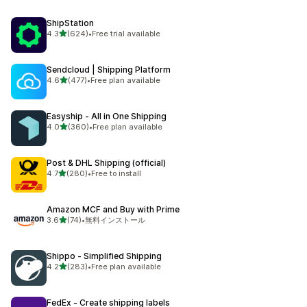
ShipStation
5つ星中
4.3
(624)
•
Free trial available
合計レビュー数：624件
Sendcloud | Shipping Platform
5つ星中
4.6
(477)
•
Free plan available
合計レビュー数：477件
Easyship ‑ All in One Shipping
5つ星中
4.0
(360)
•
Free plan available
合計レビュー数：360件
Post & DHL Shipping (official)
5つ星中
4.7
(280)
•
Free to install
合計レビュー数：280件
Amazon MCF and Buy with Prime
5つ星中
3.6
(74)
•
無料インストール
合計レビュー数：74件
Shippo ‑ Simplified Shipping
5つ星中
4.2
(283)
•
Free plan available
合計レビュー数：283件
FedEx ‑ Create shipping labels