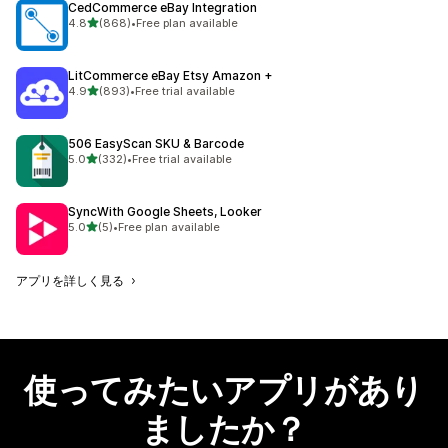
CedCommerce eBay Integration
5つ星中
4.8
(868)
•
Free plan available
合計レビュー数：868件
LitCommerce eBay Etsy Amazon +
5つ星中
4.9
(893)
•
Free trial available
合計レビュー数：893件
506 EasyScan SKU & Barcode
5つ星中
5.0
(332)
•
Free trial available
合計レビュー数：332件
SyncWith Google Sheets, Looker
5つ星中
5.0
(5)
•
Free plan available
合計レビュー数：5件
アプリを詳しく見る
使ってみたいアプリがあり
ましたか？