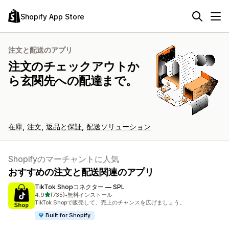
Shopify App Store
注文と配送のアプリ
注文のチェックアウトか
ら玄関先への配達まで。
在庫
注文
返品と保証
配送ソリューション
Shopifyのマーチャントに人気
おすすめの注文と配送関連のアプリ
TikTok Shopコネクター — SPL
5つ星中
4.9
(735)
•
無料インストール
合計レビュー数：735件
TikTok Shopで販売して、売上のチャンスを広げましょう。
Built for Shopify