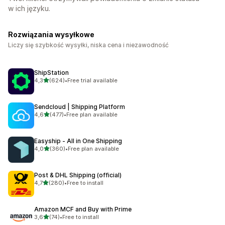
w ich języku.
Rozwiązania wysyłkowe
Liczy się szybkość wysyłki, niska cena i niezawodność
ShipStation
na 5 gwiazdek
4,3
(624)
•
Free trial available
Łączna liczba recenzji: 624
Sendcloud | Shipping Platform
na 5 gwiazdek
4,6
(477)
•
Free plan available
Łączna liczba recenzji: 477
Easyship ‑ All in One Shipping
na 5 gwiazdek
4,0
(360)
•
Free plan available
Łączna liczba recenzji: 360
Post & DHL Shipping (official)
na 5 gwiazdek
4,7
(280)
•
Free to install
Łączna liczba recenzji: 280
Amazon MCF and Buy with Prime
na 5 gwiazdek
3,6
(74)
•
Free to install
Łączna liczba recenzji: 74