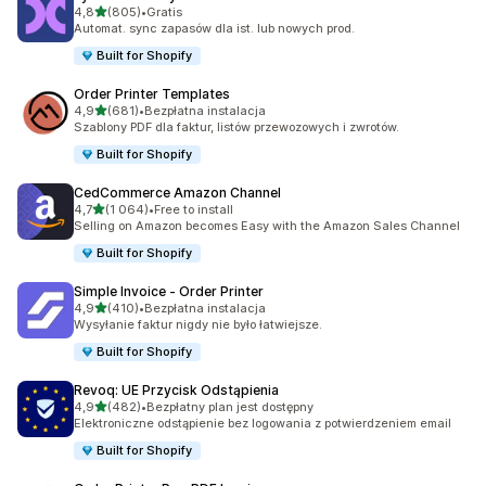
na 5 gwiazdek
4,8
(805)
•
Gratis
Łączna liczba recenzji: 805
Automat. sync zapasów dla ist. lub nowych prod.
Built for Shopify
Order Printer Templates
na 5 gwiazdek
4,9
(681)
•
Bezpłatna instalacja
Łączna liczba recenzji: 681
Szablony PDF dla faktur, listów przewozowych i zwrotów.
Built for Shopify
CedCommerce Amazon Channel
na 5 gwiazdek
4,7
(1 064)
•
Free to install
Łączna liczba recenzji: 1064
Selling on Amazon becomes Easy with the Amazon Sales Channel
Built for Shopify
Simple Invoice ‑ Order Printer
na 5 gwiazdek
4,9
(410)
•
Bezpłatna instalacja
Łączna liczba recenzji: 410
Wysyłanie faktur nigdy nie było łatwiejsze.
Built for Shopify
Revoq: UE Przycisk Odstąpienia
na 5 gwiazdek
4,9
(482)
•
Bezpłatny plan jest dostępny
Łączna liczba recenzji: 482
Elektroniczne odstąpienie bez logowania z potwierdzeniem email
Built for Shopify