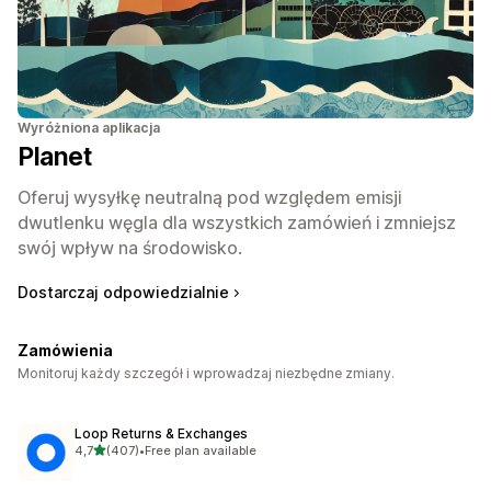
Wyróżniona aplikacja
Planet
Oferuj wysyłkę neutralną pod względem emisji
dwutlenku węgla dla wszystkich zamówień i zmniejsz
swój wpływ na środowisko.
Dostarczaj odpowiedzialnie
Zamówienia
Monitoruj każdy szczegół i wprowadzaj niezbędne zmiany.
Loop Returns & Exchanges
na 5 gwiazdek
4,7
(407)
•
Free plan available
Łączna liczba recenzji: 407