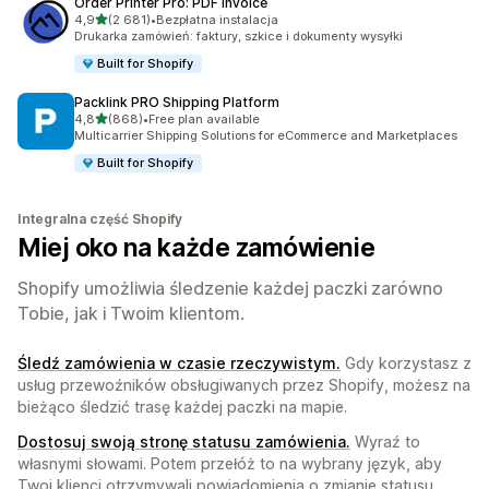
Order Printer Pro: PDF Invoice
na 5 gwiazdek
4,9
(2 681)
•
Bezpłatna instalacja
Łączna liczba recenzji: 2681
Drukarka zamówień: faktury, szkice i dokumenty wysyłki
Built for Shopify
Packlink PRO Shipping Platform
na 5 gwiazdek
4,8
(868)
•
Free plan available
Łączna liczba recenzji: 868
Multicarrier Shipping Solutions for eCommerce and Marketplaces
Built for Shopify
Integralna część Shopify
Miej oko na każde zamówienie
Shopify umożliwia śledzenie każdej paczki zarówno
Tobie, jak i Twoim klientom.
Śledź zamówienia w czasie rzeczywistym.
Gdy korzystasz z
usług przewoźników obsługiwanych przez Shopify, możesz na
bieżąco śledzić trasę każdej paczki na mapie.
Dostosuj swoją stronę statusu zamówienia.
Wyraź to
własnymi słowami. Potem przełóż to na wybrany język, aby
Twoi klienci otrzymywali powiadomienia o zmianie statusu