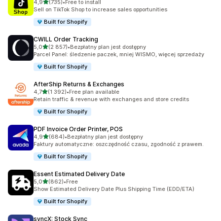
na 5 gwiazdek
4,9
(735)
•
Free to install
Łączna liczba recenzji: 735
Sell on TikTok Shop to increase sales opportunities
Built for Shopify
CWILL Order Tracking
na 5 gwiazdek
5,0
(2 857)
•
Bezpłatny plan jest dostępny
Łączna liczba recenzji: 2857
Parcel Panel: śledzenie paczek, mniej WISMO, więcej sprzedaży
Built for Shopify
AfterShip Returns & Exchanges
na 5 gwiazdek
4,7
(1 392)
•
Free plan available
Łączna liczba recenzji: 1392
Retain traffic & revenue with exchanges and store credits
Built for Shopify
PDF Invoice Order Printer, POS
na 5 gwiazdek
4,9
(684)
•
Bezpłatny plan jest dostępny
Łączna liczba recenzji: 684
Faktury automatyczne: oszczędność czasu, zgodność z prawem.
Built for Shopify
Essent Estimated Delivery Date
na 5 gwiazdek
5,0
(862)
•
Free
Łączna liczba recenzji: 862
Show Estimated Delivery Date Plus Shipping Time (EDD/ETA)
Built for Shopify
syncX: Stock Sync