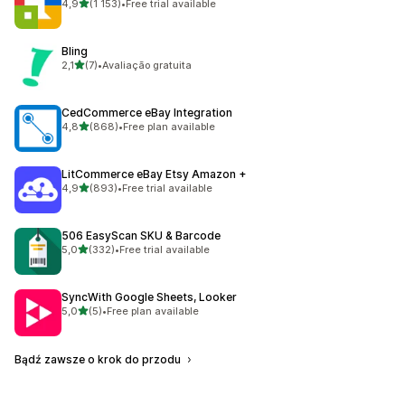
na 5 gwiazdek
4,9
(1 153)
•
Free trial available
Łączna liczba recenzji: 1153
Bling
na 5 gwiazdek
2,1
(7)
•
Avaliação gratuita
Łączna liczba recenzji: 7
CedCommerce eBay Integration
na 5 gwiazdek
4,8
(868)
•
Free plan available
Łączna liczba recenzji: 868
LitCommerce eBay Etsy Amazon +
na 5 gwiazdek
4,9
(893)
•
Free trial available
Łączna liczba recenzji: 893
506 EasyScan SKU & Barcode
na 5 gwiazdek
5,0
(332)
•
Free trial available
Łączna liczba recenzji: 332
SyncWith Google Sheets, Looker
na 5 gwiazdek
5,0
(5)
•
Free plan available
Łączna liczba recenzji: 5
Bądź zawsze o krok do przodu