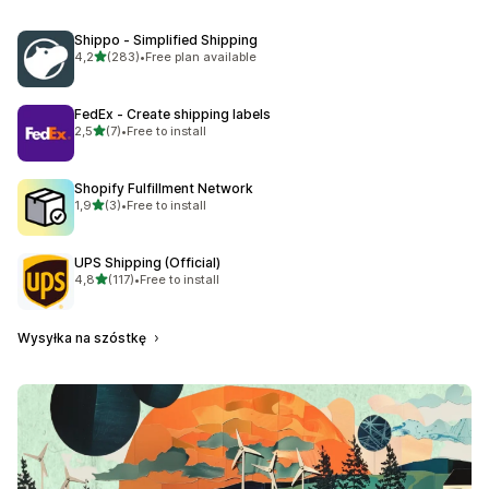
Shippo ‑ Simplified Shipping
na 5 gwiazdek
4,2
(283)
•
Free plan available
Łączna liczba recenzji: 283
FedEx ‑ Create shipping labels
na 5 gwiazdek
2,5
(7)
•
Free to install
Łączna liczba recenzji: 7
Shopify Fulfillment Network
na 5 gwiazdek
1,9
(3)
•
Free to install
Łączna liczba recenzji: 3
UPS Shipping (Official)
na 5 gwiazdek
4,8
(117)
•
Free to install
Łączna liczba recenzji: 117
Wysyłka na szóstkę