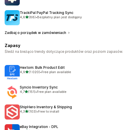
TrackiPal PayPal Tracking Sync
na 5 gwiazdek
4,6
(88)
•
Bezpłatny plan jest dostępny
Łączna liczba recenzji: 88
Zadbaj o porządek w zamówieniach
Zapasy
Śledź na bieżąco trendy dotyczące produktów oraz poziom zapasów.
Hextom: Bulk Product Edit
na 5 gwiazdek
4,9
(1 020)
•
Free plan available
Łączna liczba recenzji: 1020
Syncio Inventory Sync
na 5 gwiazdek
4,7
(151)
•
Free plan available
Łączna liczba recenzji: 151
ShipHero Inventory & Shipping
na 5 gwiazdek
4,3
(103)
•
Free to install
Łączna liczba recenzji: 103
eBay Integration ‑ DPL