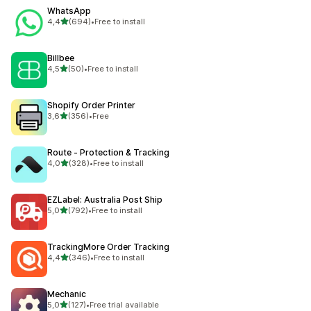
WhatsApp
na 5 gwiazdek
4,4
(694)
•
Free to install
Łączna liczba recenzji: 694
Billbee
na 5 gwiazdek
4,5
(50)
•
Free to install
Łączna liczba recenzji: 50
Shopify Order Printer
na 5 gwiazdek
3,6
(356)
•
Free
Łączna liczba recenzji: 356
Route ‑ Protection & Tracking
na 5 gwiazdek
4,0
(328)
•
Free to install
Łączna liczba recenzji: 328
EZLabel: Australia Post Ship
na 5 gwiazdek
5,0
(792)
•
Free to install
Łączna liczba recenzji: 792
TrackingMore Order Tracking
na 5 gwiazdek
4,4
(346)
•
Free to install
Łączna liczba recenzji: 346
Mechanic
na 5 gwiazdek
5,0
(127)
•
Free trial available
Łączna liczba recenzji: 127