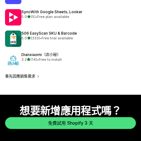
SyncWith Google Sheets, Looker
滿分 5 顆星
5.0
(5)
•
Free plan available
共有 5 則評價
506 EasyScan SKU & Barcode
滿分 5 顆星
5.0
(333)
•
Free trial available
共有 333 則評價
Dianxiaomi（店小秘）
滿分 5 顆星
3.2
(14)
•
Free to install
共有 14 則評價
事先因應銷售需求
想要新增應用程式嗎？
免費試用 Shopify 3 天