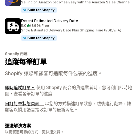
Selling on Amazon becomes Easy with the Amazon Sales Channel
Built for Shopify
Essent Estimated Delivery Date
滿分 5 顆星
5.0
(869)
•
Free
共有 869 則評價
Show Estimated Delivery Date Plus Shipping Time (EDD/ETA)
Built for Shopify
Shopify 內建
追蹤每筆訂單
Shopify 讓您和顧客可追蹤每件包裹的進度。
即時追蹤訂單。
使用 Shopify 配合的貨運業者時，您可利用即時地
圖，查看各筆訂單的進度。
自訂訂單狀態頁面。
以您的方式描述訂單狀態，然後進行翻譯，讓
顧客以慣用語言接收訂單的最新消息。
運送解決方案
以更實惠可靠的方式，更快速交貨。