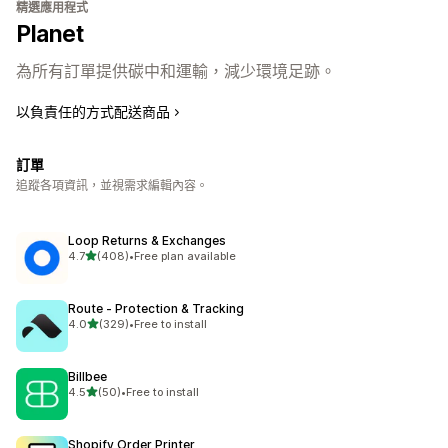
精選應用程式
Planet
為所有訂單提供碳中和運輸，減少環境足跡。
以負責任的方式配送商品
訂單
追蹤各項資訊，並視需求編輯內容。
Loop Returns & Exchanges
滿分 5 顆星
4.7
(408)
•
Free plan available
共有 408 則評價
Route ‑ Protection & Tracking
滿分 5 顆星
4.0
(329)
•
Free to install
共有 329 則評價
Billbee
滿分 5 顆星
4.5
(50)
•
Free to install
共有 50 則評價
Shopify Order Printer