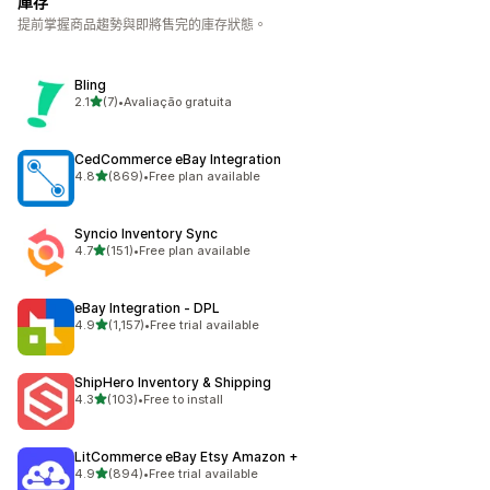
庫存
提前掌握商品趨勢與即將售完的庫存狀態。
Bling
滿分 5 顆星
2.1
(7)
•
Avaliação gratuita
共有 7 則評價
CedCommerce eBay Integration
滿分 5 顆星
4.8
(869)
•
Free plan available
共有 869 則評價
Syncio Inventory Sync
滿分 5 顆星
4.7
(151)
•
Free plan available
共有 151 則評價
eBay Integration ‑ DPL
滿分 5 顆星
4.9
(1,157)
•
Free trial available
共有 1157 則評價
ShipHero Inventory & Shipping
滿分 5 顆星
4.3
(103)
•
Free to install
共有 103 則評價
LitCommerce eBay Etsy Amazon +
滿分 5 顆星
4.9
(894)
•
Free trial available
共有 894 則評價