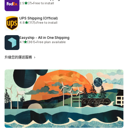
滿分 5 顆星
2.5
(7)
•
Free to install
共有 7 則評價
UPS Shipping (Official)
滿分 5 顆星
4.8
(117)
•
Free to install
共有 117 則評價
Easyship ‑ All in One Shipping
滿分 5 顆星
4.1
(361)
•
Free plan available
共有 361 則評價
升級您的運送服務