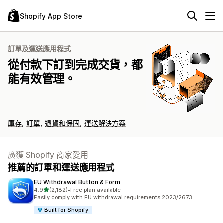
Shopify App Store
訂單及運送應用程式
從付款下訂到完成交貨，都
能有效管理。
庫存
訂單
退貨和保固
運送解決方案
廣獲 Shopify 商家愛用
推薦的訂單和運送應用程式
EU Withdrawal Button & Form
滿分 5 顆星
4.9
(2,182)
•
Free plan available
共有 2182 則評價
Easily comply with EU withdrawal requirements 2023/2673
Built for Shopify