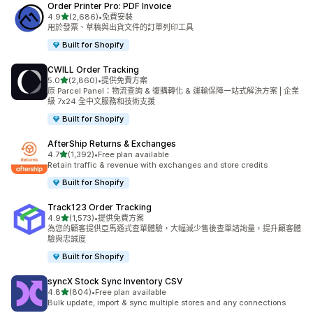
Order Printer Pro: PDF Invoice
滿分 5 顆星
4.9
(2,686)
•
免費安裝
共有 2686 則評價
用於發票、草稿與出貨文件的訂單列印工具
Built for Shopify
CWILL Order Tracking
滿分 5 顆星
5.0
(2,860)
•
提供免費方案
共有 2860 則評價
原 Parcel Panel：物流查詢 & 復購轉化 & 運輸保障一站式解決方案 | 企業
級 7x24 全中文服務和技術支援
Built for Shopify
AfterShip Returns & Exchanges
滿分 5 顆星
4.7
(1,392)
•
Free plan available
共有 1392 則評價
Retain traffic & revenue with exchanges and store credits
Built for Shopify
Track123 Order Tracking
滿分 5 顆星
4.9
(1,573)
•
提供免費方案
共有 1573 則評價
為您的顧客提供亞馬遜式查單體驗，大幅減少售後查單諮詢量，提升顧客體
驗與忠誠度
Built for Shopify
syncX Stock Sync Inventory CSV
滿分 5 顆星
4.8
(804)
•
Free plan available
共有 804 則評價
Bulk update, import & sync multiple stores and any connections