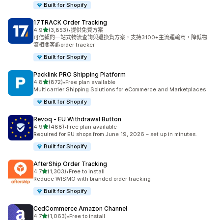
Built for Shopify
17TRACK Order Tracking
滿分 5 顆星
4.9
(3,853)
•
提供免費方案
共有 3853 則評價
可信賴的一站式物流查詢與退換貨方案，支持3100+主流運輸商，降低物
流相關客訴order tracker
Built for Shopify
Packlink PRO Shipping Platform
滿分 5 顆星
4.8
(872)
•
Free plan available
共有 872 則評價
Multicarrier Shipping Solutions for eCommerce and Marketplaces
Built for Shopify
Revoq ‑ EU Withdrawal Button
滿分 5 顆星
4.9
(488)
•
Free plan available
共有 488 則評價
Required for EU shops from June 19, 2026 – set up in minutes.
Built for Shopify
AfterShip Order Tracking
滿分 5 顆星
4.7
(1,303)
•
Free to install
共有 1303 則評價
Reduce WISMO with branded order tracking
Built for Shopify
CedCommerce Amazon Channel
滿分 5 顆星
4.7
(1,063)
•
Free to install
共有 1063 則評價