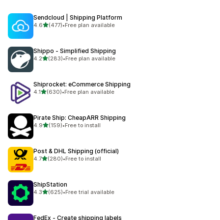
Sendcloud | Shipping Platform
滿分 5 顆星
4.6
(477)
•
Free plan available
共有 477 則評價
Shippo ‑ Simplified Shipping
滿分 5 顆星
4.2
(283)
•
Free plan available
共有 283 則評價
Shiprocket: eCommerce Shipping
滿分 5 顆星
4.1
(630)
•
Free plan available
共有 630 則評價
Pirate Ship: CheapARR Shipping
滿分 5 顆星
4.9
(159)
•
Free to install
共有 159 則評價
Post & DHL Shipping (official)
滿分 5 顆星
4.7
(280)
•
Free to install
共有 280 則評價
ShipStation
滿分 5 顆星
4.3
(625)
•
Free trial available
共有 625 則評價
FedEx ‑ Create shipping labels