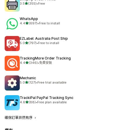
滿分 5 顆星
3.5
(355)
•
Free
共有 355 則評價
WhatsApp
滿分 5 顆星
4.4
(697)
•
Free to install
共有 697 則評價
EZLabel: Australia Post Ship
滿分 5 顆星
5.0
(797)
•
Free to install
共有 797 則評價
TrackingMore Order Tracking
滿分 5 顆星
4.4
(346)
•
免費安裝
共有 346 則評價
Mechanic
滿分 5 顆星
5.0
(127)
•
Free trial available
共有 127 則評價
TrackiPal PayPal Tracking Sync
滿分 5 顆星
4.6
(88)
•
Free plan available
共有 88 則評價
確保訂單井然有序