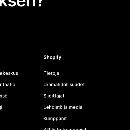
uksen?
Shopify
jekeskus
Tietoja
ntaatio
Uramahdollisuudet
eisö
Sijoittajat
i
Lehdistö ja media
Kumppanit
Affiliate-kumppanit