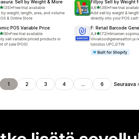
asura: Sell by Weight & More
Filljoy Sell by Weight 
/ 5 tähteä
/ 5 tähteä
(35)
•
Free trial available
4,6
(39)
•
Free trial availab
arvostelua yhteensä
39 arvostelua yhteensä
l by weight, length, area, and volume
Add sell by weight & lengt
POS & Online Store
directly into your POS cart!
omic POS Variable Price
F: Retail Barcode Gene
/ 5 tähteä
/ 5 tähteä
(8)
•
Free trial available
4,4
(72)
•
Ilmainen sopimus
rvostelua yhteensä
72 arvostelua yhteensä
ily sell variable priced products in
Viivakoodigeneraattori ja re
nt of sale (POS)
tulostus UPC,GTIN
Built for Shopify
Seuraava
1
2
3
4
…
6