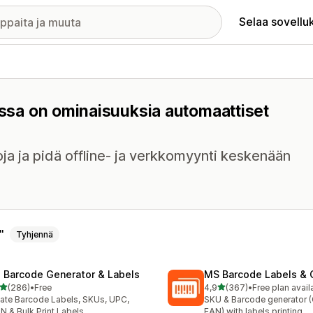
Selaa sovellu
oissa on ominaisuuksia automaattiset
apoja ja pidä offline- ja verkkomyynti keskenään
Tyhjennä
: Barcode Generator & Labels
MS Barcode Labels & 
/ 5 tähteä
/ 5 tähteä
(286)
•
Free
4,9
(367)
•
Free plan avail
 arvostelua yhteensä
367 arvostelua yhteensä
ate Barcode Labels, SKUs, UPC,
SKU & Barcode generator 
N & Bulk Print Labels
EAN) with labels printing