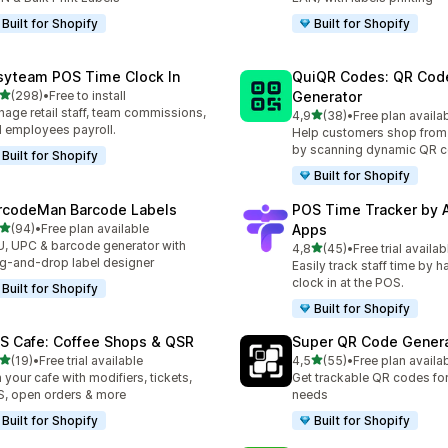
Built for Shopify
Built for Shopify
syteam POS Time Clock In
QuiQR Codes: QR Cod
/ 5 tähteä
(298)
•
Free to install
Generator
 arvostelua yhteensä
age retail staff, team commissions,
/ 5 tähteä
4,9
(38)
•
Free plan availa
38 arvostelua yhteensä
 employees payroll.
Help customers shop from
by scanning dynamic QR 
Built for Shopify
Built for Shopify
rcodeMan Barcode Labels
POS Time Tracker by
/ 5 tähteä
(94)
•
Free plan available
Apps
arvostelua yhteensä
, UPC & barcode generator with
/ 5 tähteä
4,8
(45)
•
Free trial availab
45 arvostelua yhteensä
g-and-drop label designer
Easily track staff time by h
clock in at the POS.
Built for Shopify
Built for Shopify
S Cafe: Coffee Shops & QSR
Super QR Code Gener
/ 5 tähteä
/ 5 tähteä
(19)
•
Free trial available
4,5
(55)
•
Free plan availa
arvostelua yhteensä
55 arvostelua yhteensä
 your cafe with modifiers, tickets,
Get trackable QR codes for 
, open orders & more
needs
Built for Shopify
Built for Shopify