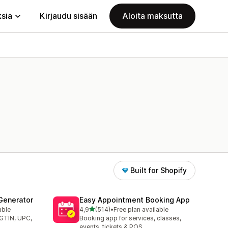
ksia
Kirjaudu sisään
Aloita maksutta
Built for Shopify
Generator
Easy Appointment Booking App
/ 5 tähteä
able
4,9
(514)
•
Free plan available
514 arvostelua yhteensä
(GTIN, UPC,
Booking app for services, classes,
events, tickets & POS