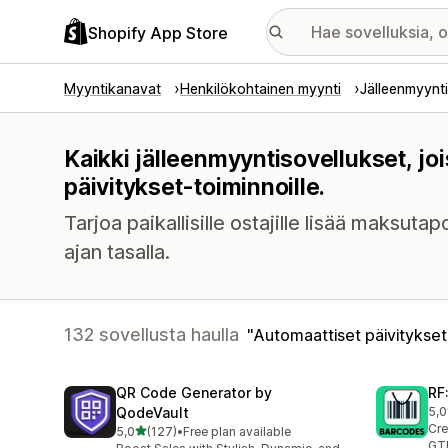
Shopify App Store
Myyntikanavat
Henkilökohtainen myynti
Jälleenmyynti
Kaikki jälleenmyyntisovellukset, j
päivitykset-toiminnoille.
Tarjoa paikallisille ostajille lisää maksut
ajan tasalla.
132 sovellusta haulla
Automaattiset päivitykset
QR Code Generator by
RF
QodeVault
5,0
286
Cre
/ 5 tähteä
5,0
(127)
•
Free plan available
127 arvostelua yhteensä
GTI