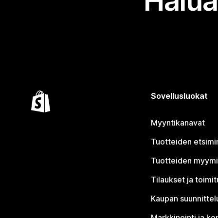
Halua
Sovellusluokat
Myyntikanavat
Tuotteiden etsimi
Tuotteiden myym
Tilaukset ja toimi
Kaupan suunnittel
Markkinointi ja ko