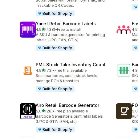
Boost Sales with Stylish, Dynamic, and
Trackable QR Codes.
Built for Shopify
Yanet Retail Barcode Labels
Ea
/ 5 tähteä
4,9
(438)
•
Free to install
4,9
438 arvostelua yhteensä
298
A SKU & barcode generator for printing
Man
labels (UPC, EAN, GTIN)
and
Built for Shopify
PML Stock Take Inventory Count
Ba
/ 5 tähteä
4,9
(73)
•
Free trial available
4,8
73 arvostelua yhteensä
94 
Scan barcodes, count stock levels,
SKU
manage POs & transfers
dra
Built for Shopify
Airo Retail Barcode Generator
PO
/ 5 tähteä
5,0
(28)
•
Free plan available
5,0
28 arvostelua yhteensä
19 
Barcode Generator & print retail labels
Run
(UPC & GTIN, EAN, etc)
KDS
Built for Shopify