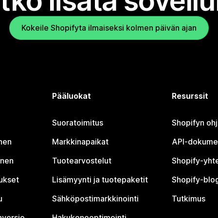
tko lisätä sovell
Kokeile Shopifyta ilmaiseksi kolmen päivän ajan
Pääluokat
Resurssit
Suoratoimitus
Shopifyn oh
nen
Markkinapaikat
API-dokume
inen
Tuotearvostelut
Shopify-yht
tukset
Lisämyynti ja tuotepaketit
Shopify-blog
u
Sähköpostimarkkinointi
Tutkimus
nversio
Hakukoneoptimointi