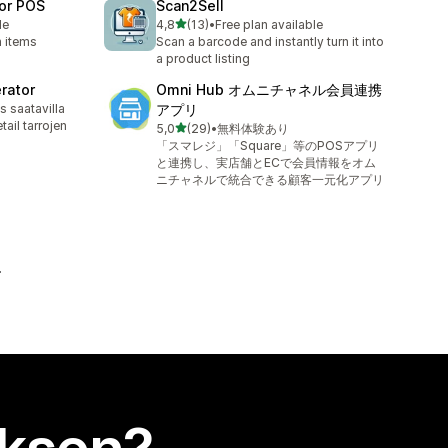
for POS
Scan2Sell
/ 5 tähteä
le
4,8
(13)
•
Free plan available
13 arvostelua yhteensä
h items
Scan a barcode and instantly turn it into
a product listing
rator
Omni Hub オムニチャネル会員連携
 saatavilla
アプリ
tail tarrojen
/ 5 tähteä
5,0
(29)
•
無料体験あり
29 arvostelua yhteensä
「スマレジ」「Square」等のPOSアプリ
と連携し、実店舗とECで会員情報をオム
ニチャネルで統合できる顧客一元化アプリ