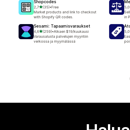
Shopcodes
Me
/ 5 tähteä
2,7
(35)
•
Free
5,0
35 arvostelua yhteensä
35 
Market products and link to checkout
Sel
with Shopify QR codes.
in 
Sesami: Tapaamisvaraukset
At
/ 5 tähteä
4,6
(259)
•
Alkaen $19/kuukausi
5,0
259 arvostelua yhteensä
8 a
Varausalusta palvelujen myyntiin
Eas
verkossa ja myymälässä
poi