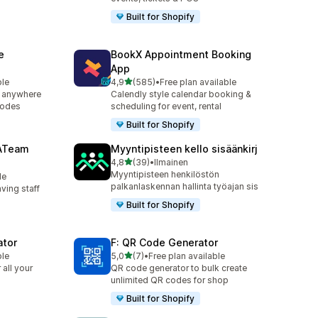
Built for Shopify
e
BookX Appointment Booking
App
/ 5 tähteä
ble
4,9
(585)
•
Free plan available
585 arvostelua yhteensä
 anywhere
Calendly style calendar booking &
codes
scheduling for event, rental
Built for Shopify
 ATeam
Myyntipisteen kello sisäänkirj
/ 5 tähteä
4,8
(39)
•
Ilmainen
39 arvostelua yhteensä
Myyntipisteen henkilöstön
le
palkanlaskennan hallinta työajan sis
aving staff
Built for Shopify
ator
F: QR Code Generator
/ 5 tähteä
ble
5,0
(7)
•
Free plan available
7 arvostelua yhteensä
all your
QR code generator to bulk create
unlimited QR codes for shop
Built for Shopify