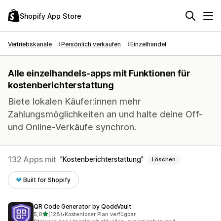
Shopify App Store
Vertriebskanäle
Persönlich verkaufen
Einzelhandel
Alle einzelhandels-apps mit Funktionen für
kostenberichterstattung
Biete lokalen Käufer:innen mehr
Zahlungsmöglichkeiten an und halte deine Off-
und Online-Verkäufe synchron.
132 Apps mit
Kostenberichterstattung
Löschen
Built for Shopify
QR Code Generator by QodeVault
von 5 Sternen
5,0
(128)
•
Kostenloser Plan verfügbar
128 Rezensionen insgesamt