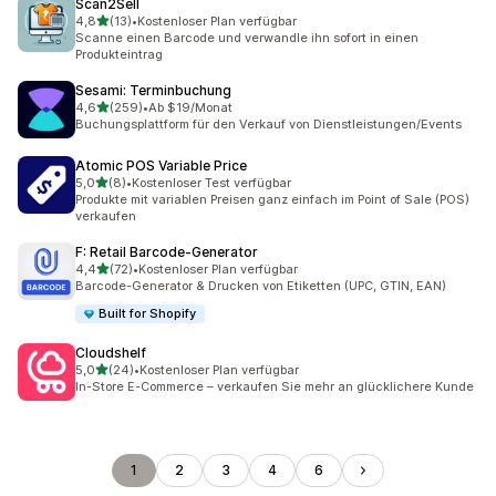
Scan2Sell
von 5 Sternen
4,8
(13)
•
Kostenloser Plan verfügbar
13 Rezensionen insgesamt
Scanne einen Barcode und verwandle ihn sofort in einen
Produkteintrag
Sesami: Terminbuchung
von 5 Sternen
4,6
(259)
•
Ab $19/Monat
259 Rezensionen insgesamt
Buchungsplattform für den Verkauf von Dienstleistungen/Events
Atomic POS Variable Price
von 5 Sternen
5,0
(8)
•
Kostenloser Test verfügbar
8 Rezensionen insgesamt
Produkte mit variablen Preisen ganz einfach im Point of Sale (POS)
verkaufen
F: Retail Barcode‑Generator
von 5 Sternen
4,4
(72)
•
Kostenloser Plan verfügbar
72 Rezensionen insgesamt
Barcode-Generator & Drucken von Etiketten (UPC, GTIN, EAN)
Built for Shopify
Cloudshelf
von 5 Sternen
5,0
(24)
•
Kostenloser Plan verfügbar
24 Rezensionen insgesamt
In-Store E-Commerce – verkaufen Sie mehr an glücklichere Kunde
1
2
3
4
6