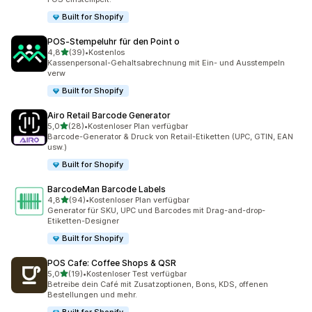
Built for Shopify
POS‑Stempeluhr für den Point o
von 5 Sternen
4,8
(39)
•
Kostenlos
39 Rezensionen insgesamt
Kassenpersonal-Gehaltsabrechnung mit Ein- und Ausstempeln
verw
Built for Shopify
Airo Retail Barcode Generator
von 5 Sternen
5,0
(28)
•
Kostenloser Plan verfügbar
28 Rezensionen insgesamt
Barcode-Generator & Druck von Retail-Etiketten (UPC, GTIN, EAN
usw.)
Built for Shopify
BarcodeMan Barcode Labels
von 5 Sternen
4,8
(94)
•
Kostenloser Plan verfügbar
94 Rezensionen insgesamt
Generator für SKU, UPC und Barcodes mit Drag-and-drop-
Etiketten-Designer
Built for Shopify
POS Cafe: Coffee Shops & QSR
von 5 Sternen
5,0
(19)
•
Kostenloser Test verfügbar
19 Rezensionen insgesamt
Betreibe dein Café mit Zusatzoptionen, Bons, KDS, offenen
Bestellungen und mehr.