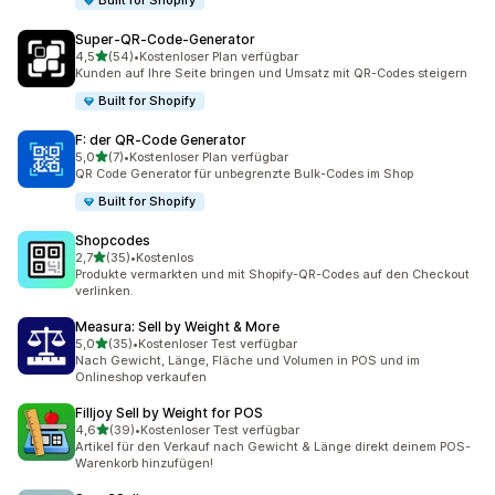
Built for Shopify
Super‑QR‑Code‑Generator
von 5 Sternen
4,5
(54)
•
Kostenloser Plan verfügbar
54 Rezensionen insgesamt
Kunden auf Ihre Seite bringen und Umsatz mit QR-Codes steigern
Built for Shopify
F: der QR‑Code Generator
von 5 Sternen
5,0
(7)
•
Kostenloser Plan verfügbar
7 Rezensionen insgesamt
QR Code Generator für unbegrenzte Bulk-Codes im Shop
Built for Shopify
Shopcodes
von 5 Sternen
2,7
(35)
•
Kostenlos
35 Rezensionen insgesamt
Produkte vermarkten und mit Shopify-QR-Codes auf den Checkout
verlinken.
Measura: Sell by Weight & More
von 5 Sternen
5,0
(35)
•
Kostenloser Test verfügbar
35 Rezensionen insgesamt
Nach Gewicht, Länge, Fläche und Volumen in POS und im
Onlineshop verkaufen
Filljoy Sell by Weight for POS
von 5 Sternen
4,6
(39)
•
Kostenloser Test verfügbar
39 Rezensionen insgesamt
Artikel für den Verkauf nach Gewicht & Länge direkt deinem POS-
Warenkorb hinzufügen!