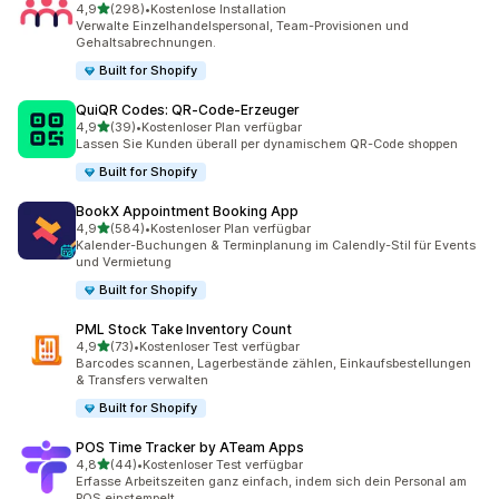
von 5 Sternen
4,9
(298)
•
Kostenlose Installation
298 Rezensionen insgesamt
Verwalte Einzelhandelspersonal, Team-Provisionen und
Gehaltsabrechnungen.
Built for Shopify
QuiQR Codes: QR‑Code‑Erzeuger
von 5 Sternen
4,9
(39)
•
Kostenloser Plan verfügbar
39 Rezensionen insgesamt
Lassen Sie Kunden überall per dynamischem QR-Code shoppen
Built for Shopify
BookX Appointment Booking App
von 5 Sternen
4,9
(584)
•
Kostenloser Plan verfügbar
584 Rezensionen insgesamt
Kalender-Buchungen & Terminplanung im Calendly-Stil für Events
und Vermietung
Built for Shopify
PML Stock Take Inventory Count
von 5 Sternen
4,9
(73)
•
Kostenloser Test verfügbar
73 Rezensionen insgesamt
Barcodes scannen, Lagerbestände zählen, Einkaufsbestellungen
& Transfers verwalten
Built for Shopify
POS Time Tracker by ATeam Apps
von 5 Sternen
4,8
(44)
•
Kostenloser Test verfügbar
44 Rezensionen insgesamt
Erfasse Arbeitszeiten ganz einfach, indem sich dein Personal am
POS einstempelt.