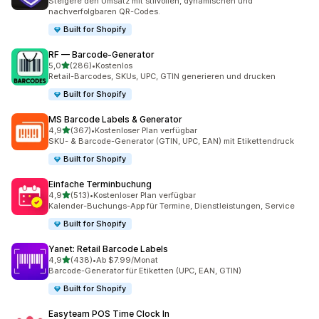
Steigere den Umsatz mit stilvollen, dynamischen und
nachverfolgbaren QR-Codes.
Built for Shopify
RF — Barcode‑Generator
von 5 Sternen
5,0
(286)
•
Kostenlos
286 Rezensionen insgesamt
Retail-Barcodes, SKUs, UPC, GTIN generieren und drucken
Built for Shopify
MS Barcode Labels & Generator
von 5 Sternen
4,9
(367)
•
Kostenloser Plan verfügbar
367 Rezensionen insgesamt
SKU- & Barcode-Generator (GTIN, UPC, EAN) mit Etikettendruck
Built for Shopify
Einfache Terminbuchung
von 5 Sternen
4,9
(513)
•
Kostenloser Plan verfügbar
513 Rezensionen insgesamt
Kalender-Buchungs-App für Termine, Dienstleistungen, Service
Built for Shopify
Yanet: Retail Barcode Labels
von 5 Sternen
4,9
(438)
•
Ab $7.99/Monat
438 Rezensionen insgesamt
Barcode-Generator für Etiketten (UPC, EAN, GTIN)
Built for Shopify
Easyteam POS Time Clock In