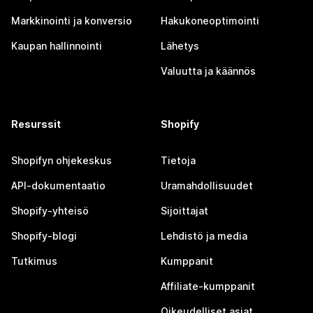
Markkinointi ja konversio
Hakukoneoptimointi
Kaupan hallinnointi
Lähetys
Valuutta ja käännös
Resurssit
Shopify
Shopifyn ohjekeskus
Tietoja
API-dokumentaatio
Uramahdollisuudet
Shopify-yhteisö
Sijoittajat
Shopify-blogi
Lehdistö ja media
Tutkimus
Kumppanit
Affiliate-kumppanit
Oikeudelliset asiat