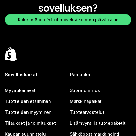
sovelluksen?
Kokeile Shopifyta ilmaiseksi kolmen päivän ajan
Sovellusluokat
Pääluokat
Myyntikanavat
Suoratoimitus
Tuotteiden etsiminen
Markkinapaikat
Tuotteiden myyminen
Tuotearvostelut
Tilaukset ja toimitukset
Lisämyynti ja tuotepaketit
Kaupan suunnittelu
Sähköpostimarkkinointi