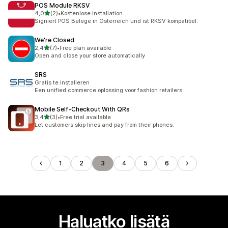
POS Module RKSV
/ 5 tähteä
4,0
(2)
•
Kostenlose Installation
2 arvostelua yhteensä
Signiert POS Belege in Österreich und ist RKSV kompatibel.
We're Closed
/ 5 tähteä
2,4
(7)
•
Free plan available
7 arvostelua yhteensä
Open and close your store automatically
SRS
Gratis te installeren
Een unified commerce oplossing voor fashion retailers
Mobile Self‑Checkout With QRs
/ 5 tähteä
3,4
(3)
•
Free trial available
3 arvostelua yhteensä
Let customers skip lines and pay from their phones.
1
2
3
4
5
6
Haluatko lisätä