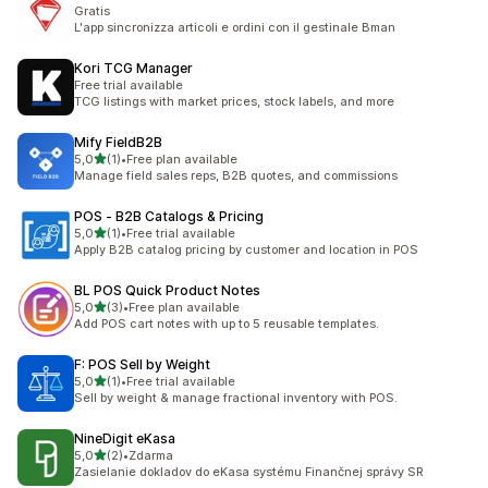
Gratis
L'app sincronizza articoli e ordini con il gestinale Bman
Kori TCG Manager
Free trial available
TCG listings with market prices, stock labels, and more
Mify FieldB2B
/ 5 tähteä
5,0
(1)
•
Free plan available
1 arvostelua yhteensä
Manage field sales reps, B2B quotes, and commissions
POS ‑ B2B Catalogs & Pricing
/ 5 tähteä
5,0
(1)
•
Free trial available
1 arvostelua yhteensä
Apply B2B catalog pricing by customer and location in POS
BL POS Quick Product Notes
/ 5 tähteä
5,0
(3)
•
Free plan available
3 arvostelua yhteensä
Add POS cart notes with up to 5 reusable templates.
F: POS Sell by Weight
/ 5 tähteä
5,0
(1)
•
Free trial available
1 arvostelua yhteensä
Sell by weight & manage fractional inventory with POS.
NineDigit eKasa
/ 5 tähteä
5,0
(2)
•
Zdarma
2 arvostelua yhteensä
Zasielanie dokladov do eKasa systému Finančnej správy SR