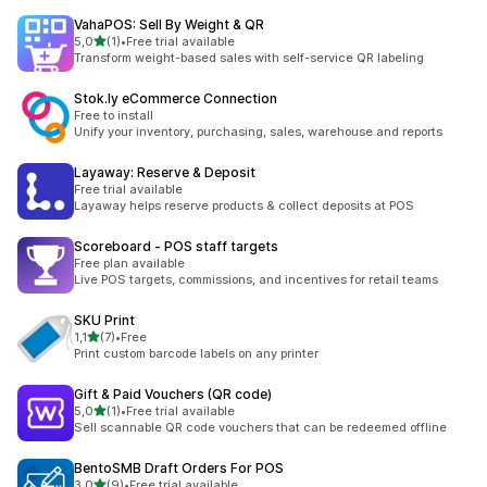
VahaPOS: Sell By Weight & QR
/ 5 tähteä
5,0
(1)
•
Free trial available
1 arvostelua yhteensä
Transform weight-based sales with self-service QR labeling
Stok.ly eCommerce Connection
Free to install
Unify your inventory, purchasing, sales, warehouse and reports
Layaway: Reserve & Deposit
Free trial available
Layaway helps reserve products & collect deposits at POS
Scoreboard ‑ POS staff targets
Free plan available
Live POS targets, commissions, and incentives for retail teams
SKU Print
/ 5 tähteä
1,1
(7)
•
Free
7 arvostelua yhteensä
Print custom barcode labels on any printer
Gift & Paid Vouchers (QR code)
/ 5 tähteä
5,0
(1)
•
Free trial available
1 arvostelua yhteensä
Sell scannable QR code vouchers that can be redeemed offline
BentoSMB Draft Orders For POS
/ 5 tähteä
3,0
(9)
•
Free trial available