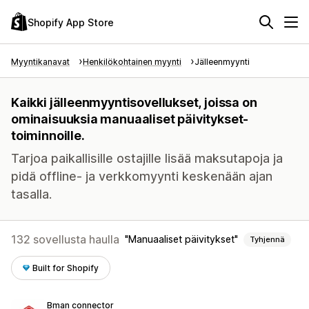
Shopify App Store
Myyntikanavat
Henkilökohtainen myynti
Jälleenmyynti
Kaikki jälleenmyyntisovellukset, joissa on
ominaisuuksia manuaaliset päivitykset-
toiminnoille.
Tarjoa paikallisille ostajille lisää maksutapoja ja
pidä offline- ja verkkomyynti keskenään ajan
tasalla.
132 sovellusta haulla
Manuaaliset päivitykset
Tyhjennä
Built for Shopify
Bman connector