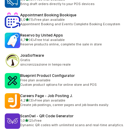
9 arvostelua yhteensä
Bring draft orders directly to your POS devices
Appointment Booking Bookique
/ 5 tähteä
5,0
(1)
•
Free plan available
1 arvostelua yhteensä
Appointment Booking and Events Complete Booking Ecosystem
Reservo by United Apps
/ 5 tähteä
4,7
(4)
•
Free trial available
4 arvostelua yhteensä
Reserve products online, complete the sale in store
JoiaSoftware
Gratis
sincronizzazione in tempo reale
Blueprint Product Configurator
Free plan available
Custom product options for online store and POS
Careers Page ‑ Job Posting J.
/ 5 tähteä
4,2
(3)
•
Free plan available
3 arvostelua yhteensä
Create job postings, career pages and job boards easily.
ScanOwl ‑ QR Code Generator
/ 5 tähteä
1,0
(2)
•
Free
2 arvostelua yhteensä
Dynamic QR codes with unlimited scans and real-time analytics.