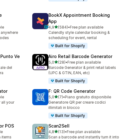
e
BookX Appointment Booking
App
stelle su 5
ble
4,9
(584)
•
Free plan available
584 recensioni totali
 anywhere
Calendly style calendar booking &
codes
scheduling for event, rental
Built for Shopify
 Punto Ve
Airo Retail Barcode Generator
stelle su 5
5,0
(28)
•
Free plan available
28 recensioni totali
ale del
Barcode Generator & print retail labels
ra
(UPC & GTIN, EAN, etc)
Built for Shopify
ator
F: QR Code Generator
stelle su 5
ble
5,0
(7)
•
Piano gratuito disponibile
7 recensioni totali
all your
Generatore QR per creare codici
illimitati in blocco
Built for Shopify
for POS
Scan2Sell
stelle su 5
le
4,8
(13)
•
Free plan available
13 recensioni totali
h items
Scan a barcode and instantly turn it into