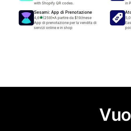
with Shopify QR codes.
in 
Sesami: App di Prenotazione
At
stelle su 5
4,6
(259)
•
A partire da $19/mese
5,0
259 recensioni totali
8 r
App di prenotazione per la vendita di
Eas
servizi online e in shop
poi
Vuo