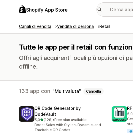
Shopify App Store
Canali di vendita
Vendita di persona
Retail
Tutte le app per il retail con funzion
Offri agli acquirenti locali più opzioni di
offline.
133 app con
Multivaluta
Cancella
QR Code Generator by
RF
QodeVault
5,0
286
Gen
stelle su 5
5,0
(128)
•
Free plan available
128 recensioni totali
sta
Boost Sales with Stylish, Dynamic, and
Trackable QR Codes.