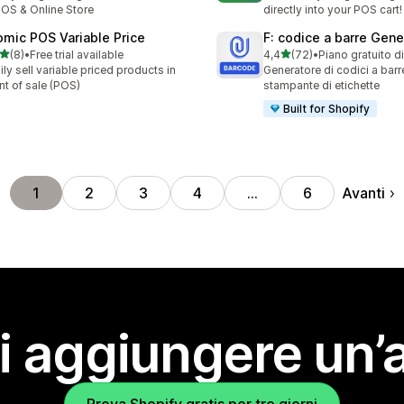
POS & Online Store
directly into your POS cart!
omic POS Variable Price
F: codice a barre Gene
stelle su 5
stelle su 5
(8)
•
Free trial available
4,4
(72)
•
Piano gratuito d
ecensioni totali
72 recensioni totali
ily sell variable priced products in
Generatore di codici a barr
nt of sale (POS)
stampante di etichette
Built for Shopify
Avanti
1
2
3
4
…
6
i aggiungere un’