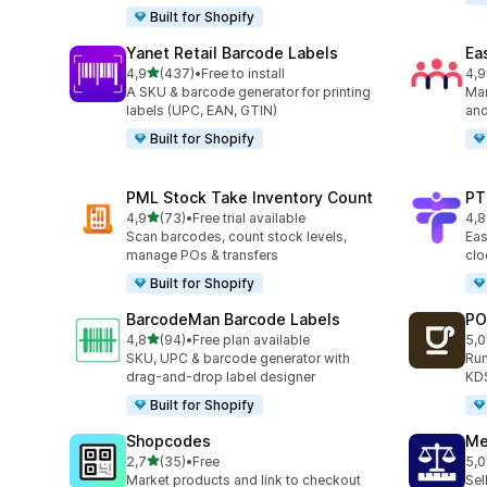
Built for Shopify
Yanet Retail Barcode Labels
Ea
stelle su 5
4,9
(437)
•
Free to install
4,9
437 recensioni totali
298
A SKU & barcode generator for printing
Man
labels (UPC, EAN, GTIN)
and
Built for Shopify
PML Stock Take Inventory Count
PT
stelle su 5
4,9
(73)
•
Free trial available
4,8
73 recensioni totali
44 
Scan barcodes, count stock levels,
Eas
manage POs & transfers
clo
Built for Shopify
BarcodeMan Barcode Labels
PO
stelle su 5
4,8
(94)
•
Free plan available
5,0
94 recensioni totali
19 
SKU, UPC & barcode generator with
Run
drag-and-drop label designer
KDS
Built for Shopify
Shopcodes
Me
stelle su 5
2,7
(35)
•
Free
5,0
35 recensioni totali
35 
Market products and link to checkout
Sel