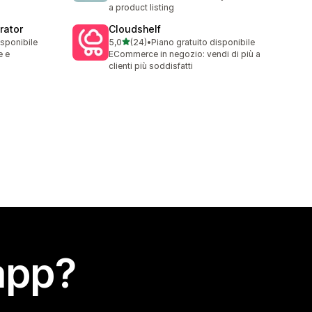
a product listing
rator
Cloudshelf
stelle su 5
isponibile
5,0
(24)
•
Piano gratuito disponibile
24 recensioni totali
e e
ECommerce in negozio: vendi di più a
clienti più soddisfatti
app?