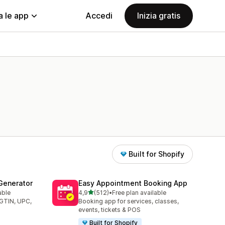
a le app
Accedi
Inizia gratis
Built for Shopify
Generator
Easy Appointment Booking App
stelle su 5
able
4,9
(512)
•
Free plan available
512 recensioni totali
(GTIN, UPC,
Booking app for services, classes,
events, tickets & POS
Built for Shopify