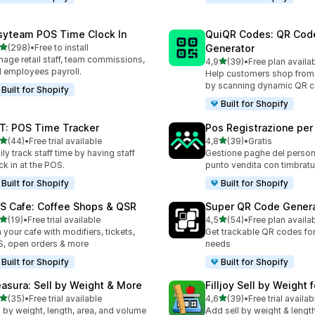
syteam POS Time Clock In
QuiQR Codes: QR Cod
stelle su 5
(298)
•
Free to install
Generator
 recensioni totali
age retail staff, team commissions,
stelle su 5
4,9
(39)
•
Free plan availa
39 recensioni totali
 employees payroll.
Help customers shop from
by scanning dynamic QR 
Built for Shopify
Built for Shopify
T: POS Time Tracker
Pos Registrazione per
stelle su 5
stelle su 5
(44)
•
Free trial available
4,8
(39)
•
Gratis
recensioni totali
39 recensioni totali
ily track staff time by having staff
Gestione paghe del person
ck in at the POS.
punto vendita con timbratu
Built for Shopify
Built for Shopify
S Cafe: Coffee Shops & QSR
Super QR Code Gener
stelle su 5
stelle su 5
(19)
•
Free trial available
4,5
(54)
•
Free plan availa
recensioni totali
54 recensioni totali
 your cafe with modifiers, tickets,
Get trackable QR codes for 
, open orders & more
needs
Built for Shopify
Built for Shopify
asura: Sell by Weight & More
Filljoy Sell by Weight 
stelle su 5
stelle su 5
(35)
•
Free trial available
4,6
(39)
•
Free trial availab
recensioni totali
39 recensioni totali
l by weight, length, area, and volume
Add sell by weight & lengt