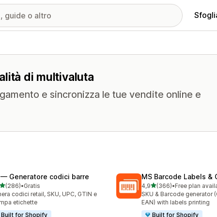
Sfogli
alità di multivaluta
 pagamento e sincronizza le tue vendite online e
 — Generatore codici barre
MS Barcode Labels & 
stelle su 5
stelle su 5
(286)
•
Gratis
4,9
(366)
•
Free plan avail
 recensioni totali
366 recensioni totali
era codici retail, SKU, UPC, GTIN e
SKU & Barcode generator 
mpa etichette
EAN) with labels printing
Built for Shopify
Built for Shopify