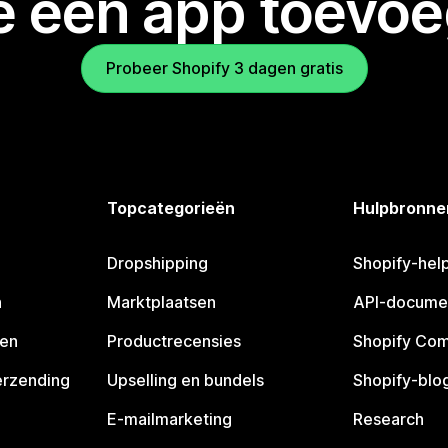
je een app toevo
Probeer Shopify 3 dagen gratis
Topcategorieën
Hulpbronne
Dropshipping
Shopify-hel
n
Marktplaatsen
API-docume
pen
Productrecensies
Shopify Co
erzending
Upselling en bundels
Shopify-blo
E-mailmarketing
Research