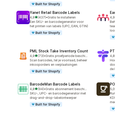
Built for Shopify
Yanet Retail Barcode Labels
Ea
van 5 sterren
4,9
(437)
•
Gratis te installeren
4,9
437 recensies in totaal
298
Een SKU- en barcodegenerator voor
Beh
het printen van labels (UPC, EAN, GTIN)
te
loo
Built for Shopify
PML Stock Take Inventory Count
PT
van 5 sterren
4,9
(73)
•
Gratis proefperiode beschikbaar
4,8
73 recensies in totaal
44 
Scan barcodes, tel je voorraad, beheer
Hou
inkooporders en verplaatsingen
doo
de 
Built for Shopify
BarcodeMan Barcode Labels
PO
van 5 sterren
4,8
(94)
•
Gratis abonnement beschikbaar
5,0
94 recensies in totaal
19 
SKU-, UPC- en barcodegenerator met
Run
drag-and-drop-labelontwerper
KDS
me
Built for Shopify