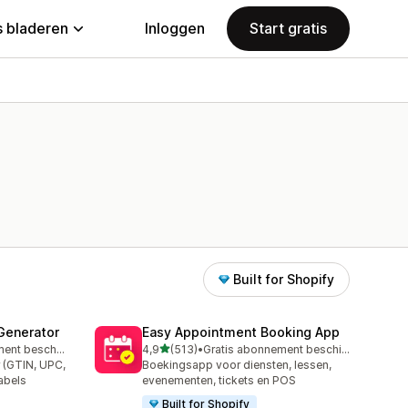
 bladeren
Inloggen
Start gratis
Built for Shopify
Generator
Easy Appointment Booking App
van 5 sterren
Gratis abonnement beschikbaar
4,9
(513)
•
Gratis abonnement beschikbaar
513 recensies in totaal
 (GTIN, UPC,
Boekingsapp voor diensten, lessen,
labels
evenementen, tickets en POS
Built for Shopify