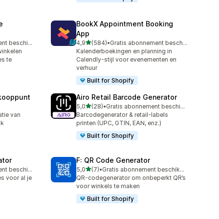
e
BookX Appointment Booking
App
van 5 sterren
Gratis abonnement beschikbaar
4,9
(584)
•
Gratis abonnement beschikbaar
584 recensies in totaal
winkelen
Kalenderboekingen en planning in
s te
Calendly-stijl voor evenementen en
verhuur
Built for Shopify
kooppunt
Airo Retail Barcode Generator
van 5 sterren
5,0
(28)
•
Gratis abonnement beschikbaar
28 recensies in totaal
atie van
Barcodegenerator & retail-labels
ok
printen (UPC, GTIN, EAN, enz.)
Built for Shopify
ator
F: QR Code Generator
van 5 sterren
Gratis abonnement beschikbaar
5,0
(7)
•
Gratis abonnement beschikbaar
7 recensies in totaal
 voor al je
QR-codegenerator om onbeperkt QR’s
voor winkels te maken
Built for Shopify