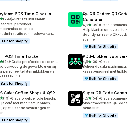
syteam POS Time Clock In
QuiQR Codes: QR Cod
van 5 sterren
(298)
•
Gratis te installeren
Generator
 recensies in totaal
eer retailpersoneel,
van 5 sterren
4,9
(39)
•
39 recensies in totaal
amcommissies en de
Help klanten om overal te 
nadministratie van medewerkers.
door dynamische QR-code
scannen
Built for Shopify
Built for Shopify
T: POS Time Tracker
POS‑klokken voor ver
van 5 sterren
van 5 sterren
(44)
•
Gratis proefperiode beschikbaar
4,8
(39)
•
Gratis
recensies in totaal
39 recensies in totaal
d eenvoudig de gewerkte uren bij
Beheer de salarisadministr
r personeel te laten inklokken via
kassapersoneel met tijdkl
kassa (POS).
Built for Shopify
Built for Shopify
S Cafe: Coffee Shops & QSR
Super QR Code Gener
van 5 sterren
van 5 sterren
(19)
•
Gratis proefperiode beschikbaar
4,5
(54)
•
recensies in totaal
54 recensies in totaal
 je café met modifiers, bonnen,
Maak traceerbare QR-codes
, openstaande bestellingen en
behoeften
er
Built for Shopify
Built for Shopify