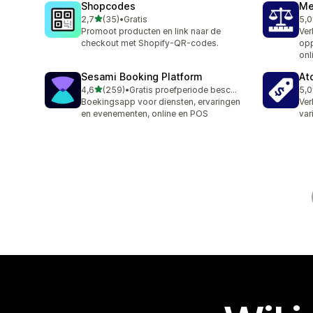
Shopcodes
Me
van 5 sterren
2,7
(35)
•
Gratis
5,0
35 recensies in totaal
35 
Promoot producten en link naar de
Ver
checkout met Shopify-QR-codes.
opp
onl
Sesami Booking Platform
At
van 5 sterren
4,6
(259)
•
Gratis proefperiode beschikbaar
5,0
259 recensies in totaal
8 r
Boekingsapp voor diensten, ervaringen
Ver
en evenementen, online en POS
var