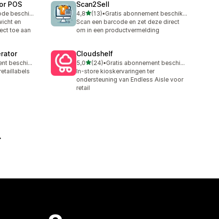
for POS
Scan2Sell
van 5 sterren
Gratis proefperiode beschikbaar
4,8
(13)
•
Gratis abonnement beschikbaar
13 recensies in totaal
icht en
Scan een barcode en zet deze direct
ect toe aan
om in een productvermelding
rator
Cloudshelf
van 5 sterren
Gratis abonnement beschikbaar
5,0
(24)
•
Gratis abonnement beschikbaar
24 recensies in totaal
etaillabels
In-store kioskervaringen ter
ondersteuning van Endless Aisle voor
retail