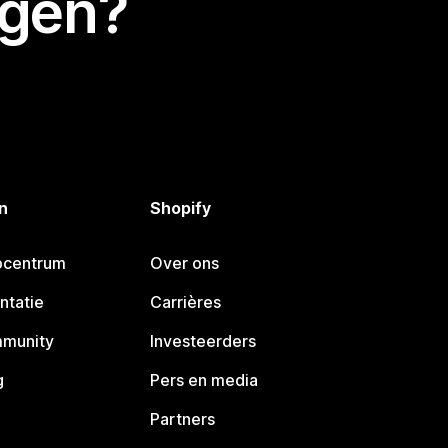
egen?
n
Shopify
pcentrum
Over ons
ntatie
Carrières
mmunity
Investeerders
g
Pers en media
Partners