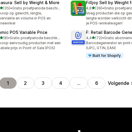
asura: Sell by Weight & More
Filljoy Sell by Weight 
van 5 sterren
van 5 sterren
(35)
•
Gratis proefperiode beschikbaar
4,6
(39)
•
recensies in totaal
39 recensies in totaal
koop op gewicht, lengte,
Voeg producten die op gew
ervlakte en volume in POS en
lengte worden verkocht dir
inewinkel
je POS-winkelwagen!
omic POS Variable Price
F: Retail Barcode Gene
van 5 sterren
van 5 sterren
(8)
•
Gratis proefperiode beschikbaar
4,4
(72)
•
ecensies in totaal
72 recensies in totaal
koop eenvoudig producten met een
Barcodegenerator en print r
iabele prijs in Point of Sale (POS)
(UPC, GTIN, EAN)
Built for Shopify
Volgende
1
2
3
4
…
6