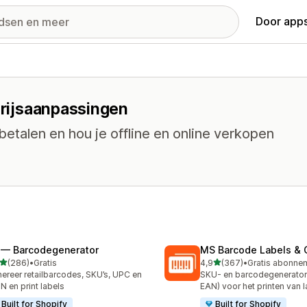
Door apps
 prijsaanpassingen
etalen en hou je offline en online verkopen
 — Barcodegenerator
MS Barcode Labels & 
van 5 sterren
van 5 sterren
(286)
•
Gratis
4,9
(367)
•
 recensies in totaal
367 recensies in totaal
ereer retailbarcodes, SKU’s, UPC en
SKU- en barcodegenerator
N en print labels
EAN) voor het printen van 
Built for Shopify
Built for Shopify