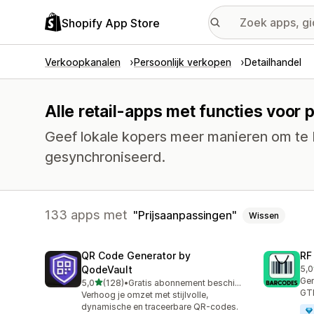
Shopify App Store
Verkoopkanalen
Persoonlijk verkopen
Detailhandel
Alle retail-apps met functies voor
Geef lokale kopers meer manieren om te b
gesynchroniseerd.
133 apps met
Prijsaanpassingen
Wissen
QR Code Generator by
RF
QodeVault
5,0
286
Gen
van 5 sterren
5,0
(128)
•
Gratis abonnement beschikbaar
128 recensies in totaal
GTI
Verhoog je omzet met stijlvolle,
dynamische en traceerbare QR-codes.