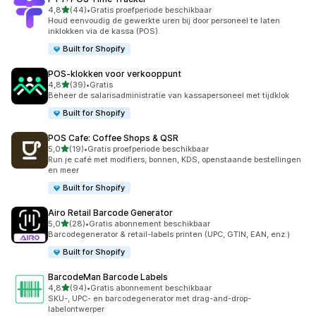
van 5 sterren
4,8
(44)
•
Gratis proefperiode beschikbaar
44 recensies in totaal
Houd eenvoudig de gewerkte uren bij door personeel te laten
inklokken via de kassa (POS).
Built for Shopify
POS‑klokken voor verkooppunt
van 5 sterren
4,8
(39)
•
Gratis
39 recensies in totaal
Beheer de salarisadministratie van kassapersoneel met tijdklok
Built for Shopify
POS Cafe: Coffee Shops & QSR
van 5 sterren
5,0
(19)
•
Gratis proefperiode beschikbaar
19 recensies in totaal
Run je café met modifiers, bonnen, KDS, openstaande bestellingen
en meer
Built for Shopify
Airo Retail Barcode Generator
van 5 sterren
5,0
(28)
•
Gratis abonnement beschikbaar
28 recensies in totaal
Barcodegenerator & retail-labels printen (UPC, GTIN, EAN, enz.)
Built for Shopify
BarcodeMan Barcode Labels
van 5 sterren
4,8
(94)
•
Gratis abonnement beschikbaar
94 recensies in totaal
SKU-, UPC- en barcodegenerator met drag-and-drop-
labelontwerper