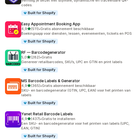
Verhoog je omzet met stijlvolle, dynamische en traceerbare QR-
codes.
Built for Shopify
Easy Appointment Booking App
van 5 sterren
4,9
(511)
•
Gratis abonnement beschikbaar
511 recensies in totaal
Boekingsapp voor diensten, lessen, evenementen, tickets en POS
Built for Shopify
RF — Barcodegenerator
van 5 sterren
5,0
(282)
•
Gratis
282 recensies in totaal
Genereer retailbarcodes, SKU’s, UPC en GTIN en print labels
Built for Shopify
MS Barcode Labels & Generator
van 5 sterren
4,9
(365)
•
Gratis abonnement beschikbaar
365 recensies in totaal
SKU- en barcodegenerator (GTIN, UPC, EAN) voor het printen van
labels
Built for Shopify
Yanet Retail Barcode Labels
van 5 sterren
4,9
(437)
•
Gratis te installeren
437 recensies in totaal
Een SKU- en barcodegenerator voor het printen van labels (UPC,
EAN, GTIN)
Built for Shopify