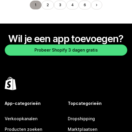
1
2
3
4
6
Wil je een app toevoegen?
Probeer Shopify 3 dagen gratis
App-categorieën
Topcategorieën
Verkoopkanalen
Dropshipping
Producten zoeken
Marktplaatsen