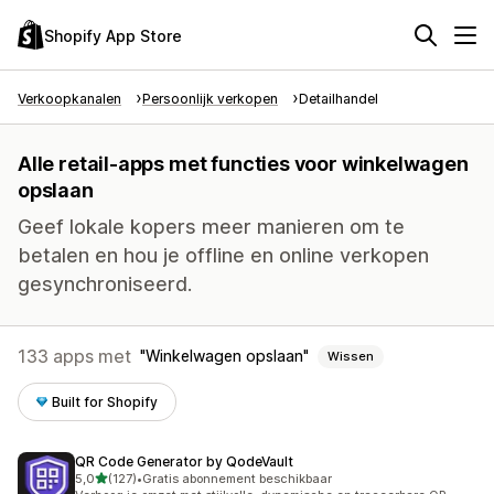
Shopify App Store
Verkoopkanalen
Persoonlijk verkopen
Detailhandel
Alle retail-apps met functies voor winkelwagen
opslaan
Geef lokale kopers meer manieren om te
betalen en hou je offline en online verkopen
gesynchroniseerd.
133 apps met
Winkelwagen opslaan
Wissen
Built for Shopify
QR Code Generator by QodeVault
van 5 sterren
5,0
(127)
•
Gratis abonnement beschikbaar
127 recensies in totaal