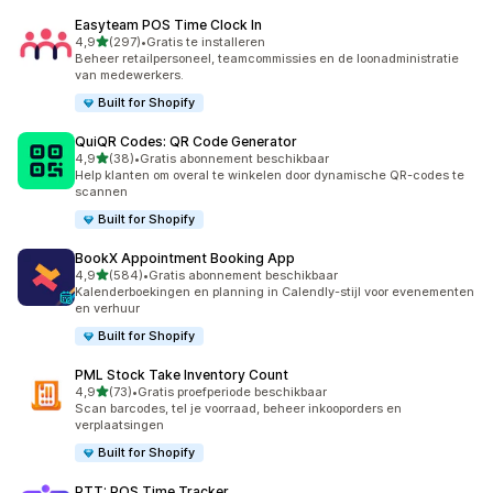
Easyteam POS Time Clock In
van 5 sterren
4,9
(297)
•
Gratis te installeren
297 recensies in totaal
Beheer retailpersoneel, teamcommissies en de loonadministratie
van medewerkers.
Built for Shopify
QuiQR Codes: QR Code Generator
van 5 sterren
4,9
(38)
•
Gratis abonnement beschikbaar
38 recensies in totaal
Help klanten om overal te winkelen door dynamische QR-codes te
scannen
Built for Shopify
BookX Appointment Booking App
van 5 sterren
4,9
(584)
•
Gratis abonnement beschikbaar
584 recensies in totaal
Kalenderboekingen en planning in Calendly-stijl voor evenementen
en verhuur
Built for Shopify
PML Stock Take Inventory Count
van 5 sterren
4,9
(73)
•
Gratis proefperiode beschikbaar
73 recensies in totaal
Scan barcodes, tel je voorraad, beheer inkooporders en
verplaatsingen
Built for Shopify
PTT: POS Time Tracker