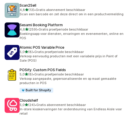
Scan2Sell
van 5 sterren
4,8
(13)
•
Gratis abonnement beschikbaar
13 recensies in totaal
Scan een barcode en zet deze direct om in een productvermelding
Sesami Booking Platform
van 5 sterren
4,6
(259)
•
Gratis proefperiode beschikbaar
259 recensies in totaal
Boekingsapp voor diensten, ervaringen en evenementen, online en
POS
Atomic POS Variable Price
van 5 sterren
5,0
(8)
•
Gratis proefperiode beschikbaar
8 recensies in totaal
Verkoop eenvoudig producten met een variabele prijs in Point of
Sale (POS)
POSify: Custom POS Fields
van 5 sterren
5,0
(8)
•
Gratis proefperiode beschikbaar
8 recensies in totaal
Verkoop aangepaste, gepersonaliseerde en op maat gemaakte
producten in POS
Built for Shopify
Cloudshelf
van 5 sterren
5,0
(24)
•
Gratis abonnement beschikbaar
24 recensies in totaal
In-store kioskervaringen ter ondersteuning van Endless Aisle voor
retail