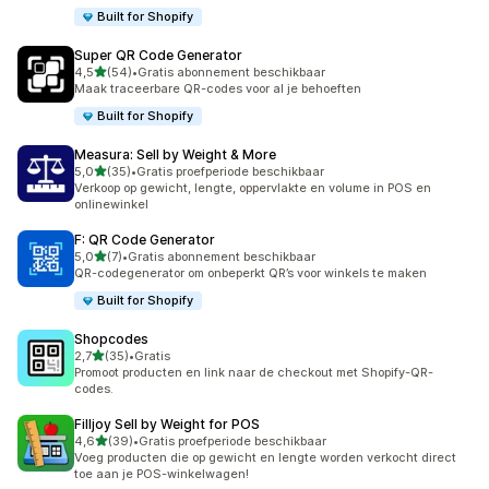
Built for Shopify
Super QR Code Generator
van 5 sterren
4,5
(54)
•
Gratis abonnement beschikbaar
54 recensies in totaal
Maak traceerbare QR-codes voor al je behoeften
Built for Shopify
Measura: Sell by Weight & More
van 5 sterren
5,0
(35)
•
Gratis proefperiode beschikbaar
35 recensies in totaal
Verkoop op gewicht, lengte, oppervlakte en volume in POS en
onlinewinkel
F: QR Code Generator
van 5 sterren
5,0
(7)
•
Gratis abonnement beschikbaar
7 recensies in totaal
QR-codegenerator om onbeperkt QR’s voor winkels te maken
Built for Shopify
Shopcodes
van 5 sterren
2,7
(35)
•
Gratis
35 recensies in totaal
Promoot producten en link naar de checkout met Shopify-QR-
codes.
Filljoy Sell by Weight for POS
van 5 sterren
4,6
(39)
•
Gratis proefperiode beschikbaar
39 recensies in totaal
Voeg producten die op gewicht en lengte worden verkocht direct
toe aan je POS-winkelwagen!