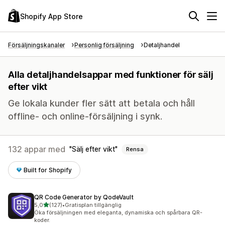
Shopify App Store
Försäljningskanaler
Personlig försäljning
Detaljhandel
Alla detaljhandelsappar med funktioner för sälj
efter vikt
Ge lokala kunder fler sätt att betala och håll
offline- och online-försäljning i synk.
132 appar med
Sälj efter vikt
Rensa
Built for Shopify
QR Code Generator by QodeVault
av 5 stjärnor
5,0
(127)
•
Gratisplan tillgänglig
127 recensioner totalt
Öka försäljningen med eleganta, dynamiska och spårbara QR-
koder.