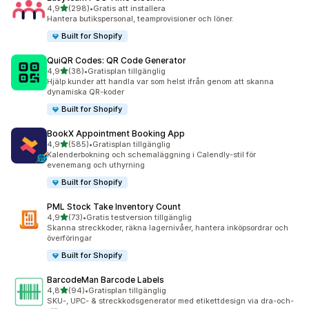
av 5 stjärnor
4,9
(298)
•
Gratis att installera
298 recensioner totalt
Hantera butikspersonal, teamprovisioner och löner.
Built for Shopify
QuiQR Codes: QR Code Generator
av 5 stjärnor
4,9
(38)
•
Gratisplan tillgänglig
38 recensioner totalt
Hjälp kunder att handla var som helst ifrån genom att skanna
dynamiska QR-koder
Built for Shopify
BookX Appointment Booking App
av 5 stjärnor
4,9
(585)
•
Gratisplan tillgänglig
585 recensioner totalt
Kalenderbokning och schemaläggning i Calendly-stil för
evenemang och uthyrning
Built for Shopify
PML Stock Take Inventory Count
av 5 stjärnor
4,9
(73)
•
Gratis testversion tillgänglig
73 recensioner totalt
Skanna streckkoder, räkna lagernivåer, hantera inköpsordrar och
överföringar
Built for Shopify
BarcodeMan Barcode Labels
av 5 stjärnor
4,8
(94)
•
Gratisplan tillgänglig
94 recensioner totalt
SKU-, UPC- & streckkodsgenerator med etikettdesign via dra-och-