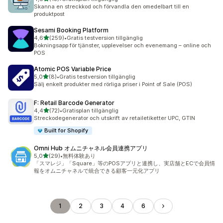
13 recensioner totalt
Skanna en streckkod och förvandla den omedelbart till en
produktpost
Sesami Booking Platform
av 5 stjärnor
4,6
(259)
•
Gratis testversion tillgänglig
259 recensioner totalt
Bokningsapp för tjänster, upplevelser och evenemang – online och
POS
Atomic POS Variable Price
av 5 stjärnor
5,0
(8)
•
Gratis testversion tillgänglig
8 recensioner totalt
Sälj enkelt produkter med rörliga priser i Point of Sale (POS)
F: Retail Barcode Generator
av 5 stjärnor
4,4
(72)
•
Gratisplan tillgänglig
72 recensioner totalt
Streckodegenerator och utskrift av retailetiketter UPC, GTIN
Built for Shopify
Omni Hub オムニチャネル会員連携アプリ
av 5 stjärnor
5,0
(29)
•
無料体験あり
29 recensioner totalt
「スマレジ」「Square」等のPOSアプリと連携し、実店舗とECで会員情
報をオムニチャネルで統合できる顧客一元化アプリ
1
2
3
4
6