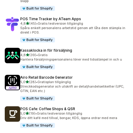
släpp
Built for Shopify
POS Time Tracker by ATeam Apps
av 5 stjärnor
4,8
(45)
•
Gratis testversion tillgänglig
45 recensioner totalt
Spåra enkelt personalens arbetstid genom att låta dem stämpla in
direkt i POS.
Built for Shopify
Kassaklocka in för försäljning
av 5 stjärnor
4,8
(39)
•
Gratis
39 recensioner totalt
Hantera försäljningspersonalens löner med tidsstämpel in och u
Built for Shopify
Airo Retail Barcode Generator
av 5 stjärnor
5,0
(28)
•
Gratisplan tillgänglig
28 recensioner totalt
Streckkodsgenerator och utskrift av detaljhandelsetiketter (UPC,
GTIN, EAN etc.)
Built for Shopify
POS Cafe: Coffee Shops & QSR
av 5 stjärnor
5,0
(19)
•
Gratis testversion tillgänglig
19 recensioner totalt
Driv ditt kafé med tillval, bongar, KDS, öppna ordrar med mera
Built for Shopify