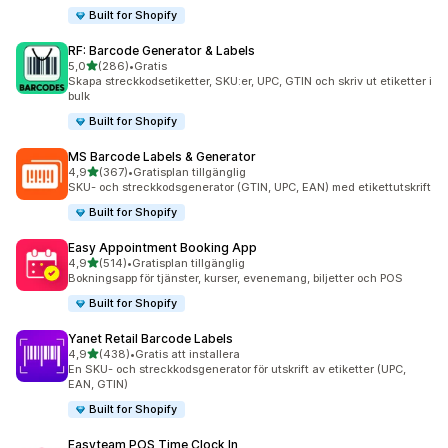
Built for Shopify
RF: Barcode Generator & Labels
av 5 stjärnor
5,0
(286)
•
Gratis
286 recensioner totalt
Skapa streckkodsetiketter, SKU:er, UPC, GTIN och skriv ut etiketter i
bulk
Built for Shopify
MS Barcode Labels & Generator
av 5 stjärnor
4,9
(367)
•
Gratisplan tillgänglig
367 recensioner totalt
SKU- och streckkodsgenerator (GTIN, UPC, EAN) med etikettutskrift
Built for Shopify
Easy Appointment Booking App
av 5 stjärnor
4,9
(514)
•
Gratisplan tillgänglig
514 recensioner totalt
Bokningsapp för tjänster, kurser, evenemang, biljetter och POS
Built for Shopify
Yanet Retail Barcode Labels
av 5 stjärnor
4,9
(438)
•
Gratis att installera
438 recensioner totalt
En SKU- och streckkodsgenerator för utskrift av etiketter (UPC,
EAN, GTIN)
Built for Shopify
Easyteam POS Time Clock In