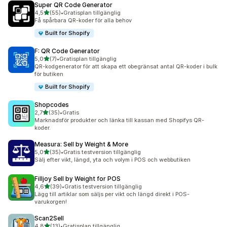
Super QR Code Generator
av 5 stjärnor
4,5
(55)
•
Gratisplan tillgänglig
55 recensioner totalt
Få spårbara QR-koder för alla behov
Built for Shopify
F: QR Code Generator
av 5 stjärnor
5,0
(7)
•
Gratisplan tillgänglig
7 recensioner totalt
QR-kodgenerator för att skapa ett obegränsat antal QR-koder i bulk
för butiken
Built for Shopify
Shopcodes
av 5 stjärnor
2,7
(35)
•
Gratis
35 recensioner totalt
Marknadsför produkter och länka till kassan med Shopifys QR-
koder.
Measura: Sell by Weight & More
av 5 stjärnor
5,0
(35)
•
Gratis testversion tillgänglig
35 recensioner totalt
Sälj efter vikt, längd, yta och volym i POS och webbutiken
Filljoy Sell by Weight for POS
av 5 stjärnor
4,6
(39)
•
Gratis testversion tillgänglig
39 recensioner totalt
Lägg till artiklar som säljs per vikt och längd direkt i POS-
varukorgen!
Scan2Sell
av 5 stjärnor
4,8
(13)
•
Gratisplan tillgänglig