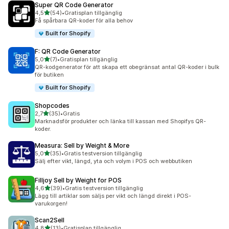
Super QR Code Generator
av 5 stjärnor
4,5
(54)
•
Gratisplan tillgänglig
54 recensioner totalt
Få spårbara QR-koder för alla behov
Built for Shopify
F: QR Code Generator
av 5 stjärnor
5,0
(7)
•
Gratisplan tillgänglig
7 recensioner totalt
QR-kodgenerator för att skapa ett obegränsat antal QR-koder i bulk
för butiken
Built for Shopify
Shopcodes
av 5 stjärnor
2,7
(35)
•
Gratis
35 recensioner totalt
Marknadsför produkter och länka till kassan med Shopifys QR-
koder.
Measura: Sell by Weight & More
av 5 stjärnor
5,0
(35)
•
Gratis testversion tillgänglig
35 recensioner totalt
Sälj efter vikt, längd, yta och volym i POS och webbutiken
Filljoy Sell by Weight for POS
av 5 stjärnor
4,6
(39)
•
Gratis testversion tillgänglig
39 recensioner totalt
Lägg till artiklar som säljs per vikt och längd direkt i POS-
varukorgen!
Scan2Sell
av 5 stjärnor
4,8
(13)
•
Gratisplan tillgänglig