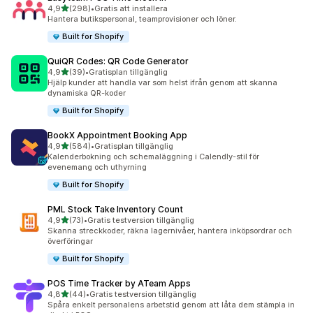
av 5 stjärnor
4,9
(298)
•
Gratis att installera
298 recensioner totalt
Hantera butikspersonal, teamprovisioner och löner.
Built for Shopify
QuiQR Codes: QR Code Generator
av 5 stjärnor
4,9
(39)
•
Gratisplan tillgänglig
39 recensioner totalt
Hjälp kunder att handla var som helst ifrån genom att skanna
dynamiska QR-koder
Built for Shopify
BookX Appointment Booking App
av 5 stjärnor
4,9
(584)
•
Gratisplan tillgänglig
584 recensioner totalt
Kalenderbokning och schemaläggning i Calendly-stil för
evenemang och uthyrning
Built for Shopify
PML Stock Take Inventory Count
av 5 stjärnor
4,9
(73)
•
Gratis testversion tillgänglig
73 recensioner totalt
Skanna streckkoder, räkna lagernivåer, hantera inköpsordrar och
överföringar
Built for Shopify
POS Time Tracker by ATeam Apps
av 5 stjärnor
4,8
(44)
•
Gratis testversion tillgänglig
44 recensioner totalt
Spåra enkelt personalens arbetstid genom att låta dem stämpla in