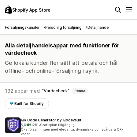
Shopify App Store
Försäljningskanaler
Personlig försäljning
Detaljhandel
Alla detaljhandelsappar med funktioner för
värdecheck
Ge lokala kunder fler sätt att betala och håll
offline- och online-försäljning i synk.
132 appar med
Värdecheck
Rensa
Built for Shopify
QR Code Generator by QodeVault
av 5 stjärnor
5,0
(128)
•
Gratisplan tillgänglig
128 recensioner totalt
Öka försäljningen med eleganta, dynamiska och spårbara QR-
koder.