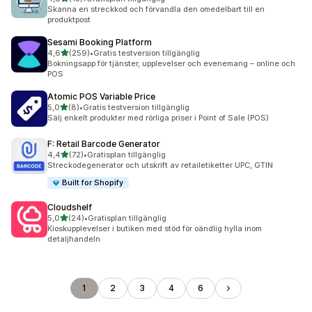
13 recensioner totalt
Skanna en streckkod och förvandla den omedelbart till en
produktpost
Sesami Booking Platform
av 5 stjärnor
4,6
(259)
•
Gratis testversion tillgänglig
259 recensioner totalt
Bokningsapp för tjänster, upplevelser och evenemang – online och
POS
Atomic POS Variable Price
av 5 stjärnor
5,0
(8)
•
Gratis testversion tillgänglig
8 recensioner totalt
Sälj enkelt produkter med rörliga priser i Point of Sale (POS)
F: Retail Barcode Generator
av 5 stjärnor
4,4
(72)
•
Gratisplan tillgänglig
72 recensioner totalt
Streckodegenerator och utskrift av retailetiketter UPC, GTIN
Built for Shopify
Cloudshelf
av 5 stjärnor
5,0
(24)
•
Gratisplan tillgänglig
24 recensioner totalt
Kioskupplevelser i butiken med stöd för oändlig hylla inom
detaljhandeln
1
2
3
4
6