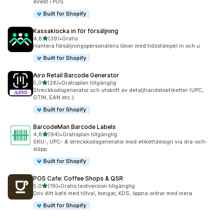
direkt i POS.
Built for Shopify
Kassaklocka in för försäljning
av 5 stjärnor
4,8
(39)
•
Gratis
39 recensioner totalt
Hantera försäljningspersonalens löner med tidsstämpel in och u
Built for Shopify
Airo Retail Barcode Generator
av 5 stjärnor
5,0
(28)
•
Gratisplan tillgänglig
28 recensioner totalt
Streckkodsgenerator och utskrift av detaljhandelsetiketter (UPC,
GTIN, EAN etc.)
Built for Shopify
BarcodeMan Barcode Labels
av 5 stjärnor
4,8
(94)
•
Gratisplan tillgänglig
94 recensioner totalt
SKU-, UPC- & streckkodsgenerator med etikettdesign via dra-och-
släpp
Built for Shopify
POS Cafe: Coffee Shops & QSR
av 5 stjärnor
5,0
(19)
•
Gratis testversion tillgänglig
19 recensioner totalt
Driv ditt kafé med tillval, bongar, KDS, öppna ordrar med mera
Built for Shopify