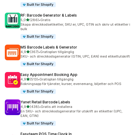
Built for Shopify
RF: Barcode Generator & Labels
av 5 stjärnor
5,0
(286)
•
Gratis
286 recensioner totalt
Skapa streckkodsetiketter, SKU:er, UPC, GTIN och skriv ut etiketter i
bulk
Built for Shopify
MS Barcode Labels & Generator
av 5 stjärnor
4,9
(367)
•
Gratisplan tillgänglig
367 recensioner totalt
SKU- och streckkodsgenerator (GTIN, UPC, EAN) med etikettutskrift
Built for Shopify
Easy Appointment Booking App
av 5 stjärnor
4,9
(513)
•
Gratisplan tillgänglig
513 recensioner totalt
Bokningsapp för tjänster, kurser, evenemang, biljetter och POS
Built for Shopify
Yanet Retail Barcode Labels
av 5 stjärnor
4,9
(438)
•
Gratis att installera
438 recensioner totalt
En SKU- och streckkodsgenerator för utskrift av etiketter (UPC,
EAN, GTIN)
Built for Shopify
Easyteam POS Time Clock In