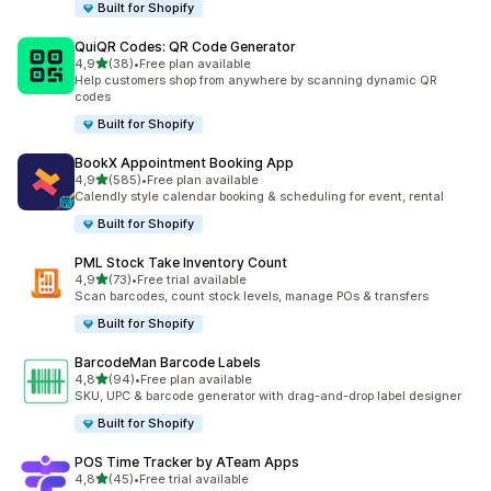
Built for Shopify
QuiQR Codes: QR Code Generator
av 5 stjerner
4,9
(38)
•
Free plan available
Totalt 38 omtaler
Help customers shop from anywhere by scanning dynamic QR
codes
Built for Shopify
BookX Appointment Booking App
av 5 stjerner
4,9
(585)
•
Free plan available
Totalt 585 omtaler
Calendly style calendar booking & scheduling for event, rental
Built for Shopify
PML Stock Take Inventory Count
av 5 stjerner
4,9
(73)
•
Free trial available
Totalt 73 omtaler
Scan barcodes, count stock levels, manage POs & transfers
Built for Shopify
BarcodeMan Barcode Labels
av 5 stjerner
4,8
(94)
•
Free plan available
Totalt 94 omtaler
SKU, UPC & barcode generator with drag-and-drop label designer
Built for Shopify
POS Time Tracker by ATeam Apps
av 5 stjerner
4,8
(45)
•
Free trial available
Totalt 45 omtaler