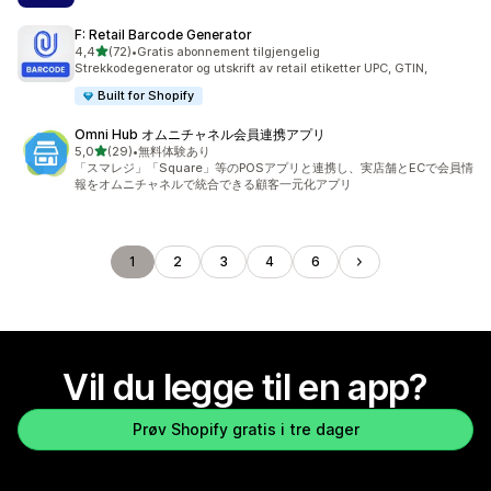
F: Retail Barcode Generator
av 5 stjerner
4,4
(72)
•
Gratis abonnement tilgjengelig
Totalt 72 omtaler
Strekkodegenerator og utskrift av retail etiketter UPC, GTIN,
Built for Shopify
Omni Hub オムニチャネル会員連携アプリ
av 5 stjerner
5,0
(29)
•
無料体験あり
Totalt 29 omtaler
「スマレジ」「Square」等のPOSアプリと連携し、実店舗とECで会員情
報をオムニチャネルで統合できる顧客一元化アプリ
1
2
3
4
6
Vil du legge til en app?
Prøv Shopify gratis i tre dager