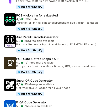
Easily track staff time by having staff clock in at the POS.
Built for Shopify
POS‑klokke inn for salgssted
av 5 stjerner
4,8
(39)
•
Gratis
Totalt 39 omtaler
Administrer lønn for salgsstedspersonale med tidsinn- og utgan
Built for Shopify
Airo Retail Barcode Generator
av 5 stjerner
5,0
(28)
•
Free plan available
Totalt 28 omtaler
Barcode Generator & print retail labels (UPC & GTIN, EAN, etc)
Built for Shopify
POS Cafe: Coffee Shops & QSR
av 5 stjerner
5,0
(19)
•
Free trial available
Totalt 19 omtaler
Run your cafe with modifiers, tickets, KDS, open orders & more
Built for Shopify
Super QR Code Generator
av 5 stjerner
4,5
(55)
•
Free plan available
Totalt 55 omtaler
Get trackable QR codes for all your needs
Built for Shopify
F: QR Code Generator
av 5 stjerner
5,0
(7)
•
Free plan available