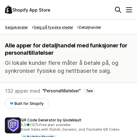
Shopify App Store
Salgskanaler
Selg på fysiske steder
Detaljhandel
Alle apper for detaljhandel med funksjoner for
personaltillatelser
Gi lokale kunder flere måter å betale på, og
synkroniser fysiske og nettbaserte salg.
132 apper med
Personaltillatelser
Tøm
Built for Shopify
QR Code Generator by QodeVault
av 5 stjerner
5,0
(127)
•
Free plan available
Totalt 127 omtaler
Boost Sales with Stylish, Dynamic, and Trackable QR Codes.