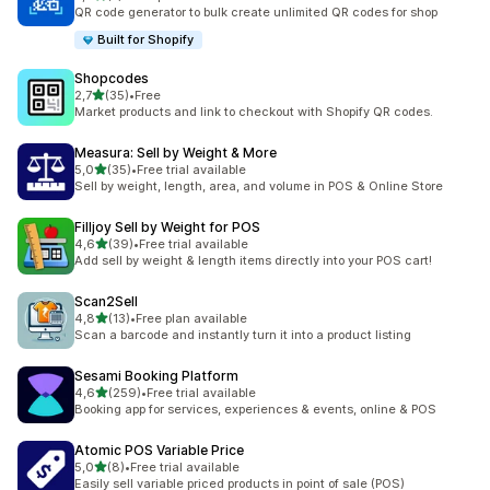
Totalt 7 omtaler
QR code generator to bulk create unlimited QR codes for shop
Built for Shopify
Shopcodes
av 5 stjerner
2,7
(35)
•
Free
Totalt 35 omtaler
Market products and link to checkout with Shopify QR codes.
Measura: Sell by Weight & More
av 5 stjerner
5,0
(35)
•
Free trial available
Totalt 35 omtaler
Sell by weight, length, area, and volume in POS & Online Store
Filljoy Sell by Weight for POS
av 5 stjerner
4,6
(39)
•
Free trial available
Totalt 39 omtaler
Add sell by weight & length items directly into your POS cart!
Scan2Sell
av 5 stjerner
4,8
(13)
•
Free plan available
Totalt 13 omtaler
Scan a barcode and instantly turn it into a product listing
Sesami Booking Platform
av 5 stjerner
4,6
(259)
•
Free trial available
Totalt 259 omtaler
Booking app for services, experiences & events, online & POS
Atomic POS Variable Price
av 5 stjerner
5,0
(8)
•
Free trial available
Totalt 8 omtaler
Easily sell variable priced products in point of sale (POS)