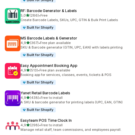
Built for Shopify
RF: Barcode Generator & Labels
av 5 stjerner
5,0
(286)
•
Free
Totalt 286 omtaler
Create Barcode Labels, SKUs, UPC, GTIN & Bulk Print Labels
Built for Shopify
MS Barcode Labels & Generator
av 5 stjerner
4,9
(367)
•
Free plan available
Totalt 367 omtaler
SKU & Barcode generator (GTIN, UPC, EAN) with labels printing
Built for Shopify
Easy Appointment Booking App
av 5 stjerner
4,9
(513)
•
Free plan available
Totalt 513 omtaler
Booking app for services, classes, events, tickets & POS
Built for Shopify
Yanet Retail Barcode Labels
av 5 stjerner
4,9
(438)
•
Free to install
Totalt 438 omtaler
A SKU & barcode generator for printing labels (UPC, EAN, GTIN)
Built for Shopify
Easyteam POS Time Clock In
av 5 stjerner
4,9
(298)
•
Free to install
Totalt 298 omtaler
Manage retail staff, team commissions, and employees payroll.