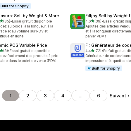
Built for Shopify
asura: Sell by Weight & More
Filljoy Sell by Weight 
étoile(s) sur 5
étoile(s) sur 5
(35)
•
Essai gratuit disponible
4,6
(39)
•
Essai gratuit di
avis au total
39 avis au total
dez au poids, à la longueur, à la
Ajoutez des articles vendu
face et au volume sur PDV et
et à la longueur directemen
tique en ligne
panier PDV !
omic POS Variable Price
F : Générateur de code
étoile(s) sur 5
étoile(s) sur 5
(8)
•
Essai gratuit disponible
4,4
(72)
•
Forfait gratuit d
vis au total
72 avis au total
dez facilement des produits à prix
Générateur de codes-barre
iable dans le point de vente (PDV)
impression d'étiquettes de
Built for Shopify
Suivant
1
2
3
4
…
6