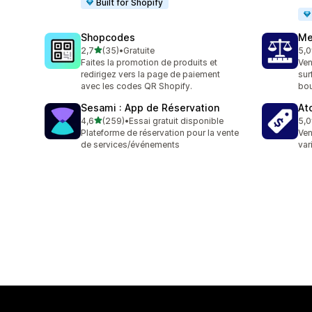
Built for Shopify
Shopcodes
Me
étoile(s) sur 5
2,7
(35)
•
Gratuite
5,0
35 avis au total
35 
Faites la promotion de produits et
Ven
redirigez vers la page de paiement
sur
avec les codes QR Shopify.
bou
Sesami : App de Réservation
At
étoile(s) sur 5
4,6
(259)
•
Essai gratuit disponible
5,0
259 avis au total
8 a
Plateforme de réservation pour la vente
Ven
de services/événements
var