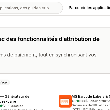
Parcourir les applicat
ec des fonctionnalités d'attribution de
ns de paiement, tout en synchronisant vos
ffacer
 — Générateur de
MS Barcode Labels & 
étoile(s) sur 5
des‑barre
4,9
(366)
•
Forfait gratuit
366 avis au total
Générateur de SKU et de c
étoile(s) sur 5
(286)
•
Gratuite
 avis au total
(GTIN, UPC, EAN) avec im