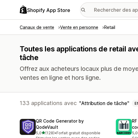
Shopify App Store
Canaux de vente
Vente en personne
Retail
Toutes les applications de retail av
tâche
Offrez aux acheteurs locaux plus de moye
ventes en ligne et hors ligne.
133 applications avec
Attribution de tâche
E
QR Code Generator by
RF
QodeVault
co
étoile(s) sur 5
5,0
(128)
•
Forfait gratuit disponible
5,0
128 avis au total
286