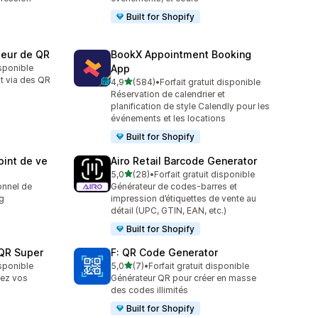
Built for Shopify
eur de QR
BookX Appointment Booking
isponible
App
ut via des QR
étoile(s) sur 5
4,9
(584)
•
Forfait gratuit disponible
584 avis au total
Réservation de calendrier et
planification de style Calendly pour les
événements et les locations
Built for Shopify
oint de ve
Airo Retail Barcode Generator
étoile(s) sur 5
5,0
(28)
•
Forfait gratuit disponible
28 avis au total
onnel de
Générateur de codes-barres et
g
impression d’étiquettes de vente au
détail (UPC, GTIN, EAN, etc.)
Built for Shopify
QR Super
F: QR Code Generator
étoile(s) sur 5
isponible
5,0
(7)
•
Forfait gratuit disponible
7 avis au total
tez vos
Générateur QR pour créer en masse
des codes illimités
Built for Shopify