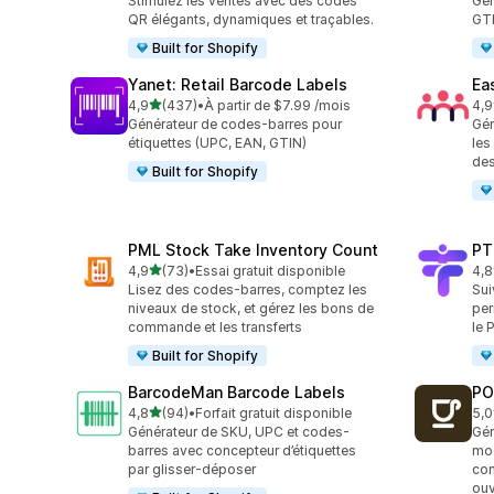
Stimulez les ventes avec des codes
Gén
QR élégants, dynamiques et traçables.
GTI
Built for Shopify
Yanet: Retail Barcode Labels
Ea
étoile(s) sur 5
4,9
(437)
•
À partir de $7.99 /mois
4,9
437 avis au total
298
Générateur de codes-barres pour
Gér
étiquettes (UPC, EAN, GTIN)
les
des
Built for Shopify
PML Stock Take Inventory Count
PT
étoile(s) sur 5
4,9
(73)
•
Essai gratuit disponible
4,8
73 avis au total
44 
Lisez des codes-barres, comptez les
Sui
niveaux de stock, et gérez les bons de
per
commande et les transferts
le 
Built for Shopify
BarcodeMan Barcode Labels
PO
étoile(s) sur 5
4,8
(94)
•
Forfait gratuit disponible
5,0
94 avis au total
19 
Générateur de SKU, UPC et codes-
Gér
barres avec concepteur d’étiquettes
mod
par glisser-déposer
co
ouv