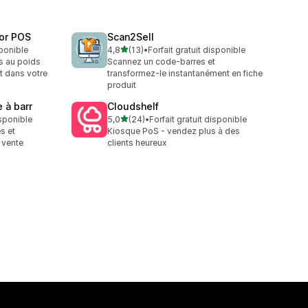
for POS
Scan2Sell
étoile(s) sur 5
sponible
4,8
(13)
•
Forfait gratuit disponible
13 avis au total
s au poids
Scannez un code-barres et
t dans votre
transformez-le instantanément en fiche
produit
 à barr
Cloudshelf
étoile(s) sur 5
isponible
5,0
(24)
•
Forfait gratuit disponible
24 avis au total
s et
Kiosque PoS - vendez plus à des
 vente
clients heureux