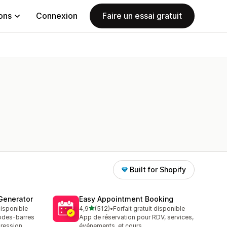
ions
Connexion
Faire un essai gratuit
Built for Shopify
Generator
Easy Appointment Booking
étoile(s) sur 5
 disponible
4,9
(512)
•
Forfait gratuit disponible
512 avis au total
odes-barres
App de réservation pour RDV, services,
pression
événements, et cours