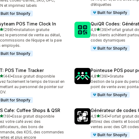
érez codes-barres, SKU, UPC,
d’étiquettes
N et imprimez labels
Built for Shopify
Built for Shopify
syteam POS Time Clock In
QuiQR Codes: Générat
étoile(s) sur 5
étoile(s) sur 5
(298)
•
Installation gratuite
4,9
(39)
•
Forfait gratuit d
 avis au total
39 avis au total
ez le personnel de vente au détail,
Vos clients achètent parto
 commissions de l’équipe et la paie
codes dynamiques
 employés.
Built for Shopify
Built for Shopify
T: POS Time Tracker
Pointeuse POS pour p
étoile(s) sur 5
étoile(s) sur 5
(44)
•
Essai gratuit disponible
4,8
(39)
•
Gratuite
avis au total
39 avis au total
vez facilement le temps de travail en
Gestion de la paie du pers
mettant au personnel de pointer sur
point de vente avec pointa
PDV.
Built for Shopify
Built for Shopify
S Cafe: Coffee Shops & QSR
Générateur de codes 
étoile(s) sur 5
étoile(s) sur 5
(19)
•
Essai gratuit disponible
4,5
(54)
•
Forfait gratuit d
avis au total
54 avis au total
ez votre café avec des
Attirez des clients et boos
ificateurs, des bons de
ventes avec des QR codes
mmande, des KDS, des commandes
Built for Shopify
ertes et plus encore