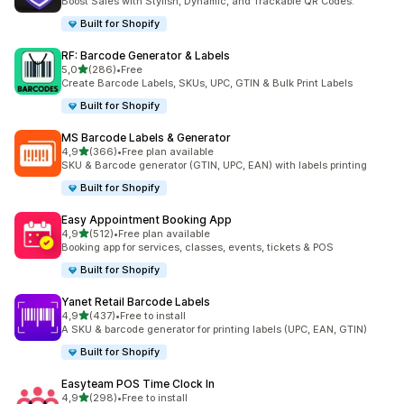
Boost Sales with Stylish, Dynamic, and Trackable QR Codes.
Built for Shopify
RF: Barcode Generator & Labels
z 5 hvězd
5,0
(286)
•
Free
Celkový počet recenzí: 286
Create Barcode Labels, SKUs, UPC, GTIN & Bulk Print Labels
Built for Shopify
MS Barcode Labels & Generator
z 5 hvězd
4,9
(366)
•
Free plan available
Celkový počet recenzí: 366
SKU & Barcode generator (GTIN, UPC, EAN) with labels printing
Built for Shopify
Easy Appointment Booking App
z 5 hvězd
4,9
(512)
•
Free plan available
Celkový počet recenzí: 512
Booking app for services, classes, events, tickets & POS
Built for Shopify
Yanet Retail Barcode Labels
z 5 hvězd
4,9
(437)
•
Free to install
Celkový počet recenzí: 437
A SKU & barcode generator for printing labels (UPC, EAN, GTIN)
Built for Shopify
Easyteam POS Time Clock In
z 5 hvězd
4,9
(298)
•
Free to install
Celkový počet recenzí: 298