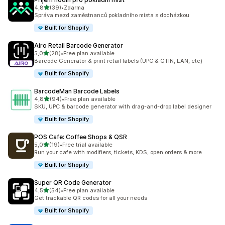
z 5 hvězd
4,8
(39)
•
Zdarma
Celkový počet recenzí: 39
Správa mezd zaměstnanců pokladního místa s docházkou
Built for Shopify
Airo Retail Barcode Generator
z 5 hvězd
5,0
(28)
•
Free plan available
Celkový počet recenzí: 28
Barcode Generator & print retail labels (UPC & GTIN, EAN, etc)
Built for Shopify
BarcodeMan Barcode Labels
z 5 hvězd
4,8
(94)
•
Free plan available
Celkový počet recenzí: 94
SKU, UPC & barcode generator with drag-and-drop label designer
Built for Shopify
POS Cafe: Coffee Shops & QSR
z 5 hvězd
5,0
(19)
•
Free trial available
Celkový počet recenzí: 19
Run your cafe with modifiers, tickets, KDS, open orders & more
Built for Shopify
Super QR Code Generator
z 5 hvězd
4,5
(54)
•
Free plan available
Celkový počet recenzí: 54
Get trackable QR codes for all your needs
Built for Shopify