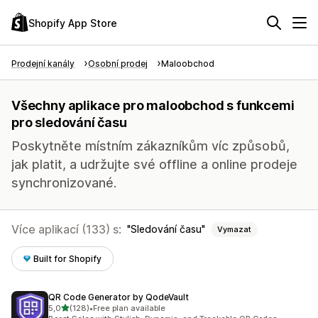
Shopify App Store
Prodejní kanály
Osobní prodej
Maloobchod
Všechny aplikace pro maloobchod s funkcemi
pro sledování času
Poskytněte místním zákazníkům víc způsobů,
jak platit, a udržujte své offline a online prodeje
synchronizované.
Více aplikací (133) s:
Sledování času
Vymazat
Built for Shopify
QR Code Generator by QodeVault
z 5 hvězd
5,0
(128)
•
Free plan available
Celkový počet recenzí: 128