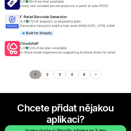
z 5 hvězd
5,0
(8)
•
Free trial available
Celkový počet recenzí: 8
Easily sell variable priced products in point of sale (POS)
F: Retail Barcode Generator
z 5 hvězd
4,4
(72)
•
K dispozici je bezplatný plán
Celkový počet recenzí: 72
Generátor čárových kódů a tisk retail štítků (UPC, GTIN, EAN)
Built for Shopify
Cloudshelf
z 5 hvězd
5,0
(24)
•
Free plan available
Celkový počet recenzí: 24
In-Store kiosk experiences supporting Endless Aisle for retail
1
2
3
4
6
Chcete přidat nějakou
aplikaci?
Vyzkoušejte si Shopify zdarma na 3 dny