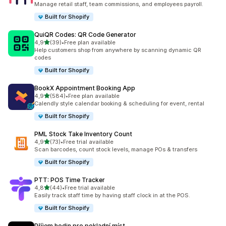
Manage retail staff, team commissions, and employees payroll.
Built for Shopify
QuiQR Codes: QR Code Generator
z 5 hvězd
4,9
(39)
•
Free plan available
Celkový počet recenzí: 39
Help customers shop from anywhere by scanning dynamic QR
codes
Built for Shopify
BookX Appointment Booking App
z 5 hvězd
4,9
(584)
•
Free plan available
Celkový počet recenzí: 584
Calendly style calendar booking & scheduling for event, rental
Built for Shopify
PML Stock Take Inventory Count
z 5 hvězd
4,9
(73)
•
Free trial available
Celkový počet recenzí: 73
Scan barcodes, count stock levels, manage POs & transfers
Built for Shopify
PTT: POS Time Tracker
z 5 hvězd
4,8
(44)
•
Free trial available
Celkový počet recenzí: 44
Easily track staff time by having staff clock in at the POS.
Built for Shopify
Příjem hodin pro pokladní míst