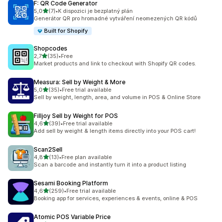
F: QR Code Generator
z 5 hvězd
5,0
(7)
•
K dispozici je bezplatný plán
Celkový počet recenzí: 7
Generátor QR pro hromadné vytváření neomezených QR kódů
Built for Shopify
Shopcodes
z 5 hvězd
2,7
(35)
•
Free
Celkový počet recenzí: 35
Market products and link to checkout with Shopify QR codes.
Measura: Sell by Weight & More
z 5 hvězd
5,0
(35)
•
Free trial available
Celkový počet recenzí: 35
Sell by weight, length, area, and volume in POS & Online Store
Filljoy Sell by Weight for POS
z 5 hvězd
4,6
(39)
•
Free trial available
Celkový počet recenzí: 39
Add sell by weight & length items directly into your POS cart!
Scan2Sell
z 5 hvězd
4,8
(13)
•
Free plan available
Celkový počet recenzí: 13
Scan a barcode and instantly turn it into a product listing
Sesami Booking Platform
z 5 hvězd
4,6
(259)
•
Free trial available
Celkový počet recenzí: 259
Booking app for services, experiences & events, online & POS
Atomic POS Variable Price