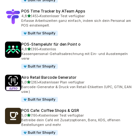
Built for Shopify
POS Time Tracker by ATeam Apps
von 5 Sternen
4,8
(45)
•
Kostenloser Test verfügbar
45 Rezensionen insgesamt
Erfasse Arbeitszeiten ganz einfach, indem sich dein Personal am
POS einstempelt.
Built for Shopify
POS‑Stempeluhr für den Point o
von 5 Sternen
4,8
(39)
•
Kostenlos
39 Rezensionen insgesamt
Kassenpersonal-Gehaltsabrechnung mit Ein- und Ausstempeln
verw
Built for Shopify
Airo Retail Barcode Generator
von 5 Sternen
5,0
(28)
•
Kostenloser Plan verfügbar
28 Rezensionen insgesamt
Barcode-Generator & Druck von Retail-Etiketten (UPC, GTIN, EAN
usw.)
Built for Shopify
POS Cafe: Coffee Shops & QSR
von 5 Sternen
5,0
(19)
•
Kostenloser Test verfügbar
19 Rezensionen insgesamt
Betreibe dein Café mit Zusatzoptionen, Bons, KDS, offenen
Bestellungen und mehr.
Built for Shopify