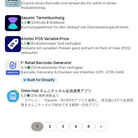
13 Rezensionen insgesamt
Scanne einen Barcode und verwandle ihn sofort in einen
Produkteintrag
Sesami: Terminbuchung
von 5 Sternen
4,6
(259)
•
Ab $19/Monat
259 Rezensionen insgesamt
Buchungsplattform für den Verkauf von Dienstleistungen/Events
Atomic POS Variable Price
von 5 Sternen
5,0
(8)
•
Kostenloser Test verfügbar
8 Rezensionen insgesamt
Produkte mit variablen Preisen ganz einfach im Point of Sale (POS)
verkaufen
F: Retail Barcode‑Generator
von 5 Sternen
4,4
(72)
•
Kostenloser Plan verfügbar
72 Rezensionen insgesamt
Barcode-Generator & Drucken von Etiketten (UPC, GTIN, EAN)
Built for Shopify
Omni Hub オムニチャネル会員連携アプリ
von 5 Sternen
5,0
(29)
•
無料体験あり
29 Rezensionen insgesamt
「スマレジ」「Square」等のPOSアプリと連携し、実店舗とECで会員情
報をオムニチャネルで統合できる顧客一元化アプリ
1
2
3
4
6