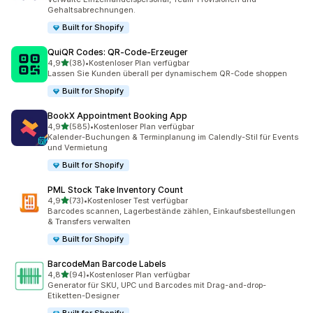
Gehaltsabrechnungen.
Built for Shopify
QuiQR Codes: QR‑Code‑Erzeuger
von 5 Sternen
4,9
(38)
•
Kostenloser Plan verfügbar
38 Rezensionen insgesamt
Lassen Sie Kunden überall per dynamischem QR-Code shoppen
Built for Shopify
BookX Appointment Booking App
von 5 Sternen
4,9
(585)
•
Kostenloser Plan verfügbar
585 Rezensionen insgesamt
Kalender-Buchungen & Terminplanung im Calendly-Stil für Events
und Vermietung
Built for Shopify
PML Stock Take Inventory Count
von 5 Sternen
4,9
(73)
•
Kostenloser Test verfügbar
73 Rezensionen insgesamt
Barcodes scannen, Lagerbestände zählen, Einkaufsbestellungen
& Transfers verwalten
Built for Shopify
BarcodeMan Barcode Labels
von 5 Sternen
4,8
(94)
•
Kostenloser Plan verfügbar
94 Rezensionen insgesamt
Generator für SKU, UPC und Barcodes mit Drag-and-drop-
Etiketten-Designer