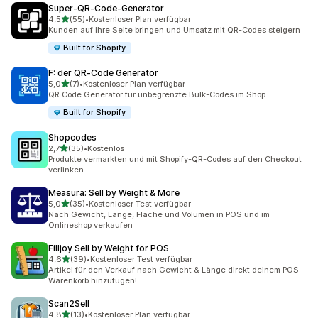
Super‑QR‑Code‑Generator
von 5 Sternen
4,5
(55)
•
Kostenloser Plan verfügbar
55 Rezensionen insgesamt
Kunden auf Ihre Seite bringen und Umsatz mit QR-Codes steigern
Built for Shopify
F: der QR‑Code Generator
von 5 Sternen
5,0
(7)
•
Kostenloser Plan verfügbar
7 Rezensionen insgesamt
QR Code Generator für unbegrenzte Bulk-Codes im Shop
Built for Shopify
Shopcodes
von 5 Sternen
2,7
(35)
•
Kostenlos
35 Rezensionen insgesamt
Produkte vermarkten und mit Shopify-QR-Codes auf den Checkout
verlinken.
Measura: Sell by Weight & More
von 5 Sternen
5,0
(35)
•
Kostenloser Test verfügbar
35 Rezensionen insgesamt
Nach Gewicht, Länge, Fläche und Volumen in POS und im
Onlineshop verkaufen
Filljoy Sell by Weight for POS
von 5 Sternen
4,6
(39)
•
Kostenloser Test verfügbar
39 Rezensionen insgesamt
Artikel für den Verkauf nach Gewicht & Länge direkt deinem POS-
Warenkorb hinzufügen!
Scan2Sell
von 5 Sternen
4,8
(13)
•
Kostenloser Plan verfügbar