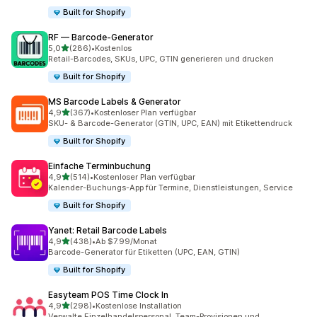
Built for Shopify
RF — Barcode‑Generator
von 5 Sternen
5,0
(286)
•
Kostenlos
286 Rezensionen insgesamt
Retail-Barcodes, SKUs, UPC, GTIN generieren und drucken
Built for Shopify
MS Barcode Labels & Generator
von 5 Sternen
4,9
(367)
•
Kostenloser Plan verfügbar
367 Rezensionen insgesamt
SKU- & Barcode-Generator (GTIN, UPC, EAN) mit Etikettendruck
Built for Shopify
Einfache Terminbuchung
von 5 Sternen
4,9
(514)
•
Kostenloser Plan verfügbar
514 Rezensionen insgesamt
Kalender-Buchungs-App für Termine, Dienstleistungen, Service
Built for Shopify
Yanet: Retail Barcode Labels
von 5 Sternen
4,9
(438)
•
Ab $7.99/Monat
438 Rezensionen insgesamt
Barcode-Generator für Etiketten (UPC, EAN, GTIN)
Built for Shopify
Easyteam POS Time Clock In
von 5 Sternen
4,9
(298)
•
Kostenlose Installation
298 Rezensionen insgesamt
Verwalte Einzelhandelspersonal, Team-Provisionen und