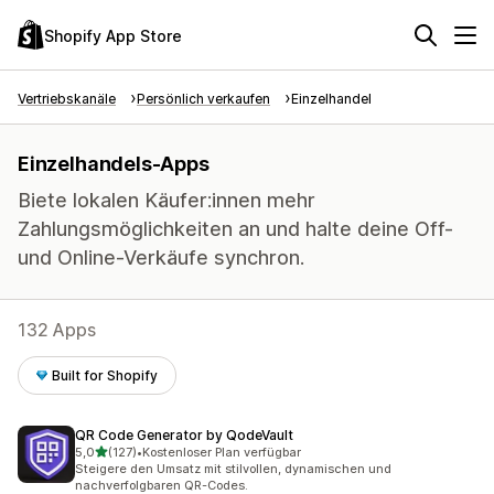
Shopify App Store
Vertriebskanäle
Persönlich verkaufen
Einzelhandel
Einzelhandels-Apps
Biete lokalen Käufer:innen mehr
Zahlungsmöglichkeiten an und halte deine Off-
und Online-Verkäufe synchron.
132 Apps
Built for Shopify
QR Code Generator by QodeVault
von 5 Sternen
5,0
(127)
•
Kostenloser Plan verfügbar
127 Rezensionen insgesamt
Steigere den Umsatz mit stilvollen, dynamischen und
nachverfolgbaren QR-Codes.