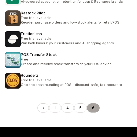
AI-powered subscription retention for Loop & Recharge brands.
Restock Pilot
Free trial available
Reorder, purchase orders and low-stock alerts for retail/POS.
Frictionless
Free trial available
Win both buyers: your customers and AI shopping agents.
POS Transfer Stock
Free
Create and receive stock transfers on your POS device
Rounderz
Free trial available
One-tap cash rounding at POS - discount-safe, tax-accurate
1
4
5
6