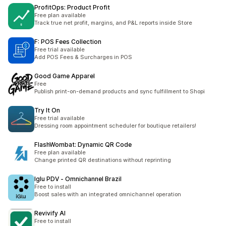
ProfitOps: Product Profit
Free plan available
Track true net profit, margins, and P&L reports inside Store
F: POS Fees Collection
Free trial available
Add POS Fees & Surcharges in POS
Good Game Apparel
Free
Publish print-on-demand products and sync fulfillment to Shopi
Try It On
Free trial available
Dressing room appointment scheduler for boutique retailers!
FlashWombat: Dynamic QR Code
Free plan available
Change printed QR destinations without reprinting
Iglu PDV ‑ Omnichannel Brazil
Free to install
Boost sales with an integrated omnichannel operation
Revivify AI
Free to install