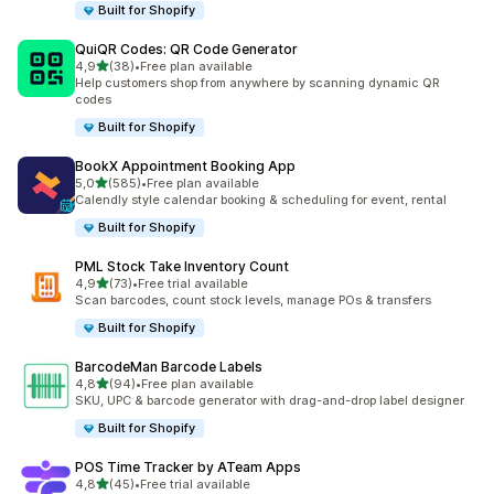
Built for Shopify
QuiQR Codes: QR Code Generator
5 yıldız üzerinden
4,9
(38)
•
Free plan available
toplam 38 değerlendirme
Help customers shop from anywhere by scanning dynamic QR
codes
Built for Shopify
BookX Appointment Booking App
5 yıldız üzerinden
5,0
(585)
•
Free plan available
toplam 585 değerlendirme
Calendly style calendar booking & scheduling for event, rental
Built for Shopify
PML Stock Take Inventory Count
5 yıldız üzerinden
4,9
(73)
•
Free trial available
toplam 73 değerlendirme
Scan barcodes, count stock levels, manage POs & transfers
Built for Shopify
BarcodeMan Barcode Labels
5 yıldız üzerinden
4,8
(94)
•
Free plan available
toplam 94 değerlendirme
SKU, UPC & barcode generator with drag-and-drop label designer
Built for Shopify
POS Time Tracker by ATeam Apps
5 yıldız üzerinden
4,8
(45)
•
Free trial available
toplam 45 değerlendirme