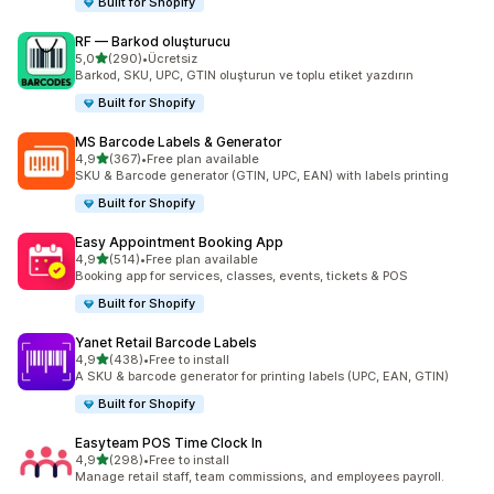
Built for Shopify
RF — Barkod oluşturucu
5 yıldız üzerinden
5,0
(290)
•
Ücretsiz
toplam 290 değerlendirme
Barkod, SKU, UPC, GTIN oluşturun ve toplu etiket yazdırın
Built for Shopify
MS Barcode Labels & Generator
5 yıldız üzerinden
4,9
(367)
•
Free plan available
toplam 367 değerlendirme
SKU & Barcode generator (GTIN, UPC, EAN) with labels printing
Built for Shopify
Easy Appointment Booking App
5 yıldız üzerinden
4,9
(514)
•
Free plan available
toplam 514 değerlendirme
Booking app for services, classes, events, tickets & POS
Built for Shopify
Yanet Retail Barcode Labels
5 yıldız üzerinden
4,9
(438)
•
Free to install
toplam 438 değerlendirme
A SKU & barcode generator for printing labels (UPC, EAN, GTIN)
Built for Shopify
Easyteam POS Time Clock In
5 yıldız üzerinden
4,9
(298)
•
Free to install
toplam 298 değerlendirme
Manage retail staff, team commissions, and employees payroll.