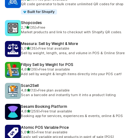
toplam 7 değerlendirme
QR code generator to bulk create unlimited QR codes for shop
Built for Shopify
Shopcodes
5 yıldız üzerinden
2,7
(35)
•
Free
toplam 35 değerlendirme
Market products and link to checkout with Shopify QR codes.
Measura: Sell by Weight & More
5 yıldız üzerinden
5,0
(35)
•
Free trial available
toplam 35 değerlendirme
Sell by weight, length, area, and volume in POS & Online Store
Filljoy Sell by Weight for POS
5 yıldız üzerinden
4,6
(39)
•
Free trial available
toplam 39 değerlendirme
Add sell by weight & length items directly into your POS cart!
Scan2Sell
5 yıldız üzerinden
4,8
(13)
•
Free plan available
toplam 13 değerlendirme
Scan a barcode and instantly turn it into a product listing
Sesami Booking Platform
5 yıldız üzerinden
4,6
(259)
•
Free trial available
toplam 259 değerlendirme
Booking app for services, experiences & events, online & POS
Atomic POS Variable Price
5 yıldız üzerinden
5,0
(8)
•
Free trial available
toplam 8 değerlendirme
Easily sell variable priced products in point of sale (POS)