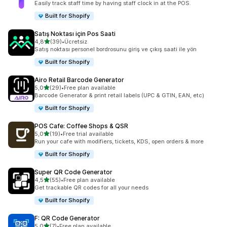
Easily track staff time by having staff clock in at the POS.
Built for Shopify
Satış Noktası için Pos Saati
5 yıldız üzerinden
4,8
(39)
•
Ücretsiz
toplam 39 değerlendirme
Satış noktası personel bordrosunu giriş ve çıkış saati ile yön
Built for Shopify
Airo Retail Barcode Generator
5 yıldız üzerinden
5,0
(29)
•
Free plan available
toplam 29 değerlendirme
Barcode Generator & print retail labels (UPC & GTIN, EAN, etc)
Built for Shopify
POS Cafe: Coffee Shops & QSR
5 yıldız üzerinden
5,0
(19)
•
Free trial available
toplam 19 değerlendirme
Run your cafe with modifiers, tickets, KDS, open orders & more
Built for Shopify
Super QR Code Generator
5 yıldız üzerinden
4,5
(55)
•
Free plan available
toplam 55 değerlendirme
Get trackable QR codes for all your needs
Built for Shopify
F: QR Code Generator
5 yıldız üzerinden
5,0
(7)
•
Free plan available