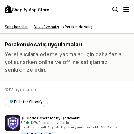
Shopify App Store
Satış kanalları
Yüz yüze satış
Perakende satış
Perakende satış uygulamaları
Yerel alıcılara ödeme yapmaları için daha fazla
yol sunarken online ve offline satışlarınızı
senkronize edin.
132 uygulama
Built for Shopify
QR Code Generator by QodeVault
5 yıldız üzerinden
5,0
(127)
•
Free plan available
toplam 127 değerlendirme
Boost Sales with Stylish, Dynamic, and Trackable QR Codes.