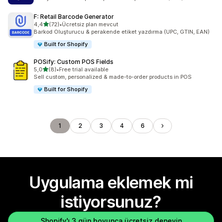
F: Retail Barcode Generator
5 yıldız üzerinden
4,4
(72)
•
Ücretsiz plan mevcut
toplam 72 değerlendirme
Barkod Oluşturucu & perakende etiket yazdırma (UPC, GTIN, EAN)
Built for Shopify
POSify: Custom POS Fields
5 yıldız üzerinden
5,0
(8)
•
Free trial available
toplam 8 değerlendirme
Sell custom, personalized & made-to-order products in POS
Built for Shopify
1
2
3
4
6
Uygulama eklemek mi
istiyorsunuz?
Shopify'ı 3 gün boyunca ücretsiz deneyin