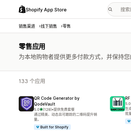
Shopify App Store
销售渠道
线下销售
零售
零售应用
为本地购物者提供更多付款方式，并保持您
133 个应用
QR Code Generator by
R
QodeVault
5.0
总共
生成
星（满分 5 星）
5.0
(128)
•
提供免费套餐
总共 128 条评论
批
通过精美、动态且可跟踪的二维码提升销
量。
Built for Shopify