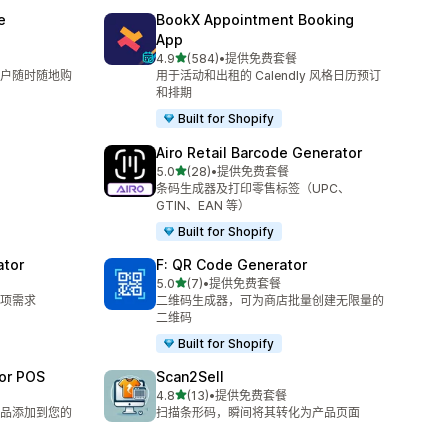
e
BookX Appointment Booking
App
星（满分 5 星）
4.9
(584)
•
提供免费套餐
总共 584 条评论
户随时随地购
用于活动和出租的 Calendly 风格日历预订
和排期
Built for Shopify
Airo Retail Barcode Generator
星（满分 5 星）
5.0
(28)
•
提供免费套餐
总共 28 条评论
条码生成器及打印零售标签（UPC、
GTIN、EAN 等）
Built for Shopify
ator
F: QR Code Generator
星（满分 5 星）
5.0
(7)
•
提供免费套餐
总共 7 条评论
项需求
二维码生成器，可为商店批量创建无限量的
二维码
Built for Shopify
for POS
Scan2Sell
星（满分 5 星）
4.8
(13)
•
提供免费套餐
总共 13 条评论
品添加到您的
扫描条形码，瞬间将其转化为产品页面