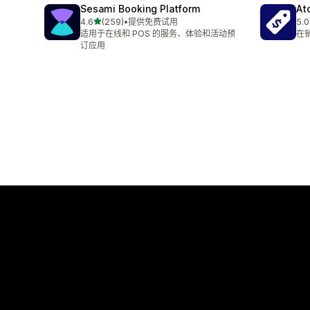
Sesami Booking Platform
At
星（满分 5 星）
4.6
(259)
•
提供免费试用
5.0
总共 259 条评论
总共
适用于在线和 POS 的服务、体验和活动预
在销
订应用