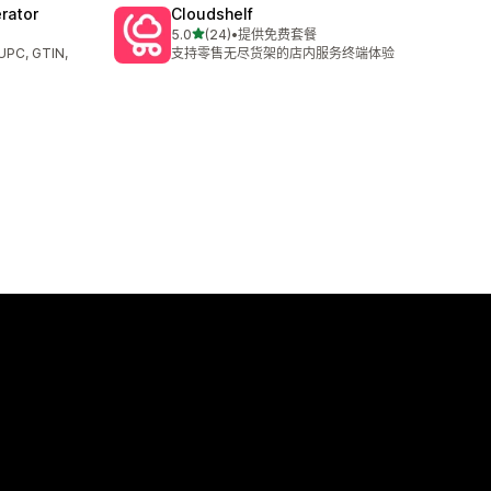
rator
Cloudshelf
星（满分 5 星）
5.0
(24)
•
提供免费套餐
总共 24 条评论
C, GTIN,
支持零售无尽货架的店内服务终端体验