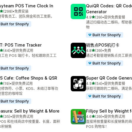
syteam POS Time Clock In
QuiQR Codes: QR Cod
星（满分 5 星）
(298)
•
免费安装
Generator
 298 条评论
理零售员工、团队佣金和员工发薪。
星（满分 5 星）
4.9
(39)
•
提供免费套餐
总共 39 条评论
通过扫描动态二维码，帮助客
Built for Shopify
物
Built for Shopify
T: POS Time Tracker
销售点POS机打卡
星（满分 5 星）
星（满分 5 星）
(44)
•
提供免费试用
4.8
(39)
•
免费
 44 条评论
总共 39 条评论
员工在 POS 端打卡，轻松跟踪员工工
通过考勤管理销售点员工薪资
。
Built for Shopify
Built for Shopify
S Cafe: Coffee Shops & QSR
Super QR Code Gener
星（满分 5 星）
星（满分 5 星）
(19)
•
提供免费试用
4.5
(54)
•
提供免费套餐
 19 条评论
总共 54 条评论
助修饰符、小票、KDS、未结订单等功
获取可跟踪的二维码，满足各
经营您的咖啡馆
Built for Shopify
Built for Shopify
asura: Sell by Weight & More
Filljoy Sell by Weight 
星（满分 5 星）
星（满分 5 星）
(35)
•
提供免费试用
4.6
(39)
•
提供免费试用
 35 条评论
总共 39 条评论
 POS 和在线商店中按重量、长度、面积
直接将按重量和长度销售的商
体积销售
POS 购物车！