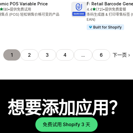
omic POS Variable Price
F: Retail Barcode Gene
星（满分 5 星）
星（满分 5 星）
(8)
•
提供免费试用
4.4
(72)
•
提供免费套餐
 8 条评论
总共 72 条评论
售点 (POS) 轻松销售价格可变的产品
条码生成器 & 打印零售标签 (UP
EAN)
Built for Shopify
下一页
1
2
3
4
…
6
想要添加应用？
免费试用 Shopify 3 天