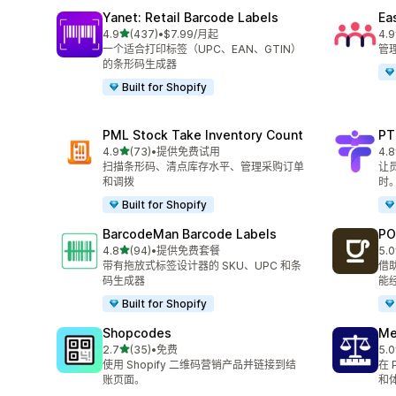
Yanet: Retail Barcode Labels
Ea
星（满分 5 星）
4.9
(437)
•
$7.99/月起
4.9
总共 437 条评论
总共
一个适合打印标签（UPC、EAN、GTIN）
管
的条形码生成器
Built for Shopify
PML Stock Take Inventory Count
PT
星（满分 5 星）
4.9
(73)
•
提供免费试用
4.8
总共 73 条评论
总共
扫描条形码、清点库存水平、管理采购订单
让
和调拨
时
Built for Shopify
BarcodeMan Barcode Labels
PO
星（满分 5 星）
4.8
(94)
•
提供免费套餐
5.0
总共 94 条评论
总共
带有拖放式标签设计器的 SKU、UPC 和条
借
码生成器
能
Built for Shopify
Shopcodes
Me
星（满分 5 星）
2.7
(35)
•
免费
5.0
总共 35 条评论
总共
使用 Shopify 二维码营销产品并链接到结
在
账页面。
和