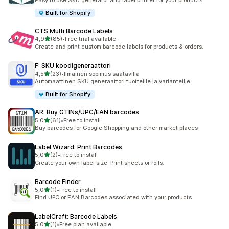
Easy to use SKU generator and label printer for your products
Built for Shopify
CTS Multi Barcode Labels
/ 5 tähteä
4,9
(85)
•
Free trial available
85 arvostelua yhteensä
Create and print custom barcode labels for products & orders.
F: SKU koodigeneraattori
/ 5 tähteä
4,5
(23)
•
Ilmainen sopimus saatavilla
23 arvostelua yhteensä
Automaattinen SKU generaattori tuotteille ja varianteille
Built for Shopify
AR: Buy GTINs/UPC/EAN barcodes
/ 5 tähteä
5,0
(61)
•
Free to install
61 arvostelua yhteensä
Buy barcodes for Google Shopping and other market places
Label Wizard: Print Barcodes
/ 5 tähteä
5,0
(2)
•
Free to install
2 arvostelua yhteensä
Create your own label size. Print sheets or rolls.
Barcode Finder
/ 5 tähteä
5,0
(1)
•
Free to install
1 arvostelua yhteensä
Find UPC or EAN Barcodes associated with your products
LabelCraft: Barcode Labels
/ 5 tähteä
5,0
(1)
•
Free plan available
1 arvostelua yhteensä