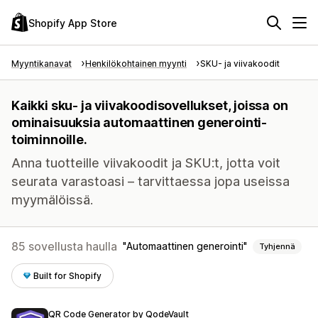
Shopify App Store
Myyntikanavat
Henkilökohtainen myynti
SKU- ja viivakoodit
Kaikki sku- ja viivakoodisovellukset, joissa on
ominaisuuksia automaattinen generointi-
toiminnoille.
Anna tuotteille viivakoodit ja SKU:t, jotta voit
seurata varastoasi – tarvittaessa jopa useissa
myymälöissä.
85 sovellusta haulla
Automaattinen generointi
Tyhjennä
Built for Shopify
QR Code Generator by QodeVault