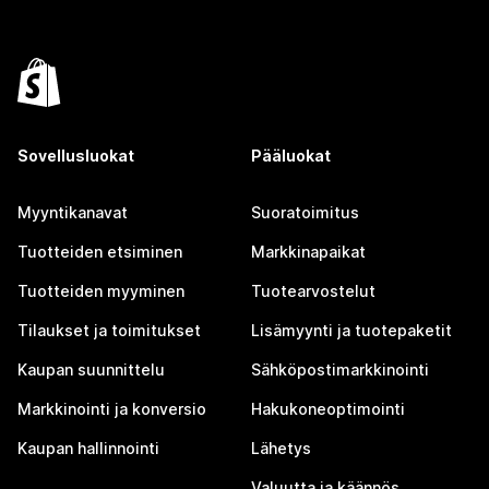
Sovellusluokat
Pääluokat
Myyntikanavat
Suoratoimitus
Tuotteiden etsiminen
Markkinapaikat
Tuotteiden myyminen
Tuotearvostelut
Tilaukset ja toimitukset
Lisämyynti ja tuotepaketit
Kaupan suunnittelu
Sähköpostimarkkinointi
Markkinointi ja konversio
Hakukoneoptimointi
Kaupan hallinnointi
Lähetys
Valuutta ja käännös