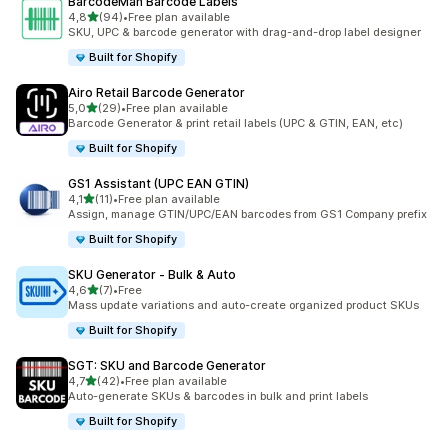
BarcodeMan Barcode Labels
/ 5 tähteä
4,8
(94)
•
Free plan available
94 arvostelua yhteensä
SKU, UPC & barcode generator with drag-and-drop label designer
Built for Shopify
Airo Retail Barcode Generator
/ 5 tähteä
5,0
(29)
•
Free plan available
29 arvostelua yhteensä
Barcode Generator & print retail labels (UPC & GTIN, EAN, etc)
Built for Shopify
GS1 Assistant (UPC EAN GTIN)
/ 5 tähteä
4,1
(11)
•
Free plan available
11 arvostelua yhteensä
Assign, manage GTIN/UPC/EAN barcodes from GS1 Company prefix
Built for Shopify
SKU Generator ‑ Bulk & Auto
/ 5 tähteä
4,6
(7)
•
Free
7 arvostelua yhteensä
Mass update variations and auto-create organized product SKUs
Built for Shopify
SGT: SKU and Barcode Generator
/ 5 tähteä
4,7
(42)
•
Free plan available
42 arvostelua yhteensä
Auto-generate SKUs & barcodes in bulk and print labels
Built for Shopify