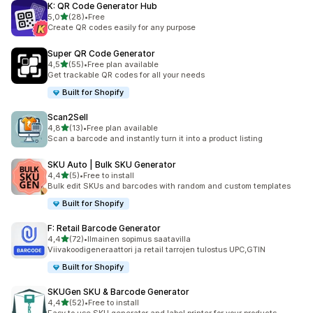
K: QR Code Generator Hub
/ 5 tähteä
5,0
(28)
•
Free
28 arvostelua yhteensä
Create QR codes easily for any purpose
Super QR Code Generator
/ 5 tähteä
4,5
(55)
•
Free plan available
55 arvostelua yhteensä
Get trackable QR codes for all your needs
Built for Shopify
Scan2Sell
/ 5 tähteä
4,8
(13)
•
Free plan available
13 arvostelua yhteensä
Scan a barcode and instantly turn it into a product listing
SKU Auto | Bulk SKU Generator
/ 5 tähteä
4,4
(5)
•
Free to install
5 arvostelua yhteensä
Bulk edit SKUs and barcodes with random and custom templates
Built for Shopify
F: Retail Barcode Generator
/ 5 tähteä
4,4
(72)
•
Ilmainen sopimus saatavilla
72 arvostelua yhteensä
Viivakoodigeneraattori ja retail tarrojen tulostus UPC,GTIN
Built for Shopify
SKUGen SKU & Barcode Generator
/ 5 tähteä
4,4
(52)
•
Free to install
52 arvostelua yhteensä