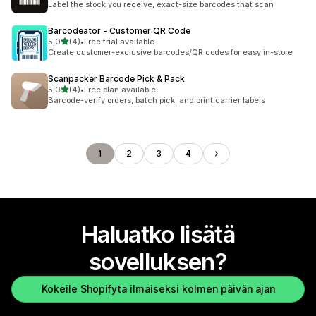
Label the stock you receive, exact-size barcodes that scan
Barcodeator ‑ Customer QR Code
/ 5 tähteä
5,0
(4)
•
Free trial available
4 arvostelua yhteensä
Create customer-exclusive barcodes/QR codes for easy in-store
Scanpacker Barcode Pick & Pack
/ 5 tähteä
5,0
(4)
•
Free plan available
4 arvostelua yhteensä
Barcode-verify orders, batch pick, and print carrier labels
1
2
3
4
Haluatko lisätä
sovelluksen?
Kokeile Shopifyta ilmaiseksi kolmen päivän ajan