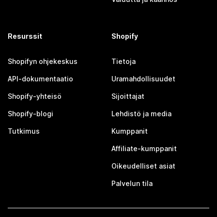
Resurssit
Shopify
Shopifyn ohjekeskus
Tietoja
API-dokumentaatio
Uramahdollisuudet
Shopify-yhteisö
Sijoittajat
Shopify-blogi
Lehdistö ja media
Tutkimus
Kumppanit
Affiliate-kumppanit
Oikeudelliset asiat
Palvelun tila