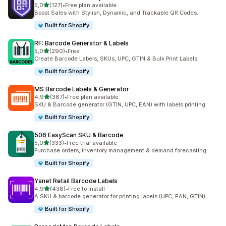
/ 5 tähteä
5,0
(127)
•
Free plan available
127 arvostelua yhteensä
Boost Sales with Stylish, Dynamic, and Trackable QR Codes.
Built for Shopify
RF: Barcode Generator & Labels
/ 5 tähteä
5,0
(290)
•
Free
290 arvostelua yhteensä
Create Barcode Labels, SKUs, UPC, GTIN & Bulk Print Labels
Built for Shopify
MS Barcode Labels & Generator
/ 5 tähteä
4,9
(367)
•
Free plan available
367 arvostelua yhteensä
SKU & Barcode generator (GTIN, UPC, EAN) with labels printing
Built for Shopify
506 EasyScan SKU & Barcode
/ 5 tähteä
5,0
(333)
•
Free trial available
333 arvostelua yhteensä
Purchase orders, inventory management & demand forecasting
Built for Shopify
Yanet Retail Barcode Labels
/ 5 tähteä
4,9
(438)
•
Free to install
438 arvostelua yhteensä
A SKU & barcode generator for printing labels (UPC, EAN, GTIN)
Built for Shopify