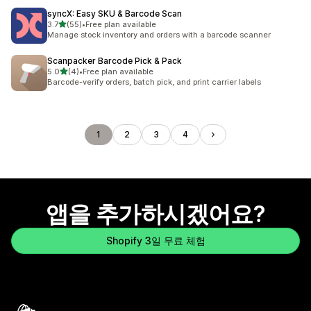
syncX: Easy SKU & Barcode Scan
별 5개 중
3.7
(55)
•
Free plan available
총 리뷰 55개
Manage stock inventory and orders with a barcode scanner
Scanpacker Barcode Pick & Pack
별 5개 중
5.0
(4)
•
Free plan available
총 리뷰 4개
Barcode-verify orders, batch pick, and print carrier labels
1
2
3
4
앱을 추가하시겠어요?
Shopify 3일 무료 체험