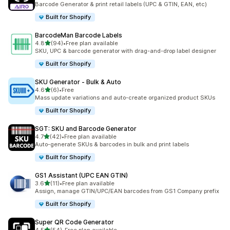
Barcode Generator & print retail labels (UPC & GTIN, EAN, etc)
Built for Shopify
BarcodeMan Barcode Labels
별 5개 중
4.8
(94)
•
Free plan available
총 리뷰 94개
SKU, UPC & barcode generator with drag-and-drop label designer
Built for Shopify
SKU Generator ‑ Bulk & Auto
별 5개 중
4.6
(6)
•
Free
총 리뷰 6개
Mass update variations and auto-create organized product SKUs
Built for Shopify
SGT: SKU and Barcode Generator
별 5개 중
4.7
(42)
•
Free plan available
총 리뷰 42개
Auto-generate SKUs & barcodes in bulk and print labels
Built for Shopify
GS1 Assistant (UPC EAN GTIN)
별 5개 중
3.6
(11)
•
Free plan available
총 리뷰 11개
Assign, manage GTIN/UPC/EAN barcodes from GS1 Company prefix
Built for Shopify
Super QR Code Generator
별 5개 중