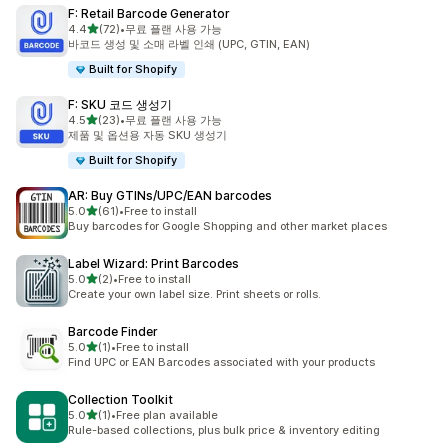
F: Retail Barcode Generator
별 5개 중
4.4
(72)
•
무료 플랜 사용 가능
총 리뷰 72개
바코드 생성 및 소매 라벨 인쇄 (UPC, GTIN, EAN)
Built for Shopify
F: SKU 코드 생성기
별 5개 중
4.5
(23)
•
무료 플랜 사용 가능
총 리뷰 23개
제품 및 옵션용 자동 SKU 생성기
Built for Shopify
AR: Buy GTINs/UPC/EAN barcodes
별 5개 중
5.0
(61)
•
Free to install
총 리뷰 61개
Buy barcodes for Google Shopping and other market places
Label Wizard: Print Barcodes
별 5개 중
5.0
(2)
•
Free to install
총 리뷰 2개
Create your own label size. Print sheets or rolls.
Barcode Finder
별 5개 중
5.0
(1)
•
Free to install
총 리뷰 1개
Find UPC or EAN Barcodes associated with your products
Collection Toolkit
별 5개 중
5.0
(1)
•
Free plan available
총 리뷰 1개
Rule-based collections, plus bulk price & inventory editing