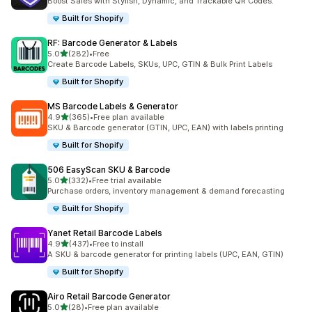
Boost Sales with Stylish, Dynamic, and Trackable QR Codes.
Built for Shopify
RF: Barcode Generator & Labels
별 5개 중
5.0
(282)
•
Free
총 리뷰 282개
Create Barcode Labels, SKUs, UPC, GTIN & Bulk Print Labels
Built for Shopify
MS Barcode Labels & Generator
별 5개 중
4.9
(365)
•
Free plan available
총 리뷰 365개
SKU & Barcode generator (GTIN, UPC, EAN) with labels printing
Built for Shopify
506 EasyScan SKU & Barcode
별 5개 중
5.0
(332)
•
Free trial available
총 리뷰 332개
Purchase orders, inventory management & demand forecasting
Built for Shopify
Yanet Retail Barcode Labels
별 5개 중
4.9
(437)
•
Free to install
총 리뷰 437개
A SKU & barcode generator for printing labels (UPC, EAN, GTIN)
Built for Shopify
Airo Retail Barcode Generator
별 5개 중
5.0
(28)
•
Free plan available
총 리뷰 28개