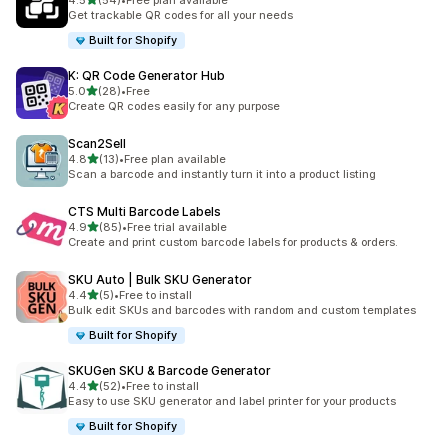
4.5
(54)
•
Free plan available
총 리뷰 54개
Get trackable QR codes for all your needs
Built for Shopify
K: QR Code Generator Hub
별 5개 중
5.0
(28)
•
Free
총 리뷰 28개
Create QR codes easily for any purpose
Scan2Sell
별 5개 중
4.8
(13)
•
Free plan available
총 리뷰 13개
Scan a barcode and instantly turn it into a product listing
CTS Multi Barcode Labels
별 5개 중
4.9
(85)
•
Free trial available
총 리뷰 85개
Create and print custom barcode labels for products & orders.
SKU Auto | Bulk SKU Generator
별 5개 중
4.4
(5)
•
Free to install
총 리뷰 5개
Bulk edit SKUs and barcodes with random and custom templates
Built for Shopify
SKUGen SKU & Barcode Generator
별 5개 중
4.4
(52)
•
Free to install
총 리뷰 52개
Easy to use SKU generator and label printer for your products
Built for Shopify