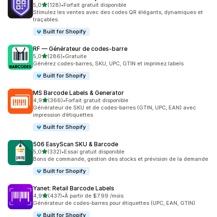
étoile(s) sur 5
5,0
(128)
•
Forfait gratuit disponible
128 avis au total
Stimulez les ventes avec des codes QR élégants, dynamiques et
traçables.
Built for Shopify
RF — Générateur de codes‑barre
étoile(s) sur 5
5,0
(286)
•
Gratuite
286 avis au total
Générez codes-barres, SKU, UPC, GTIN et imprimez labels
Built for Shopify
MS Barcode Labels & Generator
étoile(s) sur 5
4,9
(366)
•
Forfait gratuit disponible
366 avis au total
Générateur de SKU et de codes-barres (GTIN, UPC, EAN) avec
impression d’étiquettes
Built for Shopify
506 EasyScan SKU & Barcode
étoile(s) sur 5
5,0
(332)
•
Essai gratuit disponible
332 avis au total
Bons de commande, gestion des stocks et prévision de la demande
Built for Shopify
Yanet: Retail Barcode Labels
étoile(s) sur 5
4,9
(437)
•
À partir de $7.99 /mois
437 avis au total
Générateur de codes-barres pour étiquettes (UPC, EAN, GTIN)
Built for Shopify