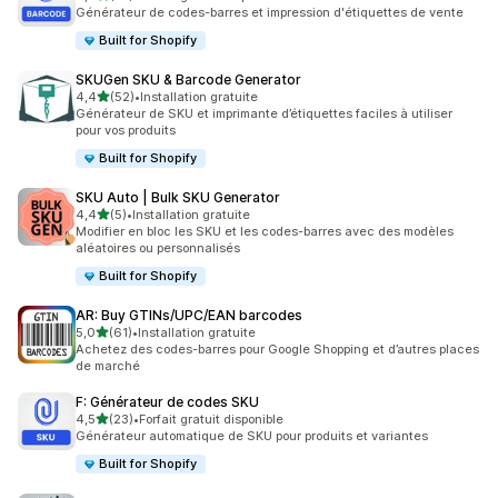
72 avis au total
Générateur de codes-barres et impression d'étiquettes de vente
Built for Shopify
SKUGen SKU & Barcode Generator
étoile(s) sur 5
4,4
(52)
•
Installation gratuite
52 avis au total
Générateur de SKU et imprimante d’étiquettes faciles à utiliser
pour vos produits
Built for Shopify
SKU Auto | Bulk SKU Generator
étoile(s) sur 5
4,4
(5)
•
Installation gratuite
5 avis au total
Modifier en bloc les SKU et les codes-barres avec des modèles
aléatoires ou personnalisés
Built for Shopify
AR: Buy GTINs/UPC/EAN barcodes
étoile(s) sur 5
5,0
(61)
•
Installation gratuite
61 avis au total
Achetez des codes-barres pour Google Shopping et d’autres places
de marché
F: Générateur de codes SKU
étoile(s) sur 5
4,5
(23)
•
Forfait gratuit disponible
23 avis au total
Générateur automatique de SKU pour produits et variantes
Built for Shopify