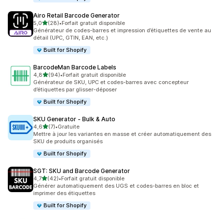
Airo Retail Barcode Generator
étoile(s) sur 5
5,0
(28)
•
Forfait gratuit disponible
28 avis au total
Générateur de codes-barres et impression d’étiquettes de vente au
détail (UPC, GTIN, EAN, etc.)
Built for Shopify
BarcodeMan Barcode Labels
étoile(s) sur 5
4,8
(94)
•
Forfait gratuit disponible
94 avis au total
Générateur de SKU, UPC et codes-barres avec concepteur
d’étiquettes par glisser-déposer
Built for Shopify
SKU Generator ‑ Bulk & Auto
étoile(s) sur 5
4,6
(7)
•
Gratuite
7 avis au total
Mettre à jour les variantes en masse et créer automatiquement des
SKU de produits organisés
Built for Shopify
SGT: SKU and Barcode Generator
étoile(s) sur 5
4,7
(42)
•
Forfait gratuit disponible
42 avis au total
Générer automatiquement des UGS et codes-barres en bloc et
imprimer des étiquettes
Built for Shopify