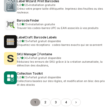
Label Wizard: Print Barcodes
étoile(s) sur 5
5,0
(2)
•
Installation gratuite
2 avis au total
Créez votre propre taille d’étiquette. Imprimez des feuilles ou des
rouleaux.
Barcode Finder
étoile(s) sur 5
5,0
(1)
•
Installation gratuite
1 avis au total
Trouver les codes-barres UPC ou EAN associés à vos produits
LabelCraft: Barcode Labels
étoile(s) sur 5
5,0
(1)
•
Forfait gratuit disponible
1 avis au total
Étiquetez vos réceptions : codes-barres exacts qui se scannent
SKU Manager | Fontaine
étoile(s) sur 5
3,7
(4)
•
Forfait gratuit disponible
4 avis au total
Réduisez les erreurs de SKU grâce à la création automatisée, la
détection des doublons,
Collection Toolkit
étoile(s) sur 5
5,0
(1)
•
Forfait gratuit disponible
1 avis au total
Collections basées sur des règles, et modification en bloc des prix
et des stocks
1
2
3
4