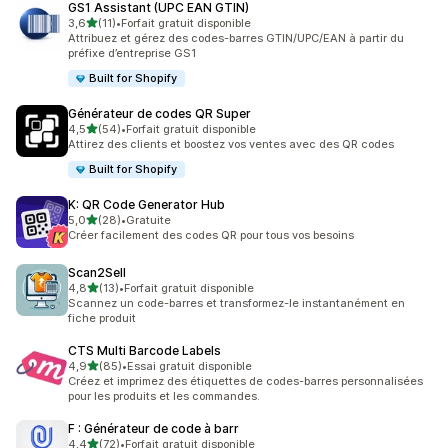
GS1 Assistant (UPC EAN GTIN)
étoile(s) sur 5
3,6
(11)
•
Forfait gratuit disponible
11 avis au total
Attribuez et gérez des codes-barres GTIN/UPC/EAN à partir du
préfixe d’entreprise GS1
Built for Shopify
Générateur de codes QR Super
étoile(s) sur 5
4,5
(54)
•
Forfait gratuit disponible
54 avis au total
Attirez des clients et boostez vos ventes avec des QR codes
Built for Shopify
K: QR Code Generator Hub
étoile(s) sur 5
5,0
(28)
•
Gratuite
28 avis au total
Créer facilement des codes QR pour tous vos besoins
Scan2Sell
étoile(s) sur 5
4,8
(13)
•
Forfait gratuit disponible
13 avis au total
Scannez un code-barres et transformez-le instantanément en
fiche produit
CTS Multi Barcode Labels
étoile(s) sur 5
4,9
(85)
•
Essai gratuit disponible
85 avis au total
Créez et imprimez des étiquettes de codes-barres personnalisées
pour les produits et les commandes.
F : Générateur de code à barr
étoile(s) sur 5
4,4
(72)
•
Forfait gratuit disponible