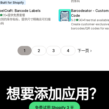
的条码
Built for Shopify
belCraft: Barcode Labels
Barcodeator ‑ Custom
星（满分 5 星）
(1)
•
提供免费套餐
Code
 1 条评论
收到的库存贴标，提供尺寸精确且可扫描
星（满分 5 星）
5.0
(4)
•
Free trial availabl
总共 4 条评论
条码
Create customer-exclusiv
barcodes/QR codes for eas
下一页
1
2
3
4
想要添加应用？
免费试用 Shopify 3 天