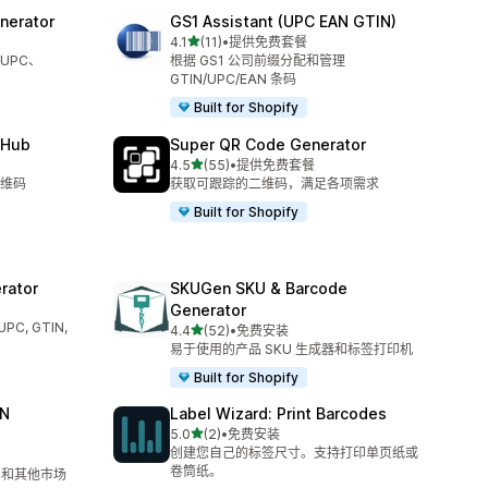
enerator
GS1 Assistant (UPC EAN GTIN)
星（满分 5 星）
4.1
(11)
•
提供免费套餐
总共 11 条评论
UPC、
根据 GS1 公司前缀分配和管理
GTIN/UPC/EAN 条码
Built for Shopify
 Hub
Super QR Code Generator
星（满分 5 星）
4.5
(55)
•
提供免费套餐
总共 55 条评论
维码
获取可跟踪的二维码，满足各项需求
Built for Shopify
rator
SKUGen SKU & Barcode
Generator
C, GTIN,
星（满分 5 星）
4.4
(52)
•
免费安装
总共 52 条评论
易于使用的产品 SKU 生成器和标签打印机
Built for Shopify
AN
Label Wizard: Print Barcodes
星（满分 5 星）
5.0
(2)
•
免费安装
总共 2 条评论
创建您自己的标签尺寸。支持打印单页纸或
卷筒纸。
ng 和其他市场