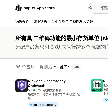
Shopify App Store
销售渠道
线下销售
最小存货单位 (SKU) 和条码
所有具 二维码功能的最小存货单位 (sk
分配产品条码和 SKU 来执行跨多个商店
85 个应用，类别为
二维码
清除
QR Code Generator by
R
QodeVault
5.0
总共
生成
星（满分 5 星）
5.0
(127)
•
提供免费套餐
总共 127 条评论
批
通过精美、动态且可跟踪的二维码提升销
量。
Built for Shopify