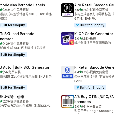
rcodeMan Barcode Labels
Airo Retail Barcode G
星（满分 5 星）
星（满分 5 星）
(94)
•
提供免费套餐
5.0
(29)
•
提供免费套餐
 94 条评论
总共 29 条评论
有拖放式标签设计器的 SKU、UPC 和条
条码生成器及打印零售标签（
生成器
GTIN、EAN 等）
Built for Shopify
Built for Shopify
T: SKU and Barcode
K: QR Code Generator
星（满分 5 星）
nerator
5.0
(28)
•
免费
总共 28 条评论
轻松创建适用于任何用途的二
星（满分 5 星）
(42)
•
提供免费套餐
 42 条评论
量自动生成 SKU 和条码并打印标签
Built for Shopify
U Auto | Bulk SKU Generator
F: Retail Barcode Gene
星（满分 5 星）
星（满分 5 星）
(5)
•
免费安装
4.4
(72)
•
提供免费套餐
 5 条评论
总共 72 条评论
用随机或自定义模板批量编辑 SKU 和条
条码生成器 & 打印零售标签 (UP
EAN)
Built for Shopify
Built for Shopify
: SKU代码生成器
AR: Buy GTINs/UPC/E
星（满分 5 星）
(23)
•
提供免费套餐
barcodes
 23 条评论
品与变体自动SKU生成器（批量SKU代
星（满分 5 星）
5.0
(61)
•
免费安装
总共 61 条评论
）
购买用于 Google Shoppi