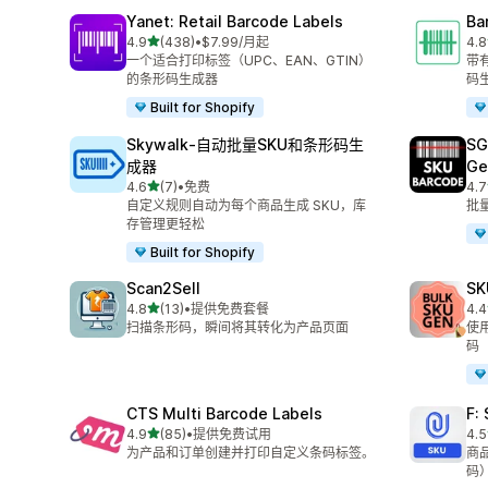
Yanet: Retail Barcode Labels
Ba
星（满分 5 星）
4.9
(438)
•
$7.99/月起
4.8
总共 438 条评论
总共
一个适合打印标签（UPC、EAN、GTIN）
带
的条形码生成器
码
Built for Shopify
Skywalk‑自动批量SKU和条形码生
SG
成器
Ge
星（满分 5 星）
4.6
(7)
•
免费
4.7
总共 7 条评论
总共
自定义规则自动为每个商品生成 SKU，库
批
存管理更轻松
Built for Shopify
Scan2Sell
SK
星（满分 5 星）
4.8
(13)
•
提供免费套餐
4.4
总共 13 条评论
总共
扫描条形码，瞬间将其转化为产品页面
使
码
CTS Multi Barcode Labels
F
星（满分 5 星）
4.9
(85)
•
提供免费试用
4.5
总共 85 条评论
总共
为产品和订单创建并打印自定义条码标签。
商
码