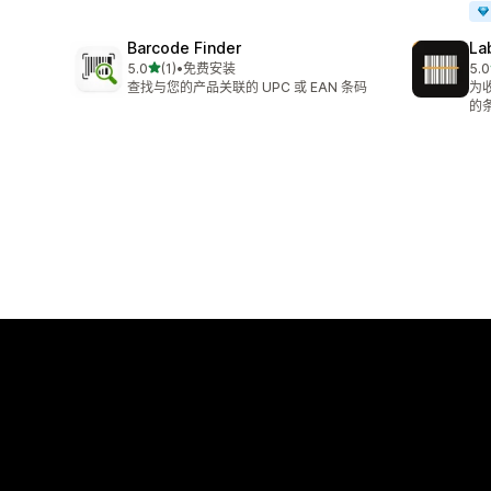
Barcode Finder
La
星（满分 5 星）
5.0
(1)
•
免费安装
5.0
总共 1 条评论
总共
查找与您的产品关联的 UPC 或 EAN 条码
为
的