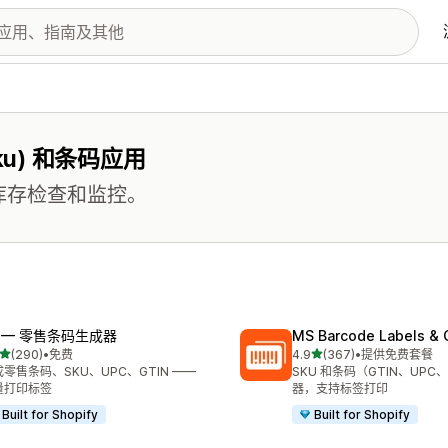
u) 和条码应用
的库存检查和监控。
F — 零售条码生成器
MS Barcode Labels & 
星（满分 5 星）
星（满分 5 星）
(290)
•
免费
4.9
(367)
•
提供免费套餐
 290 条评论
总共 367 条评论
零售条码、SKU、UPC、GTIN ——
SKU 和条码（GTIN、UPC
量打印标签
器，支持标签打印
Built for Shopify
Built for Shopify