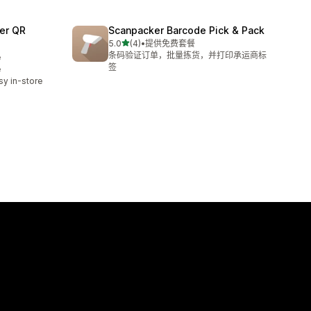
er QR
Scanpacker Barcode Pick & Pack
星（满分 5 星）
5.0
(4)
•
提供免费套餐
总共 4 条评论
条码验证订单，批量拣货，并打印承运商标
e
签
e
y in-store