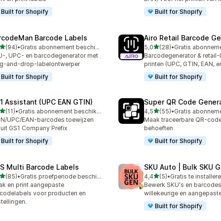
Built for Shopify
Built for Shopify
rcodeMan Barcode Labels
Airo Retail Barcode G
van 5 sterren
van 5 sterren
(94)
•
Gratis abonnement beschikbaar
5,0
(28)
•
recensies in totaal
28 recensies in totaal
-, UPC- en barcodegenerator met
Barcodegenerator & retail-
g-and-drop-labelontwerper
printen (UPC, GTIN, EAN, e
Built for Shopify
Built for Shopify
1 Assistant (UPC EAN GTIN)
Super QR Code Gener
van 5 sterren
van 5 sterren
(11)
•
Gratis abonnement beschikbaar
4,5
(55)
•
recensies in totaal
55 recensies in totaal
IN/UPC/EAN-barcodes toewijzen
Maak traceerbare QR-codes
uit GS1 Company Prefix
behoeften
Built for Shopify
Built for Shopify
S Multi Barcode Labels
SKU Auto | Bulk SKU G
van 5 sterren
van 5 sterren
(85)
•
Gratis proefperiode beschikbaar
4,4
(5)
•
Gratis te installer
recensies in totaal
5 recensies in totaal
k en print aangepaste
Bewerk SKU's en barcodes 
codelabels voor producten en
willekeurige en aangepast
tellingen.
Built for Shopify