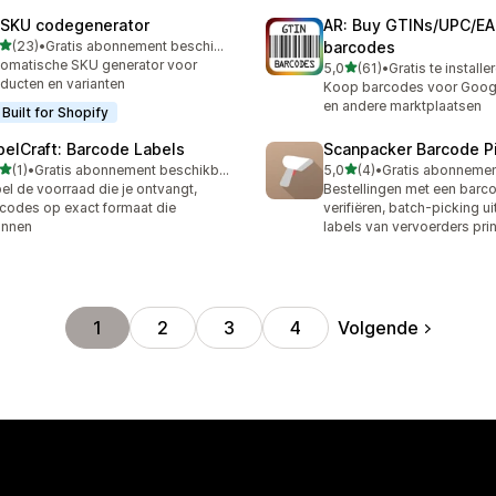
: SKU codegenerator
AR: Buy GTINs/UPC/E
van 5 sterren
(23)
•
Gratis abonnement beschikbaar
barcodes
recensies in totaal
omatische SKU generator voor
van 5 sterren
5,0
(61)
•
Gratis te installe
61 recensies in totaal
ducten en varianten
Koop barcodes voor Goog
en andere marktplaatsen
Built for Shopify
belCraft: Barcode Labels
Scanpacker Barcode P
van 5 sterren
van 5 sterren
(1)
•
Gratis abonnement beschikbaar
5,0
(4)
•
ecensies in totaal
4 recensies in totaal
el de voorraad die je ontvangt,
Bestellingen met een barc
codes op exact formaat die
verifiëren, batch-picking u
annen
labels van vervoerders pri
Volgende
1
2
3
4