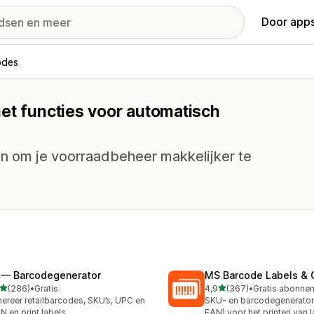
Door apps
odes
et functies voor automatisch
n om je voorraadbeheer makkelijker te
 — Barcodegenerator
MS Barcode Labels & 
van 5 sterren
van 5 sterren
(286)
•
Gratis
4,9
(367)
•
 recensies in totaal
367 recensies in totaal
ereer retailbarcodes, SKU’s, UPC en
SKU- en barcodegenerator
N en print labels
EAN) voor het printen van 