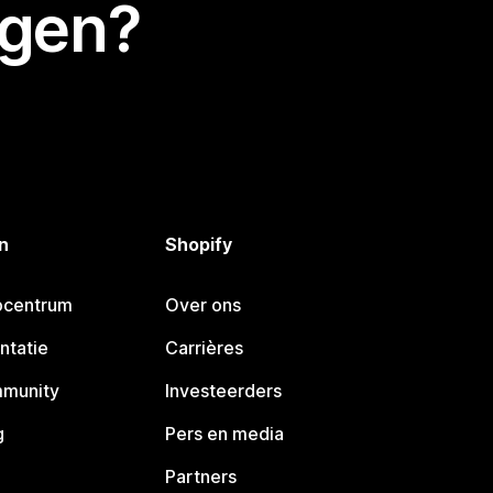
egen?
n
Shopify
pcentrum
Over ons
ntatie
Carrières
mmunity
Investeerders
g
Pers en media
Partners