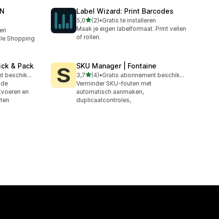
AN
Label Wizard: Print Barcodes
van 5 sterren
5,0
(2)
•
Gratis te installeren
2 recensies in totaal
Maak je eigen labelformaat. Print vellen
ren
of rollen.
le Shopping
ick & Pack
SKU Manager | Fontaine
van 5 sterren
Gratis abonnement beschikbaar
3,7
(4)
•
Gratis abonnement beschikbaar
4 recensies in totaal
ode
Verminder SKU-fouten met
itvoeren en
automatisch aanmaken,
nten
duplicaatcontroles,