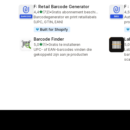
F: Retail Barcode Generator
F 
van 5 sterren
4,4
(72)
•
Gratis abonnement beschikbaar
4,5
72 recensies in totaal
23 
Barcodegenerator en print retaillabels
Aut
(UPC, GTIN, EAN)
pro
Built for Shopify
Barcode Finder
La
van 5 sterren
5,0
(1)
•
Gratis te installeren
5,0
1 recensies in totaal
1 r
UPC- of EAN-barcodes vinden die
Lab
gekoppeld zijn aan je producten
bar
sc