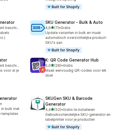
Built for Shopify
enerator
SKU Generator ‑ Bulk & Auto
van 5 sterren
Gratis abonnement beschikbaar
4,6
(7)
•
Gratis
7 recensies in totaal
labels
Update varianten in bulk en maak
nz.)
automatisch overzichtelijke product-
SKU's aan
Built for Shopify
ator
K: QR Code Generator Hub
van 5 sterren
Gratis abonnement beschikbaar
5,0
(28)
•
Gratis
28 recensies in totaal
 voor al je
Maak eenvoudig QR-codes voor elk
doel
enerator
SKUGen SKU & Barcode
en
Generator
in bulk met
van 5 sterren
4,4
(52)
•
Gratis te installeren
52 recensies in totaal
e templates
Gebruiksvriendelijke SKU-generator en
labelprinter voor je producten
Built for Shopify