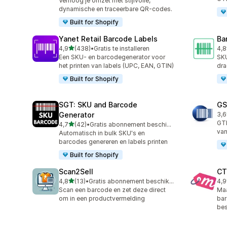
Verhoog je omzet met stijlvolle,
dynamische en traceerbare QR-codes.
Built for Shopify
Yanet Retail Barcode Labels
Ba
van 5 sterren
4,9
(438)
•
Gratis te installeren
4,8
438 recensies in totaal
94 
Een SKU- en barcodegenerator voor
SKU
het printen van labels (UPC, EAN, GTIN)
dra
Built for Shopify
SGT: SKU and Barcode
GS
Generator
3,6
11 
GT
van 5 sterren
4,7
(42)
•
Gratis abonnement beschikbaar
42 recensies in totaal
van
Automatisch in bulk SKU's en
barcodes genereren en labels printen
Built for Shopify
Scan2Sell
CT
van 5 sterren
4,8
(13)
•
Gratis abonnement beschikbaar
4,9
13 recensies in totaal
85 
Scan een barcode en zet deze direct
Maa
om in een productvermelding
bar
bes