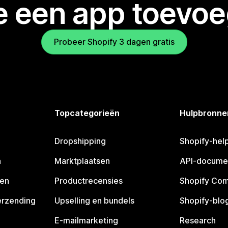
je een app toevo
Probeer Shopify 3 dagen gratis
Topcategorieën
Hulpbronne
Dropshipping
Shopify-hel
n
Marktplaatsen
API-docume
pen
Productrecensies
Shopify Co
erzending
Upselling en bundels
Shopify-blo
E-mailmarketing
Research