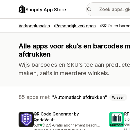
Shopify App Store
Verkoopkanalen
Persoonlijk verkopen
SKU's en barc
Alle apps voor sku's en barcodes m
afdrukken
Wijs barcodes en SKU's toe aan producte
maken, zelfs in meerdere winkels.
85 apps met
Automatisch afdrukken
Wissen
QR Code Generator by
RF
QodeVault
5,0
286
Gen
van 5 sterren
5,0
(127)
•
Gratis abonnement beschikbaar
127 recensies in totaal
GTI