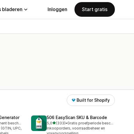
 bladeren
Inloggen
Start gratis
Built for Shopify
Generator
506 EasyScan SKU & Barcode
van 5 sterren
Gratis abonnement beschikbaar
5,0
(333)
•
Gratis proefperiode beschikbaar
333 recensies in totaal
 (GTIN, UPC,
Inkooporders, voorraadbeheer en
labels
vraagvoorspelling