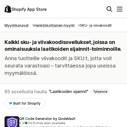
Shopify App Store
Myyntikanavat
Henkilökohtainen myynti
SKU- ja viivakoodit
Kaikki sku- ja viivakoodisovellukset, joissa on
ominaisuuksia laatikoiden sijainnit-toiminnoille.
Anna tuotteille viivakoodit ja SKU:t, jotta voit
seurata varastoasi – tarvittaessa jopa useissa
myymälöissä.
85 sovellusta haulla
Laatikoiden sijainnit
Tyhjennä
Built for Shopify
QR Code Generator by QodeVault
/ 5 tähteä
5,0
(127)
•
Free plan available
127 arvostelua yhteensä