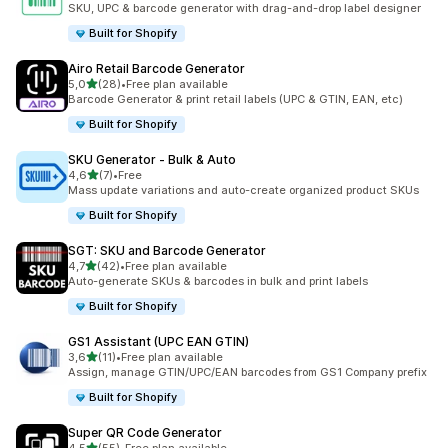
SKU, UPC & barcode generator with drag-and-drop label designer
Built for Shopify
Airo Retail Barcode Generator
/ 5 tähteä
5,0
(28)
•
Free plan available
28 arvostelua yhteensä
Barcode Generator & print retail labels (UPC & GTIN, EAN, etc)
Built for Shopify
SKU Generator ‑ Bulk & Auto
/ 5 tähteä
4,6
(7)
•
Free
7 arvostelua yhteensä
Mass update variations and auto-create organized product SKUs
Built for Shopify
SGT: SKU and Barcode Generator
/ 5 tähteä
4,7
(42)
•
Free plan available
42 arvostelua yhteensä
Auto-generate SKUs & barcodes in bulk and print labels
Built for Shopify
GS1 Assistant (UPC EAN GTIN)
/ 5 tähteä
3,6
(11)
•
Free plan available
11 arvostelua yhteensä
Assign, manage GTIN/UPC/EAN barcodes from GS1 Company prefix
Built for Shopify
Super QR Code Generator
/ 5 tähteä