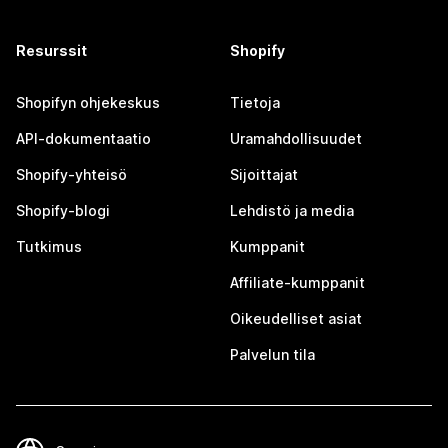
Resurssit
Shopify
Shopifyn ohjekeskus
Tietoja
API-dokumentaatio
Uramahdollisuudet
Shopify-yhteisö
Sijoittajat
Shopify-blogi
Lehdistö ja media
Tutkimus
Kumppanit
Affiliate-kumppanit
Oikeudelliset asiat
Palvelun tila