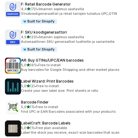
F: Retail Barcode Generator
/ 5 tähteä
4,4
(72)
•
Ilmainen sopimus saatavilla
72 arvostelua yhteensä
Viivakoodigeneraattori ja retail tarrojen tulostus UPC,GTIN
Built for Shopify
F: SKU koodigeneraattori
/ 5 tähteä
4,5
(23)
•
Ilmainen sopimus saatavilla
23 arvostelua yhteensä
Automaattinen SKU generaattori tuotteille ja varianteille
Built for Shopify
AR: Buy GTINs/UPC/EAN barcodes
/ 5 tähteä
5,0
(61)
•
Free to install
61 arvostelua yhteensä
Buy barcodes for Google Shopping and other market places
Label Wizard: Print Barcodes
/ 5 tähteä
5,0
(2)
•
Free to install
2 arvostelua yhteensä
Create your own label size. Print sheets or rolls.
Barcode Finder
/ 5 tähteä
5,0
(1)
•
Free to install
1 arvostelua yhteensä
Find UPC or EAN Barcodes associated with your products
LabelCraft: Barcode Labels
/ 5 tähteä
5,0
(1)
•
Free plan available
1 arvostelua yhteensä
Label the stock you receive, exact-size barcodes that scan