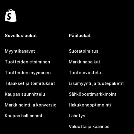
Sovellusluokat
Pääluokat
Myyntikanavat
Suoratoimitus
Tuotteiden etsiminen
Markkinapaikat
Tuotteiden myyminen
Tuotearvostelut
Tilaukset ja toimitukset
Lisämyynti ja tuotepaketit
Kaupan suunnittelu
Sähköpostimarkkinointi
Markkinointi ja konversio
Hakukoneoptimointi
Kaupan hallinnointi
Lähetys
Valuutta ja käännös