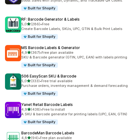
Boost Sales with Stylish, Dynamic, and Trackable QR Codes.
Built for Shopify
RF: Barcode Generator & Labels
/ 5 tähteä
5,0
(286)
•
Free
286 arvostelua yhteensä
Create Barcode Labels, SKUs, UPC, GTIN & Bulk Print Labels
Built for Shopify
MS Barcode Labels & Generator
/ 5 tähteä
4,9
(367)
•
Free plan available
367 arvostelua yhteensä
SKU & Barcode generator (GTIN, UPC, EAN) with labels printing
Built for Shopify
506 EasyScan SKU & Barcode
/ 5 tähteä
5,0
(333)
•
Free trial available
333 arvostelua yhteensä
Purchase orders, inventory management & demand forecasting
Built for Shopify
Yanet Retail Barcode Labels
/ 5 tähteä
4,9
(438)
•
Free to install
438 arvostelua yhteensä
A SKU & barcode generator for printing labels (UPC, EAN, GTIN)
Built for Shopify
BarcodeMan Barcode Labels
/ 5 tähteä
4,8
(94)
•
Free plan available
94 arvostelua yhteensä