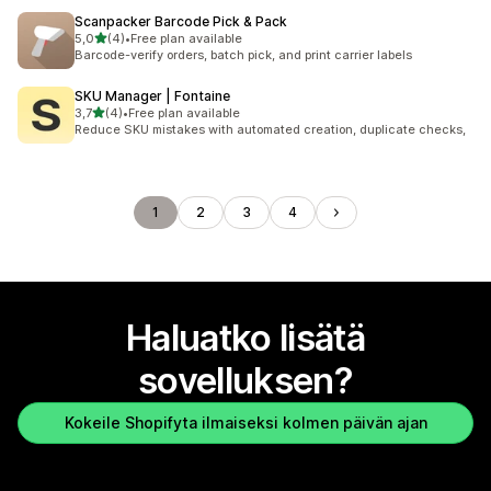
Scanpacker Barcode Pick & Pack
/ 5 tähteä
5,0
(4)
•
Free plan available
4 arvostelua yhteensä
Barcode-verify orders, batch pick, and print carrier labels
SKU Manager | Fontaine
/ 5 tähteä
3,7
(4)
•
Free plan available
4 arvostelua yhteensä
Reduce SKU mistakes with automated creation, duplicate checks,
1
2
3
4
Haluatko lisätä
sovelluksen?
Kokeile Shopifyta ilmaiseksi kolmen päivän ajan