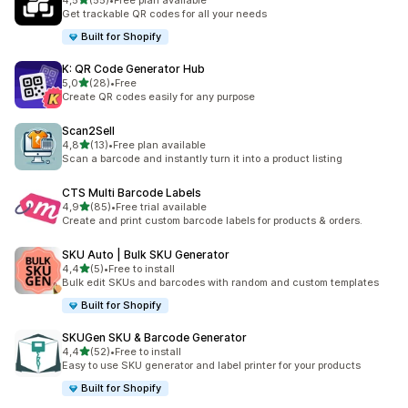
4,5
(55)
•
Free plan available
55 arvostelua yhteensä
Get trackable QR codes for all your needs
Built for Shopify
K: QR Code Generator Hub
/ 5 tähteä
5,0
(28)
•
Free
28 arvostelua yhteensä
Create QR codes easily for any purpose
Scan2Sell
/ 5 tähteä
4,8
(13)
•
Free plan available
13 arvostelua yhteensä
Scan a barcode and instantly turn it into a product listing
CTS Multi Barcode Labels
/ 5 tähteä
4,9
(85)
•
Free trial available
85 arvostelua yhteensä
Create and print custom barcode labels for products & orders.
SKU Auto | Bulk SKU Generator
/ 5 tähteä
4,4
(5)
•
Free to install
5 arvostelua yhteensä
Bulk edit SKUs and barcodes with random and custom templates
Built for Shopify
SKUGen SKU & Barcode Generator
/ 5 tähteä
4,4
(52)
•
Free to install
52 arvostelua yhteensä
Easy to use SKU generator and label printer for your products
Built for Shopify