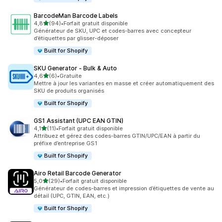
BarcodeMan Barcode Labels
étoile(s) sur 5
4,8
(94)
•
Forfait gratuit disponible
94 avis au total
Générateur de SKU, UPC et codes-barres avec concepteur
d’étiquettes par glisser-déposer
Built for Shopify
SKU Generator ‑ Bulk & Auto
étoile(s) sur 5
4,6
(6)
•
Gratuite
6 avis au total
Mettre à jour les variantes en masse et créer automatiquement des
SKU de produits organisés
Built for Shopify
GS1 Assistant (UPC EAN GTIN)
étoile(s) sur 5
4,1
(11)
•
Forfait gratuit disponible
11 avis au total
Attribuez et gérez des codes-barres GTIN/UPC/EAN à partir du
préfixe d’entreprise GS1
Built for Shopify
Airo Retail Barcode Generator
étoile(s) sur 5
5,0
(29)
•
Forfait gratuit disponible
29 avis au total
Générateur de codes-barres et impression d’étiquettes de vente au
détail (UPC, GTIN, EAN, etc.)
Built for Shopify