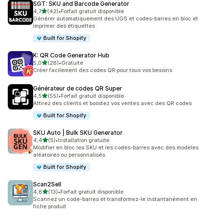
SGT: SKU and Barcode Generator
étoile(s) sur 5
4,7
(42)
•
Forfait gratuit disponible
42 avis au total
Générer automatiquement des UGS et codes-barres en bloc et
imprimer des étiquettes
Built for Shopify
K: QR Code Generator Hub
étoile(s) sur 5
5,0
(28)
•
Gratuite
28 avis au total
Créer facilement des codes QR pour tous vos besoins
Générateur de codes QR Super
étoile(s) sur 5
4,5
(55)
•
Forfait gratuit disponible
55 avis au total
Attirez des clients et boostez vos ventes avec des QR codes
Built for Shopify
SKU Auto | Bulk SKU Generator
étoile(s) sur 5
4,4
(5)
•
Installation gratuite
5 avis au total
Modifier en bloc les SKU et les codes-barres avec des modèles
aléatoires ou personnalisés
Built for Shopify
Scan2Sell
étoile(s) sur 5
4,8
(13)
•
Forfait gratuit disponible
13 avis au total
Scannez un code-barres et transformez-le instantanément en
fiche produit