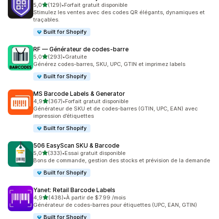
étoile(s) sur 5
5,0
(129)
•
Forfait gratuit disponible
129 avis au total
Stimulez les ventes avec des codes QR élégants, dynamiques et
traçables.
Built for Shopify
RF — Générateur de codes‑barre
étoile(s) sur 5
5,0
(293)
•
Gratuite
293 avis au total
Générez codes-barres, SKU, UPC, GTIN et imprimez labels
Built for Shopify
MS Barcode Labels & Generator
étoile(s) sur 5
4,9
(367)
•
Forfait gratuit disponible
367 avis au total
Générateur de SKU et de codes-barres (GTIN, UPC, EAN) avec
impression d’étiquettes
Built for Shopify
506 EasyScan SKU & Barcode
étoile(s) sur 5
5,0
(333)
•
Essai gratuit disponible
333 avis au total
Bons de commande, gestion des stocks et prévision de la demande
Built for Shopify
Yanet: Retail Barcode Labels
étoile(s) sur 5
4,9
(438)
•
À partir de $7.99 /mois
438 avis au total
Générateur de codes-barres pour étiquettes (UPC, EAN, GTIN)
Built for Shopify