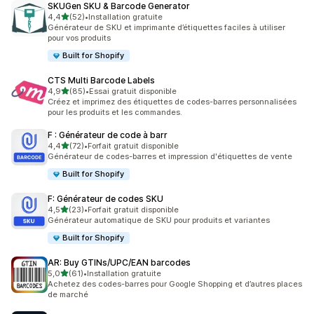
SKUGen SKU & Barcode Generator
étoile(s) sur 5
4,4
(52)
•
Installation gratuite
52 avis au total
Générateur de SKU et imprimante d’étiquettes faciles à utiliser
pour vos produits
Built for Shopify
CTS Multi Barcode Labels
étoile(s) sur 5
4,9
(85)
•
Essai gratuit disponible
85 avis au total
Créez et imprimez des étiquettes de codes-barres personnalisées
pour les produits et les commandes.
F : Générateur de code à barr
étoile(s) sur 5
4,4
(72)
•
Forfait gratuit disponible
72 avis au total
Générateur de codes-barres et impression d'étiquettes de vente
Built for Shopify
F: Générateur de codes SKU
étoile(s) sur 5
4,5
(23)
•
Forfait gratuit disponible
23 avis au total
Générateur automatique de SKU pour produits et variantes
Built for Shopify
AR: Buy GTINs/UPC/EAN barcodes
étoile(s) sur 5
5,0
(61)
•
Installation gratuite
61 avis au total
Achetez des codes-barres pour Google Shopping et d’autres places
de marché