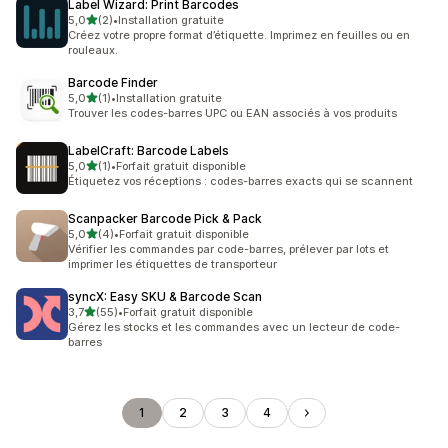
Label Wizard: Print Barcodes
étoile(s) sur 5
5,0
(2)
•
Installation gratuite
2 avis au total
Créez votre propre format d’étiquette. Imprimez en feuilles ou en
rouleaux.
Barcode Finder
étoile(s) sur 5
5,0
(1)
•
Installation gratuite
1 avis au total
Trouver les codes-barres UPC ou EAN associés à vos produits
LabelCraft: Barcode Labels
étoile(s) sur 5
5,0
(1)
•
Forfait gratuit disponible
1 avis au total
Étiquetez vos réceptions : codes-barres exacts qui se scannent
Scanpacker Barcode Pick & Pack
étoile(s) sur 5
5,0
(4)
•
Forfait gratuit disponible
4 avis au total
Vérifier les commandes par code-barres, prélever par lots et
imprimer les étiquettes de transporteur
syncX: Easy SKU & Barcode Scan
étoile(s) sur 5
3,7
(55)
•
Forfait gratuit disponible
55 avis au total
Gérez les stocks et les commandes avec un lecteur de code-
barres
1
2
3
4