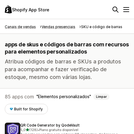
Shopify App Store
Canais de vendas
Vendas presenciais
SKU e código de barras
apps de skus e códigos de barras com recursos
para elementos personalizados
Atribua códigos de barras e SKUs a produtos
para acompanhar e fazer verificação de
estoque, mesmo com várias lojas.
85 apps com
Elementos personalizados
Limpar
Built for Shopify
QR Code Generator by QodeVault
de 5 estrelas
5,0
(128)
•
Plano gratuito disponível
128 avaliações ao todo