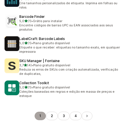
2 avaliações ao todo
Crie tamanhos personalizados de etiqueta. Imprima em folhas ou
rolos.
Barcode Finder
de 5 estrelas
5,0
(1)
•
Grátis para instalar
1 avaliações ao todo
Encontre códigos de barras UPC ou EAN associados aos seus
produtos
LabelCraft: Barcode Labels
de 5 estrelas
5,0
(1)
•
Plano gratuito disponível
1 avaliações ao todo
Etiquete o que receber: etiquetas no tamanho exato, em qualquer
impressora
SKU Manager | Fontaine
de 5 estrelas
3,7
(4)
•
Plano gratuito disponível
4 avaliações ao todo
Reduza os erros de SKUs com criação automatizada, verificação
de duplicatas,
Collection Toolkit
de 5 estrelas
5,0
(1)
•
Plano gratuito disponível
1 avaliações ao todo
Coleções baseadas em regras e edição em massa de preços e
estoque
1
2
3
4