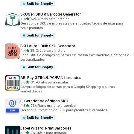
Built for Shopify
SKUGen SKU & Barcode Generator
de 5 estrelas
4,4
(52)
•
Grátis para instalar
52 avaliações ao todo
Gerador de SKUs e impressora de etiquetas fáceis de usar para
seus produtos
Built for Shopify
SKU Auto | Bulk SKU Generator
de 5 estrelas
4,4
(5)
•
Grátis para instalar
5 avaliações ao todo
Edite SKUs e códigos de barras em massa com modelos aleatórios e
personalizados
Built for Shopify
AR: Buy GTINs/UPC/EAN barcodes
de 5 estrelas
5,0
(61)
•
Grátis para instalar
61 avaliações ao todo
Compre códigos de barras para o Google Shopping e outros
marketplaces
F: Gerador de códigos SKU
de 5 estrelas
4,5
(23)
•
Plano gratuito disponível
23 avaliações ao todo
Gerador automático de SKU para produtos e variantes
Built for Shopify
Label Wizard: Print Barcodes
de 5 estrelas
5,0
(2)
•
Grátis para instalar