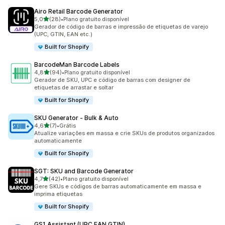
Airo Retail Barcode Generator
de 5 estrelas
5,0
(28)
•
Plano gratuito disponível
28 avaliações ao todo
Gerador de código de barras e impressão de etiquetas de varejo
(UPC, GTIN, EAN etc.)
Built for Shopify
BarcodeMan Barcode Labels
de 5 estrelas
4,8
(94)
•
Plano gratuito disponível
94 avaliações ao todo
Gerador de SKU, UPC e código de barras com designer de
etiquetas de arrastar e soltar
Built for Shopify
SKU Generator ‑ Bulk & Auto
de 5 estrelas
4,6
(7)
•
Grátis
7 avaliações ao todo
Atualize variações em massa e crie SKUs de produtos organizados
automaticamente
Built for Shopify
SGT: SKU and Barcode Generator
de 5 estrelas
4,7
(42)
•
Plano gratuito disponível
42 avaliações ao todo
Gere SKUs e códigos de barras automaticamente em massa e
imprima etiquetas
Built for Shopify
GS1 Assistant (UPC EAN GTIN)