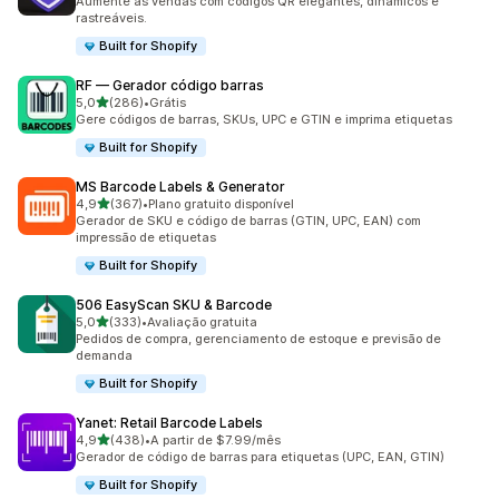
Aumente as vendas com códigos QR elegantes, dinâmicos e
rastreáveis.
Built for Shopify
RF — Gerador código barras
de 5 estrelas
5,0
(286)
•
Grátis
286 avaliações ao todo
Gere códigos de barras, SKUs, UPC e GTIN e imprima etiquetas
Built for Shopify
MS Barcode Labels & Generator
de 5 estrelas
4,9
(367)
•
Plano gratuito disponível
367 avaliações ao todo
Gerador de SKU e código de barras (GTIN, UPC, EAN) com
impressão de etiquetas
Built for Shopify
506 EasyScan SKU & Barcode
de 5 estrelas
5,0
(333)
•
Avaliação gratuita
333 avaliações ao todo
Pedidos de compra, gerenciamento de estoque e previsão de
demanda
Built for Shopify
Yanet: Retail Barcode Labels
de 5 estrelas
4,9
(438)
•
A partir de $7.99/mês
438 avaliações ao todo
Gerador de código de barras para etiquetas (UPC, EAN, GTIN)
Built for Shopify