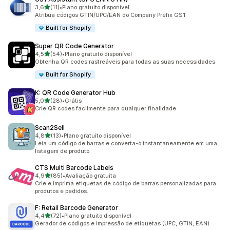
de 5 estrelas
3,6
(11)
•
Plano gratuito disponível
11 avaliações ao todo
Atribua códigos GTIN/UPC/EAN do Company Prefix GS1
Built for Shopify
Super QR Code Generator
de 5 estrelas
4,5
(54)
•
Plano gratuito disponível
54 avaliações ao todo
Obtenha QR codes rastreáveis para todas as suas necessidades
Built for Shopify
K: QR Code Generator Hub
de 5 estrelas
5,0
(28)
•
Grátis
28 avaliações ao todo
Crie QR codes facilmente para qualquer finalidade
Scan2Sell
de 5 estrelas
4,8
(13)
•
Plano gratuito disponível
13 avaliações ao todo
Leia um código de barras e converta-o instantaneamente em uma
listagem de produto
CTS Multi Barcode Labels
de 5 estrelas
4,9
(85)
•
Avaliação gratuita
85 avaliações ao todo
Crie e imprima etiquetas de código de barras personalizadas para
produtos e pedidos.
F: Retail Barcode Generator
de 5 estrelas
4,4
(72)
•
Plano gratuito disponível
72 avaliações ao todo
Gerador de códigos e impressão de etiquetas (UPC, GTIN, EAN)