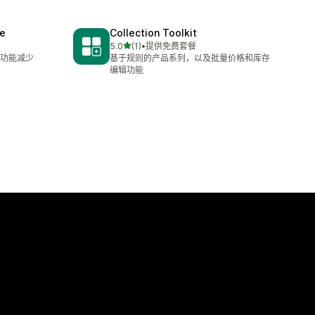
ne
Collection Toolkit
星（满分 5 星）
5.0
(1)
•
提供免费套餐
总共 1 条评论
功能减少
基于规则的产品系列，以及批量价格和库存
编辑功能