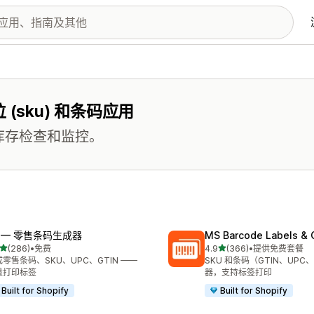
sku) 和条码应用
的库存检查和监控。
F — 零售条码生成器
MS Barcode Labels & 
星（满分 5 星）
星（满分 5 星）
(286)
•
免费
4.9
(366)
•
提供免费套餐
 286 条评论
总共 366 条评论
零售条码、SKU、UPC、GTIN ——
SKU 和条码（GTIN、UPC
量打印标签
器，支持标签打印
Built for Shopify
Built for Shopify