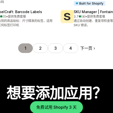
条码
Built for Shopify
belCraft: Barcode Labels
SKU Manager | Fontai
星（满分 5 星）
星（满分 5 星）
(1)
•
提供免费套餐
3.7
(4)
•
提供免费套餐
 1 条评论
总共 4 条评论
收到的商品贴标：尺寸精准的标签，适用
通过自动创建、重复项检查等
任何标签打印机
SKU 错误，
下一页
1
2
3
4
想要添加应用？
免费试用 Shopify 3 天