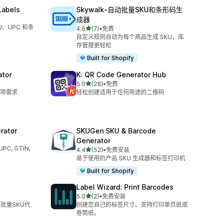
Labels
Skywalk‑自动批量SKU和条形码生
成器
、UPC 和条
星（满分 5 星）
4.6
(7)
•
免费
总共 7 条评论
自定义规则自动为每个商品生成 SKU，库
存管理更轻松
Built for Shopify
ator
K: QR Code Generator Hub
星（满分 5 星）
5.0
(28)
•
免费
总共 28 条评论
项需求
轻松创建适用于任何用途的二维码
rator
SKUGen SKU & Barcode
Generator
C, GTIN,
星（满分 5 星）
4.4
(52)
•
免费安装
总共 52 条评论
易于使用的产品 SKU 生成器和标签打印机
Built for Shopify
Label Wizard: Print Barcodes
星（满分 5 星）
5.0
(2)
•
免费安装
总共 2 条评论
批量SKU代
创建您自己的标签尺寸。支持打印单页纸或
卷筒纸。