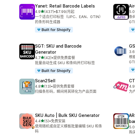
Yanet: Retail Barcode Labels
Ai
星（满分 5 星）
4.9
(437)
•
$7.99/月起
5.0
总共 437 条评论
总共
一个适合打印标签（UPC、EAN、GTIN）
条
的条形码生成器
GT
Built for Shopify
SGT: SKU and Barcode
GS
Generator
3.6
总共
根
星（满分 5 星）
4.7
(42)
•
提供免费套餐
总共 42 条评论
GT
批量自动生成 SKU 和条码并打印标签
Built for Shopify
Scan2Sell
CT
星（满分 5 星）
4.8
(13)
•
提供免费套餐
4.9
总共 13 条评论
总共
扫描条形码，瞬间将其转化为产品页面
为
SKU Auto | Bulk SKU Generator
AR
星（满分 5 星）
4.4
(5)
•
免费安装
ba
总共 5 条评论
使用随机或自定义模板批量编辑 SKU 和条
5.0
总共
码
购买