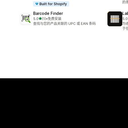
的
Built for Shopify
Barcode Finder
La
星（满分 5 星）
5.0
(1)
•
免费安装
5.0
总共 1 条评论
总共
查找与您的产品关联的 UPC 或 EAN 条码
为
于