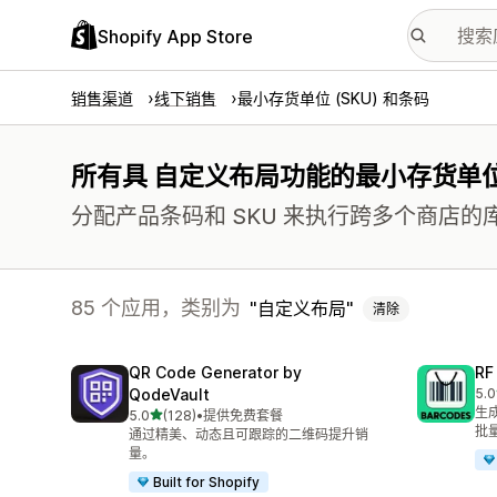
Shopify App Store
销售渠道
线下销售
最小存货单位 (SKU) 和条码
所有具 自定义布局功能的最小存货单位 (
分配产品条码和 SKU 来执行跨多个商店
85 个应用，类别为
自定义布局
清除
QR Code Generator by
R
QodeVault
5.0
总共
生成
星（满分 5 星）
5.0
(128)
•
提供免费套餐
总共 128 条评论
批
通过精美、动态且可跟踪的二维码提升销
量。
Built for Shopify