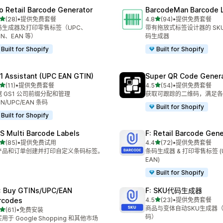
ro Retail Barcode Generator
BarcodeMan Barcode 
星（满分 5 星）
星（满分 5 星）
(28)
•
提供免费套餐
4.8
(94)
•
提供免费套餐
 28 条评论
总共 94 条评论
码生成器及打印零售标签（UPC、
带有拖放式标签设计器的 SKU
IN、EAN 等）
码生成器
Built for Shopify
Built for Shopify
1 Assistant (UPC EAN GTIN)
Super QR Code Gener
星（满分 5 星）
星（满分 5 星）
(11)
•
提供免费套餐
4.5
(54)
•
提供免费套餐
 11 条评论
总共 54 条评论
据 GS1 公司前缀分配和管理
获取可跟踪的二维码，满足各
IN/UPC/EAN 条码
Built for Shopify
Built for Shopify
S Multi Barcode Labels
F: Retail Barcode Gene
星（满分 5 星）
星（满分 5 星）
(85)
•
提供免费试用
4.4
(72)
•
提供免费套餐
 85 条评论
总共 72 条评论
产品和订单创建并打印自定义条码标签。
条码生成器 & 打印零售标签 (UP
EAN)
Built for Shopify
: Buy GTINs/UPC/EAN
F: SKU代码生成器
星（满分 5 星）
rcodes
4.5
(23)
•
提供免费套餐
总共 23 条评论
商品与变体自动SKU生成器（
星（满分 5 星）
(61)
•
免费安装
 61 条评论
码）
用于 Google Shopping 和其他市场