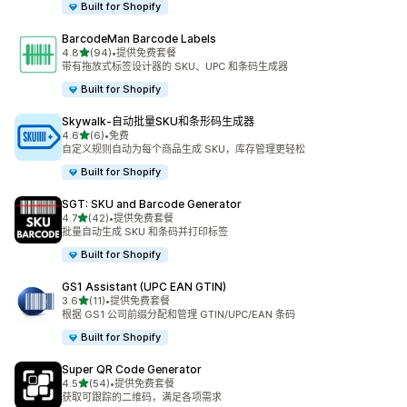
Built for Shopify
BarcodeMan Barcode Labels
星（满分 5 星）
4.8
(94)
•
提供免费套餐
总共 94 条评论
带有拖放式标签设计器的 SKU、UPC 和条码生成器
Built for Shopify
Skywalk‑自动批量SKU和条形码生成器
星（满分 5 星）
4.6
(6)
•
免费
总共 6 条评论
自定义规则自动为每个商品生成 SKU，库存管理更轻松
Built for Shopify
SGT: SKU and Barcode Generator
星（满分 5 星）
4.7
(42)
•
提供免费套餐
总共 42 条评论
批量自动生成 SKU 和条码并打印标签
Built for Shopify
GS1 Assistant (UPC EAN GTIN)
星（满分 5 星）
3.6
(11)
•
提供免费套餐
总共 11 条评论
根据 GS1 公司前缀分配和管理 GTIN/UPC/EAN 条码
Built for Shopify
Super QR Code Generator
星（满分 5 星）
4.5
(54)
•
提供免费套餐
总共 54 条评论
获取可跟踪的二维码，满足各项需求