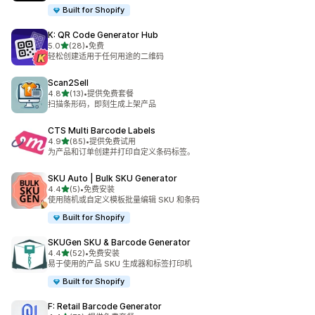
Built for Shopify
K: QR Code Generator Hub
星（满分 5 星）
5.0
(28)
•
免费
总共 28 条评论
轻松创建适用于任何用途的二维码
Scan2Sell
星（满分 5 星）
4.8
(13)
•
提供免费套餐
总共 13 条评论
扫描条形码，即刻生成上架产品
CTS Multi Barcode Labels
星（满分 5 星）
4.9
(85)
•
提供免费试用
总共 85 条评论
为产品和订单创建并打印自定义条码标签。
SKU Auto | Bulk SKU Generator
星（满分 5 星）
4.4
(5)
•
免费安装
总共 5 条评论
使用随机或自定义模板批量编辑 SKU 和条码
Built for Shopify
SKUGen SKU & Barcode Generator
星（满分 5 星）
4.4
(52)
•
免费安装
总共 52 条评论
易于使用的产品 SKU 生成器和标签打印机
Built for Shopify
F: Retail Barcode Generator