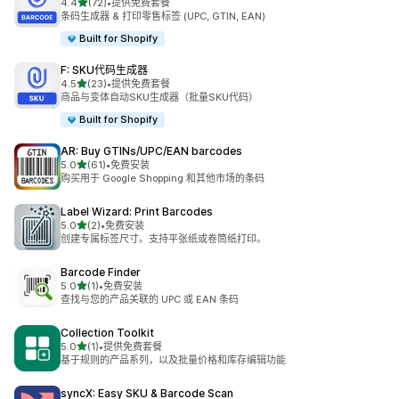
星（满分 5 星）
4.4
(72)
•
提供免费套餐
总共 72 条评论
条码生成器 & 打印零售标签 (UPC, GTIN, EAN)
Built for Shopify
F: SKU代码生成器
星（满分 5 星）
4.5
(23)
•
提供免费套餐
总共 23 条评论
商品与变体自动SKU生成器（批量SKU代码）
Built for Shopify
AR: Buy GTINs/UPC/EAN barcodes
星（满分 5 星）
5.0
(61)
•
免费安装
总共 61 条评论
购买用于 Google Shopping 和其他市场的条码
Label Wizard: Print Barcodes
星（满分 5 星）
5.0
(2)
•
免费安装
总共 2 条评论
创建专属标签尺寸。支持平张纸或卷筒纸打印。
Barcode Finder
星（满分 5 星）
5.0
(1)
•
免费安装
总共 1 条评论
查找与您的产品关联的 UPC 或 EAN 条码
Collection Toolkit
星（满分 5 星）
5.0
(1)
•
提供免费套餐
总共 1 条评论
基于规则的产品系列，以及批量价格和库存编辑功能
syncX: Easy SKU & Barcode Scan