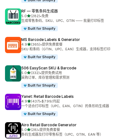
Built for Shopify
RF — 零售条码生成器
星（满分 5 星）
5.0
(282)
•
免费
总共 282 条评论
生成零售条码、SKU、UPC、GTIN —— 批量打印标签
Built for Shopify
MS Barcode Labels & Generator
星（满分 5 星）
4.9
(365)
•
提供免费套餐
总共 365 条评论
SKU 和条码（GTIN、UPC、EAN）生成器，支持标签打印
Built for Shopify
506 EasyScan SKU & Barcode
星（满分 5 星）
5.0
(332)
•
提供免费试用
总共 332 条评论
采购订单、库存管理和需求预测
Built for Shopify
Yanet: Retail Barcode Labels
星（满分 5 星）
4.9
(437)
•
$7.99/月起
总共 437 条评论
一个适合打印标签（UPC、EAN、GTIN）的条形码生成器
Built for Shopify
Airo Retail Barcode Generator
星（满分 5 星）
5.0
(28)
•
提供免费套餐
总共 28 条评论
条码生成器及打印零售标签（UPC、GTIN、EAN 等）