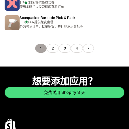
星（满分 5 星）
3.7
(55)
•
提供免费套餐
总共 55 条评论
使用条码扫描仪管理库存和订单
Scanpacker Barcode Pick & Pack
星（满分 5 星）
5.0
(4)
•
提供免费套餐
总共 4 条评论
条码验证订单，批量拣货，并打印承运商标签
1
2
3
4
想要添加应用？
免费试用 Shopify 3 天