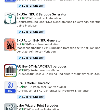
Built for Shopify
SKUGen SKU & Barcode Generator
von 5 Sternen
4,4
(52)
•
Kostenlose Installation
52 Rezensionen insgesamt
Benutzerfreundlicher SKU-Generator und Etikettendrucker für
deine Produkte
Built for Shopify
SKU Auto | Bulk SKU Generator
von 5 Sternen
4,4
(5)
•
Kostenlose Installation
5 Rezensionen insgesamt
Massenbearbeitung von SKUs und Barcodes mit zufälligen und
benutzerdefinierten Vorlagen
Built for Shopify
AR: Buy GTINs/UPC/EAN barcodes
von 5 Sternen
5,0
(61)
•
Kostenlose Installation
61 Rezensionen insgesamt
Barcodes für Google Shopping und andere Marktplätze kaufen
F: SKU Code Generator
von 5 Sternen
4,5
(23)
•
Kostenloser Plan verfügbar
23 Rezensionen insgesamt
Automatischer SKU-Generator für Produkte & Varianten
Built for Shopify
Label Wizard: Print Barcodes
von 5 Sternen
5,0
(2)
•
Kostenlose Installation