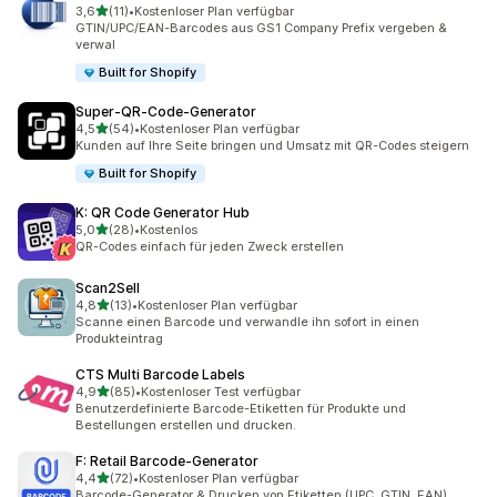
von 5 Sternen
3,6
(11)
•
Kostenloser Plan verfügbar
11 Rezensionen insgesamt
GTIN/UPC/EAN-Barcodes aus GS1 Company Prefix vergeben &
verwal
Built for Shopify
Super‑QR‑Code‑Generator
von 5 Sternen
4,5
(54)
•
Kostenloser Plan verfügbar
54 Rezensionen insgesamt
Kunden auf Ihre Seite bringen und Umsatz mit QR-Codes steigern
Built for Shopify
K: QR Code Generator Hub
von 5 Sternen
5,0
(28)
•
Kostenlos
28 Rezensionen insgesamt
QR-Codes einfach für jeden Zweck erstellen
Scan2Sell
von 5 Sternen
4,8
(13)
•
Kostenloser Plan verfügbar
13 Rezensionen insgesamt
Scanne einen Barcode und verwandle ihn sofort in einen
Produkteintrag
CTS Multi Barcode Labels
von 5 Sternen
4,9
(85)
•
Kostenloser Test verfügbar
85 Rezensionen insgesamt
Benutzerdefinierte Barcode-Etiketten für Produkte und
Bestellungen erstellen und drucken.
F: Retail Barcode‑Generator
von 5 Sternen
4,4
(72)
•
Kostenloser Plan verfügbar
72 Rezensionen insgesamt
Barcode-Generator & Drucken von Etiketten (UPC, GTIN, EAN)