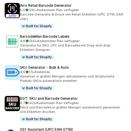
Airo Retail Barcode Generator
von 5 Sternen
5,0
(28)
•
Kostenloser Plan verfügbar
28 Rezensionen insgesamt
Barcode-Generator & Druck von Retail-Etiketten (UPC, GTIN, EAN
usw.)
Built for Shopify
BarcodeMan Barcode Labels
von 5 Sternen
4,8
(94)
•
Kostenloser Plan verfügbar
94 Rezensionen insgesamt
Generator für SKU, UPC und Barcodes mit Drag-and-drop-
Etiketten-Designer
Built for Shopify
SKU Generator ‑ Bulk & Auto
von 5 Sternen
4,6
(7)
•
Kostenlos
7 Rezensionen insgesamt
Varianten in großen Mengen aktualisieren und strukturierte
Produkt-SKUs automatisch erstellen
Built for Shopify
SGT: SKU and Barcode Generator
von 5 Sternen
4,7
(42)
•
Kostenloser Plan verfügbar
42 Rezensionen insgesamt
SKUs und Barcodes in großen Mengen automatisch generieren
und Etiketten drucken
Built for Shopify
GS1 Assistant (UPC EAN GTIN)