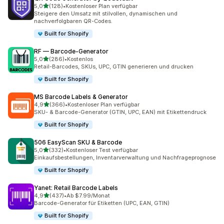
von 5 Sternen
5,0
(128)
•
Kostenloser Plan verfügbar
128 Rezensionen insgesamt
Steigere den Umsatz mit stilvollen, dynamischen und
nachverfolgbaren QR-Codes.
Built for Shopify
RF — Barcode‑Generator
von 5 Sternen
5,0
(286)
•
Kostenlos
286 Rezensionen insgesamt
Retail-Barcodes, SKUs, UPC, GTIN generieren und drucken
Built for Shopify
MS Barcode Labels & Generator
von 5 Sternen
4,9
(366)
•
Kostenloser Plan verfügbar
366 Rezensionen insgesamt
SKU- & Barcode-Generator (GTIN, UPC, EAN) mit Etikettendruck
Built for Shopify
506 EasyScan SKU & Barcode
von 5 Sternen
5,0
(332)
•
Kostenloser Test verfügbar
332 Rezensionen insgesamt
Einkaufsbestellungen, Inventarverwaltung und Nachfrageprognose
Built for Shopify
Yanet: Retail Barcode Labels
von 5 Sternen
4,9
(437)
•
Ab $7.99/Monat
437 Rezensionen insgesamt
Barcode-Generator für Etiketten (UPC, EAN, GTIN)
Built for Shopify