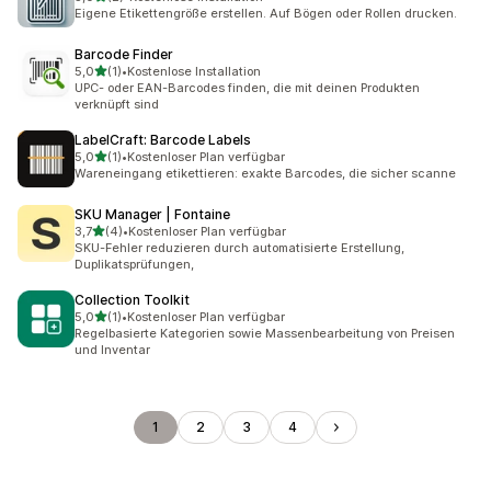
2 Rezensionen insgesamt
Eigene Etikettengröße erstellen. Auf Bögen oder Rollen drucken.
Barcode Finder
von 5 Sternen
5,0
(1)
•
Kostenlose Installation
1 Rezensionen insgesamt
UPC- oder EAN-Barcodes finden, die mit deinen Produkten
verknüpft sind
LabelCraft: Barcode Labels
von 5 Sternen
5,0
(1)
•
Kostenloser Plan verfügbar
1 Rezensionen insgesamt
Wareneingang etikettieren: exakte Barcodes, die sicher scanne
SKU Manager | Fontaine
von 5 Sternen
3,7
(4)
•
Kostenloser Plan verfügbar
4 Rezensionen insgesamt
SKU-Fehler reduzieren durch automatisierte Erstellung,
Duplikatsprüfungen,
Collection Toolkit
von 5 Sternen
5,0
(1)
•
Kostenloser Plan verfügbar
1 Rezensionen insgesamt
Regelbasierte Kategorien sowie Massenbearbeitung von Preisen
und Inventar
1
2
3
4