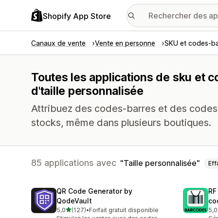
Shopify App Store
Canaux de vente
Vente en personne
SKU et codes-ba
Toutes les applications de sku et 
d'taille personnalisée
Attribuez des codes-barres et des codes S
stocks, même dans plusieurs boutiques.
85 applications avec
Taille personnalisée
Eff
QR Code Generator by
RF
QodeVault
co
étoile(s) sur 5
5,0
(127)
•
Forfait gratuit disponible
5,0
127 avis au total
281