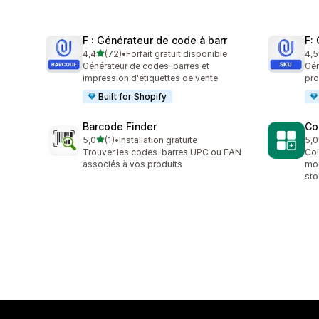
F : Générateur de code à barr
F:
étoile(s) sur 5
4,4
(72)
•
Forfait gratuit disponible
4,5
72 avis au total
23 
Générateur de codes-barres et
Gén
impression d'étiquettes de vente
pro
Built for Shopify
Barcode Finder
Co
étoile(s) sur 5
5,0
(1)
•
Installation gratuite
5,0
1 avis au total
1 a
Trouver les codes-barres UPC ou EAN
Col
associés à vos produits
mod
sto