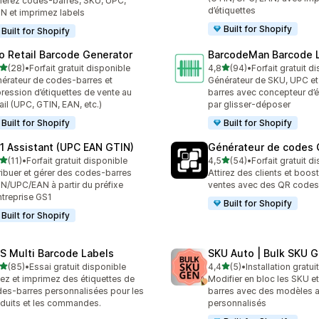
érez codes-barres, SKU, UPC,
d’étiquettes
N et imprimez labels
Built for Shopify
Built for Shopify
ro Retail Barcode Generator
BarcodeMan Barcode 
étoile(s) sur 5
étoile(s) sur 5
(28)
•
Forfait gratuit disponible
4,8
(94)
•
Forfait gratuit d
avis au total
94 avis au total
érateur de codes-barres et
Générateur de SKU, UPC e
ression d’étiquettes de vente au
barres avec concepteur d’é
ail (UPC, GTIN, EAN, etc.)
par glisser-déposer
Built for Shopify
Built for Shopify
1 Assistant (UPC EAN GTIN)
Générateur de codes 
étoile(s) sur 5
étoile(s) sur 5
(11)
•
Forfait gratuit disponible
4,5
(54)
•
Forfait gratuit d
avis au total
54 avis au total
ribuer et gérer des codes-barres
Attirez des clients et boos
N/UPC/EAN à partir du préfixe
ventes avec des QR codes
ntreprise GS1
Built for Shopify
Built for Shopify
S Multi Barcode Labels
SKU Auto | Bulk SKU G
étoile(s) sur 5
étoile(s) sur 5
(85)
•
Essai gratuit disponible
4,4
(5)
•
Installation gratui
avis au total
5 avis au total
ez et imprimez des étiquettes de
Modifier en bloc les SKU e
es-barres personnalisées pour les
barres avec des modèles a
duits et les commandes.
personnalisés