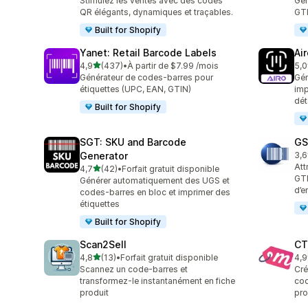
Stimulez les ventes avec des codes
Gén
QR élégants, dynamiques et traçables.
GTI
Built for Shopify
Yanet: Retail Barcode Labels
Ai
étoile(s) sur 5
4,9
(437)
•
À partir de $7.99 /mois
5,0
437 avis au total
28 
Générateur de codes-barres pour
Gén
étiquettes (UPC, EAN, GTIN)
imp
dét
Built for Shopify
SGT: SKU and Barcode
GS
Generator
3,6
11 
Att
étoile(s) sur 5
4,7
(42)
•
Forfait gratuit disponible
42 avis au total
GTI
Générer automatiquement des UGS et
d’e
codes-barres en bloc et imprimer des
étiquettes
Built for Shopify
Scan2Sell
CT
étoile(s) sur 5
4,8
(13)
•
Forfait gratuit disponible
4,9
13 avis au total
85 
Scannez un code-barres et
Cré
transformez-le instantanément en fiche
cod
produit
pro