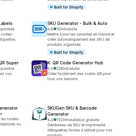
Built for Shopify
Labels
SKU Generator ‑ Bulk & Auto
étoile(s) sur 5
isponible
4,6
(6)
•
Gratuite
6 avis au total
t codes-
Mettre à jour les variantes en masse et
tiquettes
créer automatiquement des SKU de
produits organisés
Built for Shopify
QR Super
K: QR Code Generator Hub
étoile(s) sur 5
isponible
5,0
(28)
•
Gratuite
28 avis au total
tez vos
Créer facilement des codes QR pour
tous vos besoins
enerator
SKUGen SKU & Barcode
te
Generator
t les codes-
étoile(s) sur 5
4,4
(52)
•
Installation gratuite
52 avis au total
léatoires ou
Générateur de SKU et imprimante
d’étiquettes faciles à utiliser pour vos
produits