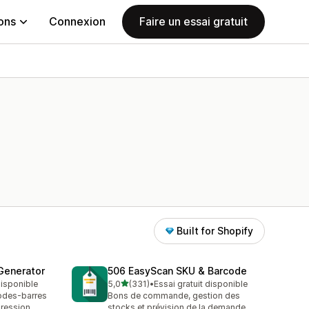
ions
Connexion
Faire un essai gratuit
Built for Shopify
Generator
506 EasyScan SKU & Barcode
étoile(s) sur 5
 disponible
5,0
(331)
•
Essai gratuit disponible
331 avis au total
odes-barres
Bons de commande, gestion des
pression
stocks et prévision de la demande