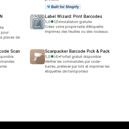
Built for Shopify
AN
Label Wizard: Print Barcodes
étoile(s) sur 5
5,0
(2)
•
Installation gratuite
2 avis au total
Créez votre propre taille d’étiquette.
ite
Imprimez des feuilles ou des rouleaux.
 pour
es places de
rcode Scan
Scanpacker Barcode Pick & Pack
étoile(s) sur 5
isponible
5,0
(4)
•
Forfait gratuit disponible
4 avis au total
commandes
Vérifier les commandes par code-
arres
barres, prélever par lots et imprimer les
étiquettes de transporteur