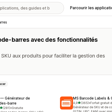
Parcourir les applicat
rres
code-barres avec des fonctionnalités
KU aux produits pour faciliter la gestion des
acer
 — Générateur de
MS Barcode Labels & 
étoile(s) sur 5
des‑barre
4,9
(365)
•
Forfait gratuit
365 avis au total
Générateur de SKU et de c
étoile(s) sur 5
(281)
•
Gratuite
 avis au total
(GTIN, UPC, EAN) avec im