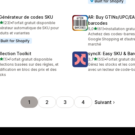
Built for Shopify
 Générateur de codes SKU
AR: Buy GTINs/UPC/E
étoile(s) sur 5
(23)
•
Forfait gratuit disponible
barcodes
avis au total
érateur automatique de SKU pour
étoile(s) sur 5
5,0
(61)
•
Installation gratu
61 avis au total
duits et variantes
Achetez des codes-barres
Google Shopping et d’autr
Built for Shopify
marché
llection Toolkit
syncX: Easy SKU & Ba
étoile(s) sur 5
étoile(s) sur 5
(1)
•
Forfait gratuit disponible
3,7
(55)
•
Forfait gratuit d
vis au total
55 avis au total
lections basées sur des règles, et
Gérez les stocks et les 
ification en bloc des prix et des
avec un lecteur de code-b
cks
Suivant
1
2
3
4