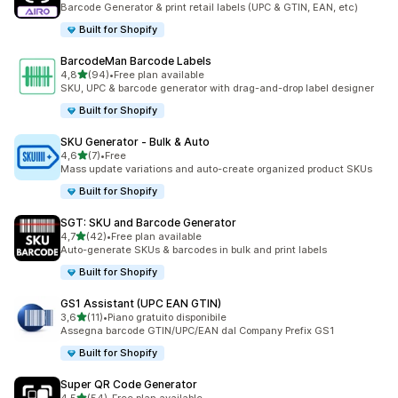
Barcode Generator & print retail labels (UPC & GTIN, EAN, etc)
Built for Shopify
BarcodeMan Barcode Labels
stelle su 5
4,8
(94)
•
Free plan available
94 recensioni totali
SKU, UPC & barcode generator with drag-and-drop label designer
Built for Shopify
SKU Generator ‑ Bulk & Auto
stelle su 5
4,6
(7)
•
Free
7 recensioni totali
Mass update variations and auto-create organized product SKUs
Built for Shopify
SGT: SKU and Barcode Generator
stelle su 5
4,7
(42)
•
Free plan available
42 recensioni totali
Auto-generate SKUs & barcodes in bulk and print labels
Built for Shopify
GS1 Assistant (UPC EAN GTIN)
stelle su 5
3,6
(11)
•
Piano gratuito disponibile
11 recensioni totali
Assegna barcode GTIN/UPC/EAN dal Company Prefix GS1
Built for Shopify
Super QR Code Generator
stelle su 5