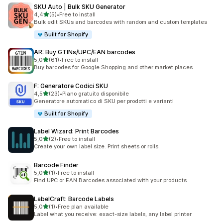
SKU Auto | Bulk SKU Generator
stelle su 5
4,4
(5)
•
Free to install
5 recensioni totali
Bulk edit SKUs and barcodes with random and custom templates
Built for Shopify
AR: Buy GTINs/UPC/EAN barcodes
stelle su 5
5,0
(61)
•
Free to install
61 recensioni totali
Buy barcodes for Google Shopping and other market places
F: Generatore Codici SKU
stelle su 5
4,5
(23)
•
Piano gratuito disponibile
23 recensioni totali
Generatore automatico di SKU per prodotti e varianti
Built for Shopify
Label Wizard: Print Barcodes
stelle su 5
5,0
(2)
•
Free to install
2 recensioni totali
Create your own label size. Print sheets or rolls.
Barcode Finder
stelle su 5
5,0
(1)
•
Free to install
1 recensioni totali
Find UPC or EAN Barcodes associated with your products
LabelCraft: Barcode Labels
stelle su 5
5,0
(1)
•
Free plan available
1 recensioni totali
Label what you receive: exact-size labels, any label printer