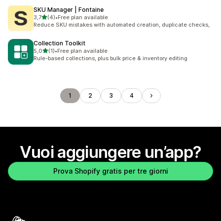
SKU Manager | Fontaine
stelle su 5
3,7
(4)
•
Free plan available
4 recensioni totali
Reduce SKU mistakes with automated creation, duplicate checks,
Collection Toolkit
stelle su 5
5,0
(1)
•
Free plan available
1 recensioni totali
Rule-based collections, plus bulk price & inventory editing
1
2
3
4
Vuoi aggiungere un’app?
Prova Shopify gratis per tre giorni