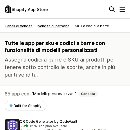
Shopify App Store
Canali di vendita
Vendita di persona
SKU e codici a barre
Tutte le app per sku e codici a barre con
funzionalità di modelli personalizzati
Assegna codici a barre e SKU ai prodotti per
tenere sotto controllo le scorte, anche in più
punti vendita.
85 app con
Modelli personalizzati
Cancella
Built for Shopify
QR Code Generator by QodeVault
stelle su 5
5,0
(127)
•
Free plan available
127 recensioni totali