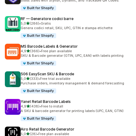
Boost Sales with Stylish, Dynamic, and Trackable QR Codes.
Built for Shopify
RF — Generatore codici barre
stelle su 5
5,0
(286)
•
Gratis
286 recensioni totali
Genera codici retail, SKU, UPC, GTIN e stampa etichette
Built for Shopify
MS Barcode Labels & Generator
stelle su 5
4,9
(366)
•
Free plan available
366 recensioni totali
SKU & Barcode generator (GTIN, UPC, EAN) with labels printing
Built for Shopify
506 EasyScan SKU & Barcode
stelle su 5
5,0
(333)
•
Free trial available
333 recensioni totali
Purchase orders, inventory management & demand forecasting
Built for Shopify
Yanet Retail Barcode Labels
stelle su 5
4,9
(438)
•
Free to install
438 recensioni totali
A SKU & barcode generator for printing labels (UPC, EAN, GTIN)
Built for Shopify
Airo Retail Barcode Generator
stelle su 5
5,0
(28)
•
Free plan available
28 recensioni totali