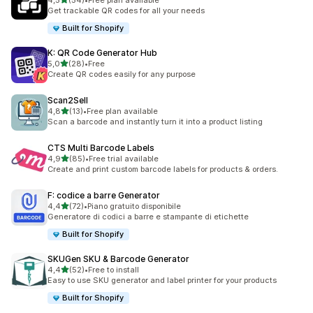
4,5
(54)
•
Free plan available
54 recensioni totali
Get trackable QR codes for all your needs
Built for Shopify
K: QR Code Generator Hub
stelle su 5
5,0
(28)
•
Free
28 recensioni totali
Create QR codes easily for any purpose
Scan2Sell
stelle su 5
4,8
(13)
•
Free plan available
13 recensioni totali
Scan a barcode and instantly turn it into a product listing
CTS Multi Barcode Labels
stelle su 5
4,9
(85)
•
Free trial available
85 recensioni totali
Create and print custom barcode labels for products & orders.
F: codice a barre Generator
stelle su 5
4,4
(72)
•
Piano gratuito disponibile
72 recensioni totali
Generatore di codici a barre e stampante di etichette
Built for Shopify
SKUGen SKU & Barcode Generator
stelle su 5
4,4
(52)
•
Free to install
52 recensioni totali
Easy to use SKU generator and label printer for your products
Built for Shopify