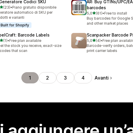
 Generatore Codici SKU
AR: Buy GTINs/UPC/E
stelle su 5
(23)
•
Piano gratuito disponibile
barcodes
recensioni totali
eratore automatico di SKU per
stelle su 5
5,0
(61)
•
Free to install
61 recensioni totali
dotti e varianti
Buy barcodes for Google 
and other market places
Built for Shopify
belCraft: Barcode Labels
Scanpacker Barcode P
stelle su 5
stelle su 5
(1)
•
Free plan available
5,0
(4)
•
Free plan availabl
ecensioni totali
4 recensioni totali
el the stock you receive, exact-size
Barcode-verify orders, bat
codes that scan
print carrier labels
Avanti
1
2
3
4
i aggiungere un’