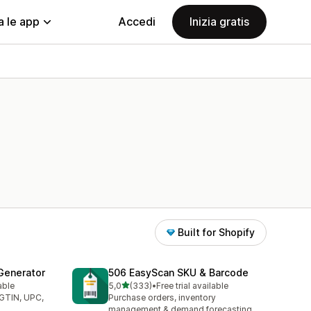
a le app
Accedi
Inizia gratis
Built for Shopify
Generator
506 EasyScan SKU & Barcode
stelle su 5
able
5,0
(333)
•
Free trial available
333 recensioni totali
(GTIN, UPC,
Purchase orders, inventory
management & demand forecasting