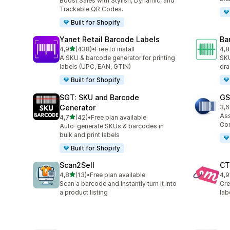
Boost Sales with Stylish, Dynamic, and
Trackable QR Codes.
Built for Shopify
Yanet Retail Barcode Labels
Ba
stelle su 5
4,9
(438)
•
Free to install
4,8
438 recensioni totali
94 
A SKU & barcode generator for printing
SKU
labels (UPC, EAN, GTIN)
dra
Built for Shopify
SGT: SKU and Barcode
GS
Generator
3,6
11 
As
stelle su 5
4,7
(42)
•
Free plan available
42 recensioni totali
Com
Auto-generate SKUs & barcodes in
bulk and print labels
Built for Shopify
Scan2Sell
CT
stelle su 5
4,8
(13)
•
Free plan available
4,9
13 recensioni totali
85 
Scan a barcode and instantly turn it into
Cre
a product listing
lab