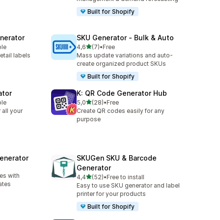
Built for Shopify
enerator
SKU Generator ‑ Bulk & Auto
stelle su 5
ble
4,6
(7)
•
Free
7 recensioni totali
etail labels
Mass update variations and auto-
create organized product SKUs
Built for Shopify
ator
K: QR Code Generator Hub
stelle su 5
ble
5,0
(28)
•
Free
28 recensioni totali
all your
Create QR codes easily for any
purpose
enerator
SKUGen SKU & Barcode
Generator
es with
stelle su 5
4,4
(52)
•
Free to install
52 recensioni totali
ates
Easy to use SKU generator and label
printer for your products
Built for Shopify