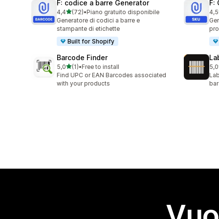
F: codice a barre Generator
F:
stelle su 5
4,4
(72)
•
Piano gratuito disponibile
4,5
72 recensioni totali
23 
Generatore di codici a barre e
Gen
stampante di etichette
pro
Built for Shopify
Barcode Finder
La
stelle su 5
5,0
(1)
•
Free to install
5,0
1 recensioni totali
1 r
Find UPC or EAN Barcodes associated
Lab
with your products
bar
Vuo