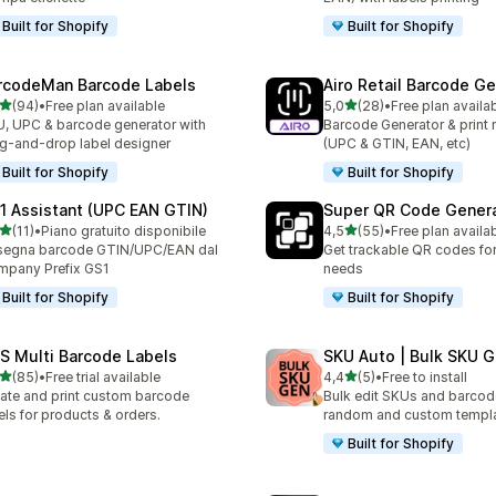
Built for Shopify
Built for Shopify
rcodeMan Barcode Labels
Airo Retail Barcode G
stelle su 5
stelle su 5
(94)
•
Free plan available
5,0
(28)
•
Free plan availa
recensioni totali
28 recensioni totali
, UPC & barcode generator with
Barcode Generator & print r
g-and-drop label designer
(UPC & GTIN, EAN, etc)
Built for Shopify
Built for Shopify
1 Assistant (UPC EAN GTIN)
Super QR Code Gener
stelle su 5
stelle su 5
(11)
•
Piano gratuito disponibile
4,5
(55)
•
Free plan availa
recensioni totali
55 recensioni totali
segna barcode GTIN/UPC/EAN dal
Get trackable QR codes for 
pany Prefix GS1
needs
Built for Shopify
Built for Shopify
S Multi Barcode Labels
SKU Auto | Bulk SKU G
stelle su 5
stelle su 5
(85)
•
Free trial available
4,4
(5)
•
Free to install
recensioni totali
5 recensioni totali
ate and print custom barcode
Bulk edit SKUs and barcod
els for products & orders.
random and custom templ
Built for Shopify