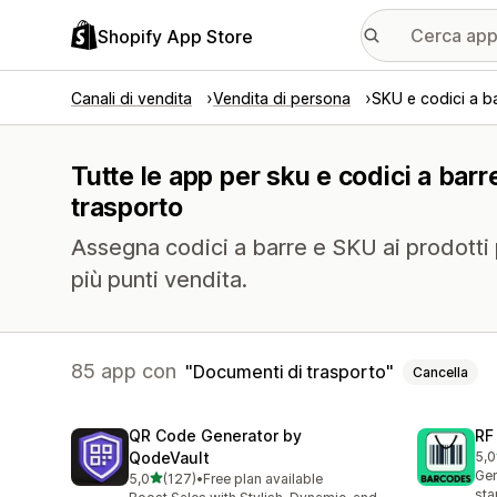
Shopify App Store
Canali di vendita
Vendita di persona
SKU e codici a b
Tutte le app per sku e codici a barr
trasporto
Assegna codici a barre e SKU ai prodotti p
più punti vendita.
85 app con
Documenti di trasporto
Cancella
QR Code Generator by
RF
QodeVault
5,0
286
Gen
stelle su 5
5,0
(127)
•
Free plan available
127 recensioni totali
sta