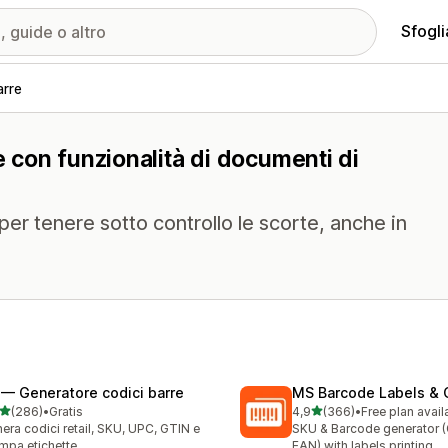
Sfogli
arre
e con funzionalità di documenti di
er tenere sotto controllo le scorte, anche in
 — Generatore codici barre
MS Barcode Labels & 
stelle su 5
stelle su 5
(286)
•
Gratis
4,9
(366)
•
Free plan avail
 recensioni totali
366 recensioni totali
era codici retail, SKU, UPC, GTIN e
SKU & Barcode generator 
mpa etichette
EAN) with labels printing