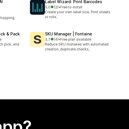
AN
Label Wizard: Print Barcodes
stelle su 5
5,0
(2)
•
Free to install
2 recensioni totali
Create your own label size. Print sheets
or rolls.
Shopping
ick & Pack
SKU Manager | Fontaine
stelle su 5
e
3,7
(4)
•
Free plan available
4 recensioni totali
ch pick, and
Reduce SKU mistakes with automated
creation, duplicate checks,
app?