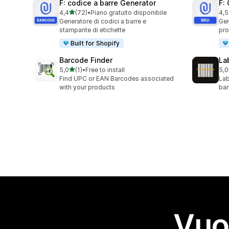
F: codice a barre Generator
F:
stelle su 5
4,4
(72)
•
Piano gratuito disponibile
4,5
72 recensioni totali
23 
Generatore di codici a barre e
Gen
stampante di etichette
pro
Built for Shopify
Barcode Finder
La
stelle su 5
5,0
(1)
•
Free to install
5,0
1 recensioni totali
1 r
Find UPC or EAN Barcodes associated
Lab
with your products
bar
Vuo