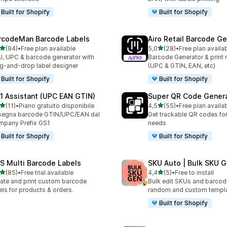
Built for Shopify
Built for Shopify
rcodeMan Barcode Labels
Airo Retail Barcode G
stelle su 5
stelle su 5
(94)
•
Free plan available
5,0
(28)
•
Free plan availa
recensioni totali
28 recensioni totali
, UPC & barcode generator with
Barcode Generator & print r
g-and-drop label designer
(UPC & GTIN, EAN, etc)
Built for Shopify
Built for Shopify
1 Assistant (UPC EAN GTIN)
Super QR Code Gener
stelle su 5
stelle su 5
(11)
•
Piano gratuito disponibile
4,5
(55)
•
Free plan availa
recensioni totali
55 recensioni totali
segna barcode GTIN/UPC/EAN dal
Get trackable QR codes for 
pany Prefix GS1
needs
Built for Shopify
Built for Shopify
S Multi Barcode Labels
SKU Auto | Bulk SKU G
stelle su 5
stelle su 5
(85)
•
Free trial available
4,4
(5)
•
Free to install
recensioni totali
5 recensioni totali
ate and print custom barcode
Bulk edit SKUs and barcod
els for products & orders.
random and custom templ
Built for Shopify