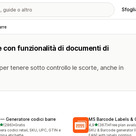
Sfogli
arre
e con funzionalità di documenti di
er tenere sotto controllo le scorte, anche in
 — Generatore codici barre
MS Barcode Labels & 
stelle su 5
stelle su 5
(286)
•
Gratis
4,9
(367)
•
Free plan avail
 recensioni totali
367 recensioni totali
era codici retail, SKU, UPC, GTIN e
SKU & Barcode generator 
mpa etichette
EAN) with labels printing