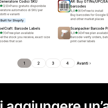
 Generatore Codici SKU
AR: Buy GTINs/UPC/E
stelle su 5
(23)
•
Piano gratuito disponibile
barcodes
recensioni totali
eratore automatico di SKU per
stelle su 5
5,0
(61)
•
Free to install
61 recensioni totali
dotti e varianti
Buy barcodes for Google 
and other market places
Built for Shopify
belCraft: Barcode Labels
Scanpacker Barcode P
stelle su 5
stelle su 5
(1)
•
Free plan available
5,0
(4)
•
Free plan availabl
ecensioni totali
4 recensioni totali
el the stock you receive, exact-size
Barcode-verify orders, bat
codes that scan
print carrier labels
Avanti
1
2
3
4
i aggiungere un’