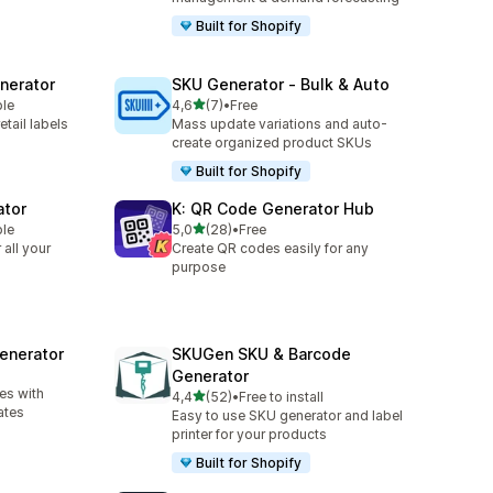
Built for Shopify
enerator
SKU Generator ‑ Bulk & Auto
stelle su 5
ble
4,6
(7)
•
Free
7 recensioni totali
etail labels
Mass update variations and auto-
create organized product SKUs
Built for Shopify
ator
K: QR Code Generator Hub
stelle su 5
ble
5,0
(28)
•
Free
28 recensioni totali
all your
Create QR codes easily for any
purpose
enerator
SKUGen SKU & Barcode
Generator
es with
stelle su 5
4,4
(52)
•
Free to install
52 recensioni totali
ates
Easy to use SKU generator and label
printer for your products
Built for Shopify