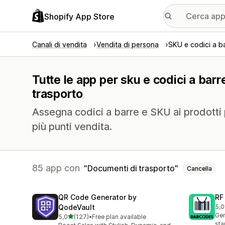
Shopify App Store
Canali di vendita
Vendita di persona
SKU e codici a b
Tutte le app per sku e codici a barr
trasporto
Assegna codici a barre e SKU ai prodotti p
più punti vendita.
85 app con
Documenti di trasporto
Cancella
QR Code Generator by
RF
QodeVault
5,0
286
Gen
stelle su 5
5,0
(127)
•
Free plan available
127 recensioni totali
sta