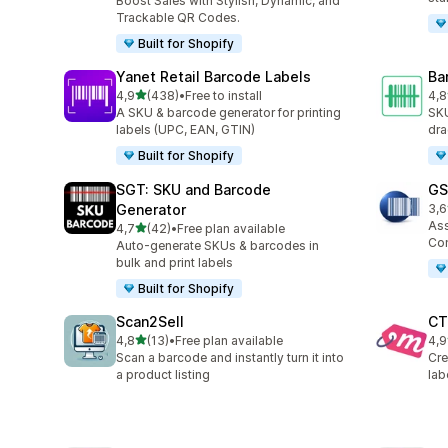
Boost Sales with Stylish, Dynamic, and
Trackable QR Codes.
Built for Shopify
Yanet Retail Barcode Labels
Ba
stelle su 5
4,9
(438)
•
Free to install
4,8
438 recensioni totali
94 
A SKU & barcode generator for printing
SKU
labels (UPC, EAN, GTIN)
dra
Built for Shopify
SGT: SKU and Barcode
GS
Generator
3,6
11 
As
stelle su 5
4,7
(42)
•
Free plan available
42 recensioni totali
Com
Auto-generate SKUs & barcodes in
bulk and print labels
Built for Shopify
Scan2Sell
CT
stelle su 5
4,8
(13)
•
Free plan available
4,9
13 recensioni totali
85 
Scan a barcode and instantly turn it into
Cre
a product listing
lab