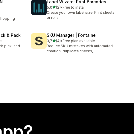
AN
Label Wizard: Print Barcodes
stelle su 5
5,0
(2)
•
Free to install
2 recensioni totali
Create your own label size. Print sheets
or rolls.
Shopping
ick & Pack
SKU Manager | Fontaine
stelle su 5
e
3,7
(4)
•
Free plan available
4 recensioni totali
ch pick, and
Reduce SKU mistakes with automated
creation, duplicate checks,
app?