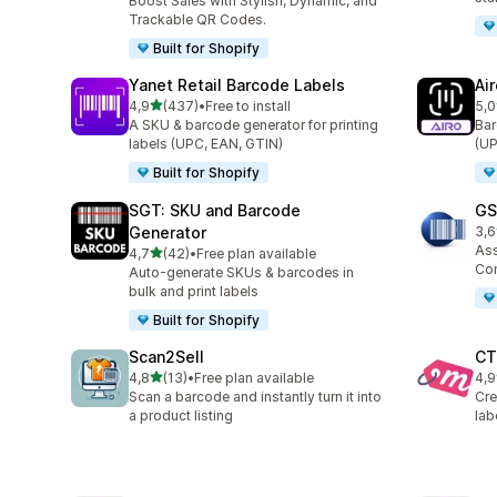
Boost Sales with Stylish, Dynamic, and
Trackable QR Codes.
Built for Shopify
Yanet Retail Barcode Labels
Ai
stelle su 5
4,9
(437)
•
Free to install
5,0
437 recensioni totali
28 
A SKU & barcode generator for printing
Bar
labels (UPC, EAN, GTIN)
(UP
Built for Shopify
SGT: SKU and Barcode
GS
Generator
3,6
11 
As
stelle su 5
4,7
(42)
•
Free plan available
42 recensioni totali
Com
Auto-generate SKUs & barcodes in
bulk and print labels
Built for Shopify
Scan2Sell
CT
stelle su 5
4,8
(13)
•
Free plan available
4,9
13 recensioni totali
85 
Scan a barcode and instantly turn it into
Cre
a product listing
lab