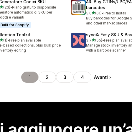
 Generatore Codici SKU
AR: Buy GTINs/UPC/E
stelle su 5
(23)
•
Piano gratuito disponibile
barcodes
recensioni totali
eratore automatico di SKU per
stelle su 5
5,0
(61)
•
Free to install
61 recensioni totali
dotti e varianti
Buy barcodes for Google 
and other market places
Built for Shopify
llection Toolkit
syncX: Easy SKU & Ba
stelle su 5
stelle su 5
(1)
•
Free plan available
3,7
(55)
•
Free plan availa
ecensioni totali
55 recensioni totali
e-based collections, plus bulk price
Manage stock inventory a
nventory editing
with a barcode scanner
Avanti
1
2
3
4
i aggiungere un’