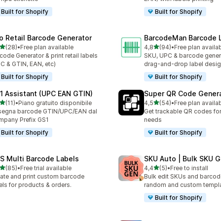
Built for Shopify
Built for Shopify
ro Retail Barcode Generator
BarcodeMan Barcode 
stelle su 5
stelle su 5
(28)
•
Free plan available
4,8
(94)
•
Free plan availa
recensioni totali
94 recensioni totali
code Generator & print retail labels
SKU, UPC & barcode gener
C & GTIN, EAN, etc)
drag-and-drop label desig
Built for Shopify
Built for Shopify
1 Assistant (UPC EAN GTIN)
Super QR Code Gener
stelle su 5
stelle su 5
(11)
•
Piano gratuito disponibile
4,5
(54)
•
Free plan availa
recensioni totali
54 recensioni totali
segna barcode GTIN/UPC/EAN dal
Get trackable QR codes for 
pany Prefix GS1
needs
Built for Shopify
Built for Shopify
S Multi Barcode Labels
SKU Auto | Bulk SKU G
stelle su 5
stelle su 5
(85)
•
Free trial available
4,4
(5)
•
Free to install
recensioni totali
5 recensioni totali
ate and print custom barcode
Bulk edit SKUs and barcod
els for products & orders.
random and custom templ
Built for Shopify