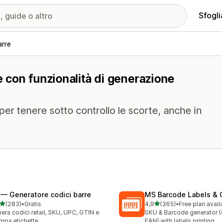
Sfogli
arre
re con funzionalità di generazione
er tenere sotto controllo le scorte, anche in
 — Generatore codici barre
MS Barcode Labels & 
stelle su 5
stelle su 5
(283)
•
Gratis
4,9
(365)
•
Free plan avail
 recensioni totali
365 recensioni totali
era codici retail, SKU, UPC, GTIN e
SKU & Barcode generator 
mpa etichette
EAN) with labels printing