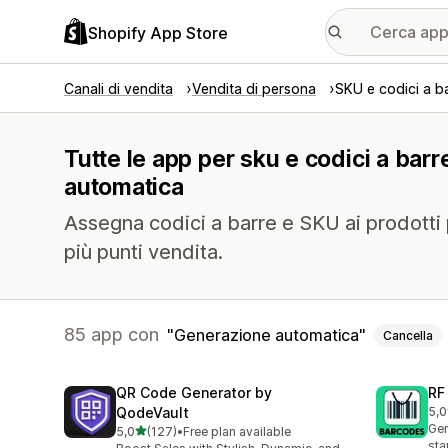
Shopify App Store
Canali di vendita
Vendita di persona
SKU e codici a b
Tutte le app per sku e codici a bar
automatica
Assegna codici a barre e SKU ai prodotti p
più punti vendita.
85 app con
Generazione automatica
Cancella
QR Code Generator by
RF
QodeVault
5,0
283
Gen
stelle su 5
5,0
(127)
•
Free plan available
127 recensioni totali
sta