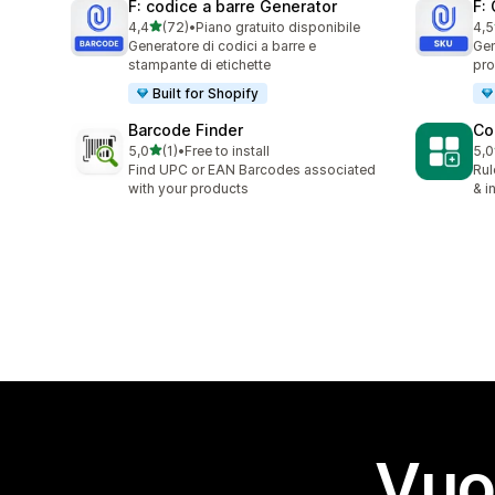
F: codice a barre Generator
F:
stelle su 5
4,4
(72)
•
Piano gratuito disponibile
4,5
72 recensioni totali
23 
Generatore di codici a barre e
Gen
stampante di etichette
pro
Built for Shopify
Barcode Finder
Co
stelle su 5
5,0
(1)
•
Free to install
5,0
1 recensioni totali
1 r
Find UPC or EAN Barcodes associated
Rul
with your products
& i
Vuo