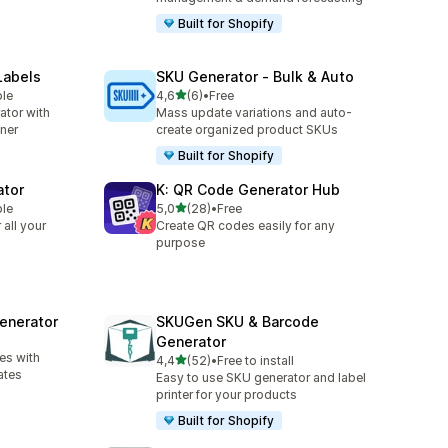
Built for Shopify
Labels
SKU Generator ‑ Bulk & Auto
stelle su 5
ble
4,6
(6)
•
Free
6 recensioni totali
ator with
Mass update variations and auto-
ner
create organized product SKUs
Built for Shopify
ator
K: QR Code Generator Hub
stelle su 5
ble
5,0
(28)
•
Free
28 recensioni totali
all your
Create QR codes easily for any
purpose
enerator
SKUGen SKU & Barcode
Generator
es with
stelle su 5
4,4
(52)
•
Free to install
52 recensioni totali
ates
Easy to use SKU generator and label
printer for your products
Built for Shopify