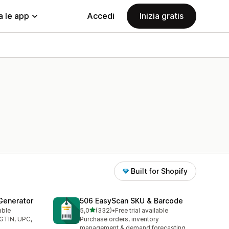
a le app
Accedi
Inizia gratis
Built for Shopify
Generator
506 EasyScan SKU & Barcode
stelle su 5
able
5,0
(332)
•
Free trial available
332 recensioni totali
(GTIN, UPC,
Purchase orders, inventory
management & demand forecasting