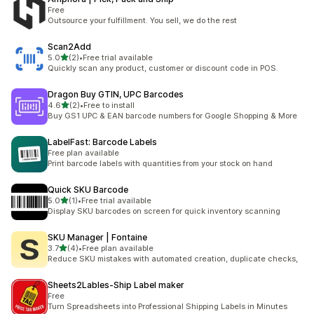
Free
Outsource your fulfillment. You sell, we do the rest
Scan2Add
별 5개 중
5.0
(2)
•
Free trial available
총 리뷰 2개
Quickly scan any product, customer or discount code in POS.
Dragon Buy GTIN, UPC Barcodes
별 5개 중
4.6
(2)
•
Free to install
총 리뷰 2개
Buy GS1 UPC & EAN barcode numbers for Google Shopping & More
LabelFast: Barcode Labels
Free plan available
Print barcode labels with quantities from your stock on hand
Quick SKU Barcode
별 5개 중
5.0
(1)
•
Free trial available
총 리뷰 1개
Display SKU barcodes on screen for quick inventory scanning
SKU Manager | Fontaine
별 5개 중
3.7
(4)
•
Free plan available
총 리뷰 4개
Reduce SKU mistakes with automated creation, duplicate checks,
Sheets2Lables‑Ship Label maker
Free
Turn Spreadsheets into Professional Shipping Labels in Minutes