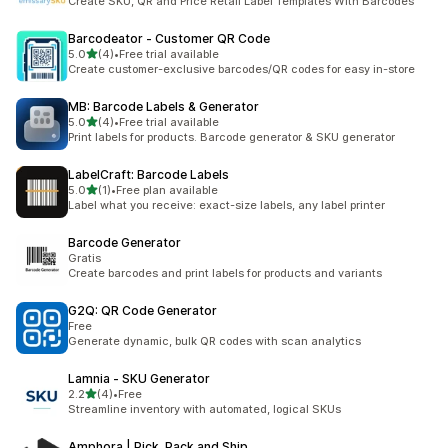
Create SKU, QR and Price Retail Label Templates With Barcodes
Barcodeator ‑ Customer QR Code
별 5개 중
5.0
(4)
•
Free trial available
총 리뷰 4개
Create customer-exclusive barcodes/QR codes for easy in-store
MB: Barcode Labels & Generator
별 5개 중
5.0
(4)
•
Free trial available
총 리뷰 4개
Print labels for products. Barcode generator & SKU generator
LabelCraft: Barcode Labels
별 5개 중
5.0
(1)
•
Free plan available
총 리뷰 1개
Label what you receive: exact-size labels, any label printer
Barcode Generator
Gratis
Create barcodes and print labels for products and variants
G2Q: QR Code Generator
Free
Generate dynamic, bulk QR codes with scan analytics
Lamnia ‑ SKU Generator
별 5개 중
2.2
(4)
•
Free
총 리뷰 4개
Streamline inventory with automated, logical SKUs
Amphora | Pick, Pack and Ship