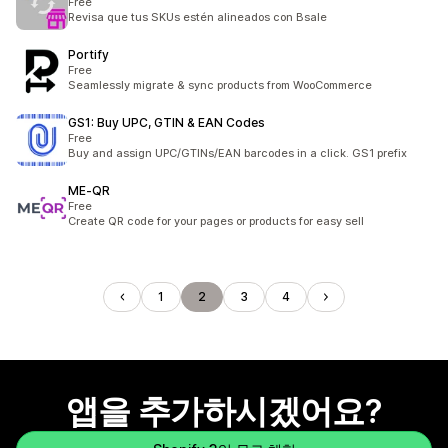
Free
Revisa que tus SKUs estén alineados con Bsale
Portify
Free
Seamlessly migrate & sync products from WooCommerce
GS1: Buy UPC, GTIN & EAN Codes
Free
Buy and assign UPC/GTINs/EAN barcodes in a click. GS1 prefix
ME‑QR
Free
Create QR code for your pages or products for easy sell
1
2
3
4
앱을 추가하시겠어요?