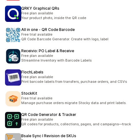
QRKY Graphical QRs
Free plan available
Your product photo, inside the QR code
All in one ‑ QR Code Barcode
Free trial available
QR Code Barcode Generator. Create with logo, label
Receivio: PO Label & Receive
Free plan available
Streamline Inventory with Barcode Labels
FlochLabels
Free plan available
Print barcode labels from transfers, purchase orders, and CSVs
StockKit
Free trial available
Manage purchase orders migrate Stocky data and print labels.
QR Code Generator & Tracker
Free plan available
QR codes for products, collections, pages, and campaigns—track
Bsale Sync I Revision de SKUs