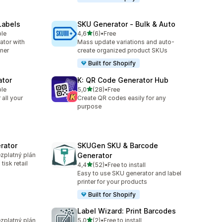
Labels
SKU Generator ‑ Bulk & Auto
z 5 hvězd
ble
4,6
(6)
•
Free
Celkový počet recenzí: 6
ator with
Mass update variations and auto-
ner
create organized product SKUs
Built for Shopify
ator
K: QR Code Generator Hub
z 5 hvězd
ble
5,0
(28)
•
Free
Celkový počet recenzí: 28
all your
Create QR codes easily for any
purpose
rator
SKUGen SKU & Barcode
ezplatný plán
Generator
isk retail
z 5 hvězd
4,4
(52)
•
Free to install
Celkový počet recenzí: 52
Easy to use SKU generator and label
printer for your products
Built for Shopify
Label Wizard: Print Barcodes
z 5 hvězd
ezplatný plán
5,0
(2)
•
Free to install