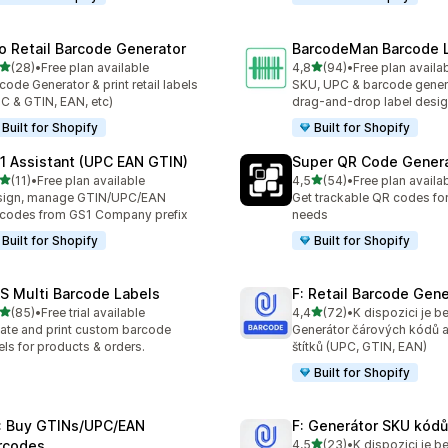
ro Retail Barcode Generator
BarcodeMan Barcode 
z 5 hvězd
z 5 hvězd
(28)
•
Free plan available
4,8
(94)
•
Free plan availa
kový počet recenzí: 28
Celkový počet recenzí: 94
code Generator & print retail labels
SKU, UPC & barcode gener
C & GTIN, EAN, etc)
drag-and-drop label desig
Built for Shopify
Built for Shopify
1 Assistant (UPC EAN GTIN)
Super QR Code Gener
z 5 hvězd
z 5 hvězd
(11)
•
Free plan available
4,5
(54)
•
Free plan availa
kový počet recenzí: 11
Celkový počet recenzí: 54
sign, manage GTIN/UPC/EAN
Get trackable QR codes for 
codes from GS1 Company prefix
needs
Built for Shopify
Built for Shopify
S Multi Barcode Labels
F: Retail Barcode Gene
z 5 hvězd
z 5 hvězd
(85)
•
Free trial available
4,4
(72)
•
K dispozici je b
kový počet recenzí: 85
Celkový počet recenzí: 72
ate and print custom barcode
Generátor čárových kódů a t
els for products & orders.
štítků (UPC, GTIN, EAN)
Built for Shopify
: Buy GTINs/UPC/EAN
F: Generátor SKU kódů
z 5 hvězd
rcodes
4,5
(23)
•
K dispozici je b