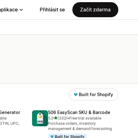
aplikace
Přihlásit se
Začít zdarma
Built for Shopify
Generator
506 EasyScan SKU & Barcode
z 5 hvězd
able
5,0
(332)
•
Free trial available
6
Celkový počet recenzí: 332
(GTIN, UPC,
Purchase orders, inventory
management & demand forecasting
Built for Shopify