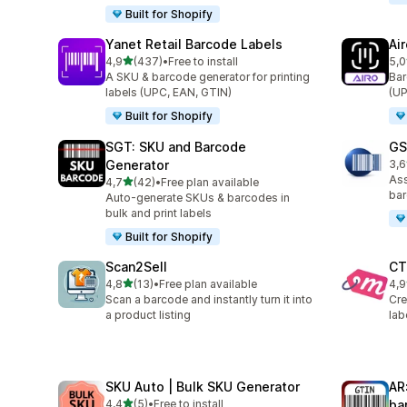
Built for Shopify
Yanet Retail Barcode Labels
Ai
z 5 hvězd
4,9
(437)
•
Free to install
5,0
Celkový počet recenzí: 437
Cel
A SKU & barcode generator for printing
Bar
labels (UPC, EAN, GTIN)
(UP
Built for Shopify
SGT: SKU and Barcode
GS
Generator
3,6
Cel
As
z 5 hvězd
4,7
(42)
•
Free plan available
Celkový počet recenzí: 42
bar
Auto-generate SKUs & barcodes in
bulk and print labels
Built for Shopify
Scan2Sell
CT
z 5 hvězd
4,8
(13)
•
Free plan available
4,9
Celkový počet recenzí: 13
Cel
Scan a barcode and instantly turn it into
Cre
a product listing
lab
SKU Auto | Bulk SKU Generator
AR
z 5 hvězd
4,4
(5)
•
Free to install
ba