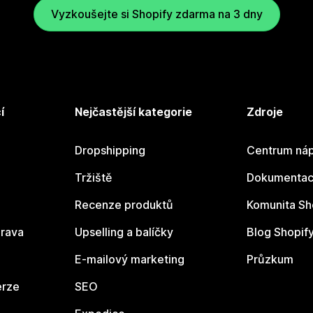
Vyzkoušejte si Shopify zdarma na 3 dny
í
Nejčastější kategorie
Zdroje
Dropshipping
Centrum náp
Tržiště
Dokumentace
Recenze produktů
Komunita Sh
rava
Upselling a balíčky
Blog Shopif
E-mailový marketing
Průzkum
erze
SEO