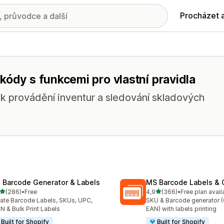
Procházet 
kódy s funkcemi pro vlastní pravidla
k provádění inventur a sledování skladových
: Barcode Generator & Labels
MS Barcode Labels & 
z 5 hvězd
z 5 hvězd
(286)
•
Free
4,9
(366)
•
Free plan avail
kový počet recenzí: 286
Celkový počet recenzí: 36
ate Barcode Labels, SKUs, UPC,
SKU & Barcode generator 
N & Bulk Print Labels
EAN) with labels printing
Built for Shopify
Built for Shopify