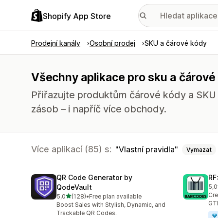
Shopify App Store
Prodejní kanály
Osobní prodej
SKU a čárové kódy
Všechny aplikace pro sku a čárové 
Přiřazujte produktům čárové kódy a SKU 
zásob – i napříč více obchody.
Více aplikací (85) s:
Vlastní pravidla
Vymazat
QR Code Generator by
RF
QodeVault
5,0
Cel
Cre
z 5 hvězd
5,0
(128)
•
Free plan available
Celkový počet recenzí: 128
GTI
Boost Sales with Stylish, Dynamic, and
Trackable QR Codes.