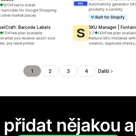
Celkový počet recenzí: 23
Automatický generátor SK
z 5 hvězd
(61)
•
Free to install
kový počet recenzí: 61
produkty a varianty
 barcodes for Google Shopping
 other market places
Built for Shopify
belCraft: Barcode Labels
SKU Manager | Fontai
z 5 hvězd
z 5 hvězd
(1)
•
Free plan available
3,7
(4)
•
Free plan availabl
kový počet recenzí: 1
Celkový počet recenzí: 4
el what you receive: exact-size
Reduce SKU mistakes with
els, any label printer
creation, duplicate checks,
Další
1
2
3
4
přidat nějakou a