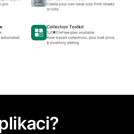
Celkový počet recenzí: 2
U pro
Create your own label size. Print sheets
or rolls.
ne
Collection Toolkit
z 5 hvězd
e
5,0
(1)
•
Free plan available
Celkový počet recenzí: 1
 automated
Rule-based collections, plus bulk price
& inventory editing
plikaci?