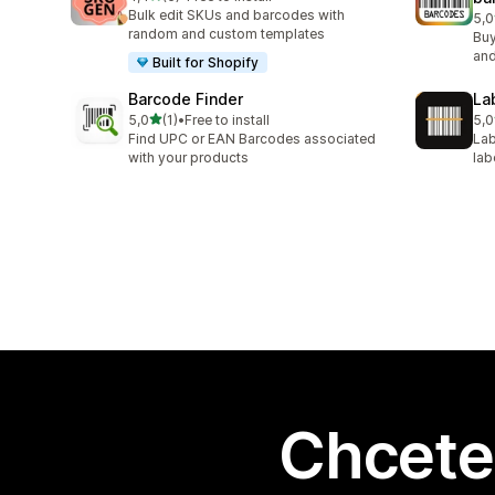
Celkový počet recenzí: 5
Bulk edit SKUs and barcodes with
5,0
Cel
random and custom templates
Buy
and
Built for Shopify
Barcode Finder
La
z 5 hvězd
5,0
(1)
•
Free to install
5,0
Celkový počet recenzí: 1
Cel
Find UPC or EAN Barcodes associated
Lab
with your products
lab
Chcete 