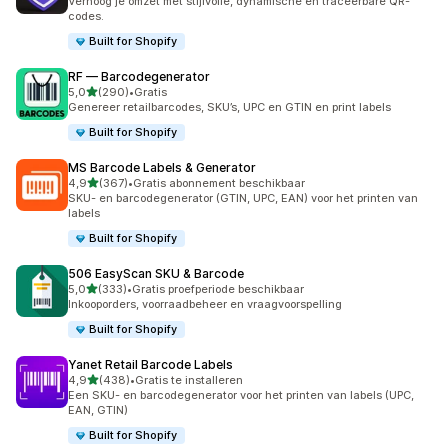
Verhoog je omzet met stijlvolle, dynamische en traceerbare QR-
codes.
Built for Shopify
RF — Barcodegenerator
van 5 sterren
5,0
(290)
•
Gratis
290 recensies in totaal
Genereer retailbarcodes, SKU’s, UPC en GTIN en print labels
Built for Shopify
MS Barcode Labels & Generator
van 5 sterren
4,9
(367)
•
Gratis abonnement beschikbaar
367 recensies in totaal
SKU- en barcodegenerator (GTIN, UPC, EAN) voor het printen van
labels
Built for Shopify
506 EasyScan SKU & Barcode
van 5 sterren
5,0
(333)
•
Gratis proefperiode beschikbaar
333 recensies in totaal
Inkooporders, voorraadbeheer en vraagvoorspelling
Built for Shopify
Yanet Retail Barcode Labels
van 5 sterren
4,9
(438)
•
Gratis te installeren
438 recensies in totaal
Een SKU- en barcodegenerator voor het printen van labels (UPC,
EAN, GTIN)
Built for Shopify