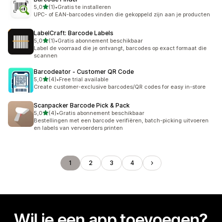
van 5 sterren
5,0
(1)
•
Gratis te installeren
1 recensies in totaal
UPC- of EAN-barcodes vinden die gekoppeld zijn aan je producten
LabelCraft: Barcode Labels
van 5 sterren
5,0
(1)
•
Gratis abonnement beschikbaar
1 recensies in totaal
Label de voorraad die je ontvangt, barcodes op exact formaat die
scannen
Barcodeator ‑ Customer QR Code
van 5 sterren
5,0
(4)
•
Free trial available
4 recensies in totaal
Create customer-exclusive barcodes/QR codes for easy in-store
Scanpacker Barcode Pick & Pack
van 5 sterren
5,0
(4)
•
Gratis abonnement beschikbaar
4 recensies in totaal
Bestellingen met een barcode verifiëren, batch-picking uitvoeren
en labels van vervoerders printen
1
2
3
4
Wil je een app toevoegen?