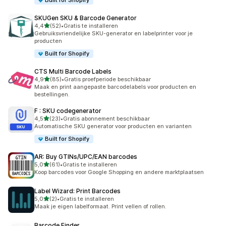
Built for Shopify
SKUGen SKU & Barcode Generator
van 5 sterren
4,4
(52)
•
Gratis te installeren
52 recensies in totaal
Gebruiksvriendelijke SKU-generator en labelprinter voor je
producten
Built for Shopify
CTS Multi Barcode Labels
van 5 sterren
4,9
(85)
•
Gratis proefperiode beschikbaar
85 recensies in totaal
Maak en print aangepaste barcodelabels voor producten en
bestellingen.
F : SKU codegenerator
van 5 sterren
4,5
(23)
•
Gratis abonnement beschikbaar
23 recensies in totaal
Automatische SKU generator voor producten en varianten
Built for Shopify
AR: Buy GTINs/UPC/EAN barcodes
van 5 sterren
5,0
(61)
•
Gratis te installeren
61 recensies in totaal
Koop barcodes voor Google Shopping en andere marktplaatsen
Label Wizard: Print Barcodes
van 5 sterren
5,0
(2)
•
Gratis te installeren
2 recensies in totaal
Maak je eigen labelformaat. Print vellen of rollen.
Barcode Finder