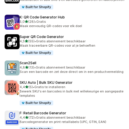
Built for Shopify
K: QR Code Generator Hub
van 5 sterren
5,0
(28)
•
Gratis
28 recensies in totaal
Maak eenvoudig QR-codes voor elk doel
Super QR Code Generator
van 5 sterren
4,5
(55)
•
Gratis abonnement beschikbaar
55 recensies in totaal
Maak traceerbare QR-codes voor al je behoeften
Built for Shopify
Scan2Sell
van 5 sterren
4,8
(13)
•
Gratis abonnement beschikbaar
13 recensies in totaal
Scan een barcode en zet deze direct om in een productvermelding
SKU Auto | Bulk SKU Generator
van 5 sterren
4,4
(5)
•
Gratis te installeren
5 recensies in totaal
Bewerk SKU's en barcodes in bulk met willekeurige en aangepaste
templates
Built for Shopify
F: Retail Barcode Generator
van 5 sterren
4,4
(72)
•
Gratis abonnement beschikbaar
72 recensies in totaal
Barcodegenerator en print retaillabels (UPC, GTIN, EAN)