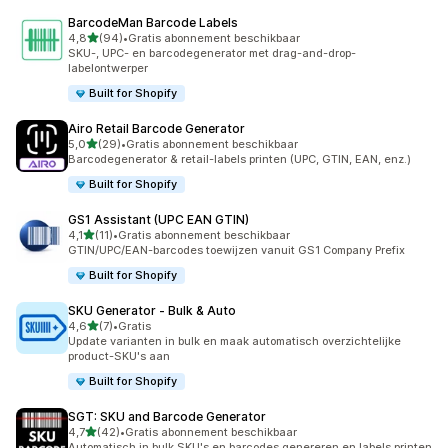
BarcodeMan Barcode Labels
van 5 sterren
4,8
(94)
•
Gratis abonnement beschikbaar
94 recensies in totaal
SKU-, UPC- en barcodegenerator met drag-and-drop-
labelontwerper
Built for Shopify
Airo Retail Barcode Generator
van 5 sterren
5,0
(29)
•
Gratis abonnement beschikbaar
29 recensies in totaal
Barcodegenerator & retail-labels printen (UPC, GTIN, EAN, enz.)
Built for Shopify
GS1 Assistant (UPC EAN GTIN)
van 5 sterren
4,1
(11)
•
Gratis abonnement beschikbaar
11 recensies in totaal
GTIN/UPC/EAN-barcodes toewijzen vanuit GS1 Company Prefix
Built for Shopify
SKU Generator ‑ Bulk & Auto
van 5 sterren
4,6
(7)
•
Gratis
7 recensies in totaal
Update varianten in bulk en maak automatisch overzichtelijke
product-SKU's aan
Built for Shopify
SGT: SKU and Barcode Generator
van 5 sterren
4,7
(42)
•
Gratis abonnement beschikbaar
42 recensies in totaal
Automatisch in bulk SKU's en barcodes genereren en labels printen