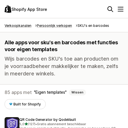
Shopify App Store
Verkoopkanalen
Persoonlijk verkopen
SKU's en barcodes
Alle apps voor sku's en barcodes met functies
voor eigen templates
Wijs barcodes en SKU's toe aan producten om
je voorraadbeheer makkelijker te maken, zelfs
in meerdere winkels.
85 apps met
Eigen templates
Wissen
Built for Shopify
QR Code Generator by QodeVault
van 5 sterren
5,0
(127)
•
Gratis abonnement beschikbaar
127 recensies in totaal