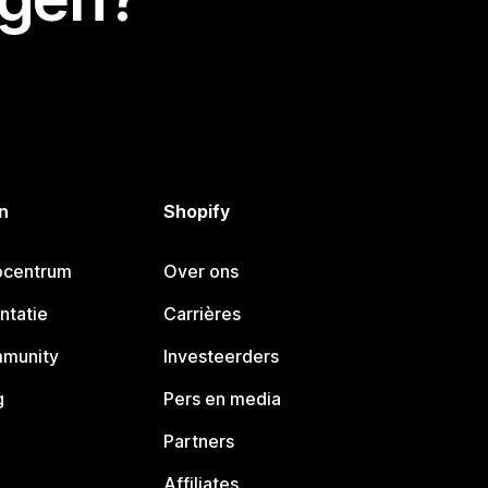
n
Shopify
pcentrum
Over ons
ntatie
Carrières
mmunity
Investeerders
g
Pers en media
Partners
Affiliates