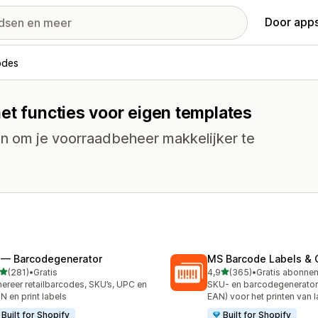
Door apps
odes
et functies voor eigen templates
n om je voorraadbeheer makkelijker te
 — Barcodegenerator
MS Barcode Labels & 
van 5 sterren
van 5 sterren
(281)
•
Gratis
4,9
(365)
•
 recensies in totaal
365 recensies in totaal
ereer retailbarcodes, SKU’s, UPC en
SKU- en barcodegenerator
N en print labels
EAN) voor het printen van 
Built for Shopify
Built for Shopify