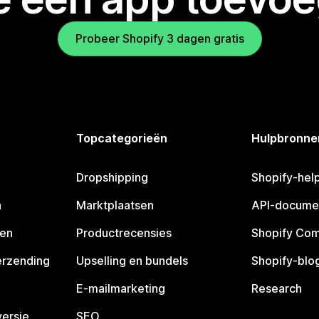
Probeer Shopify 3 dagen gratis
Topcategorieën
Hulpbronne
Dropshipping
Shopify-hel
n
Marktplaatsen
API-docume
pen
Productrecensies
Shopify Co
erzending
Upselling en bundels
Shopify-blo
E-mailmarketing
Research
ersie
SEO