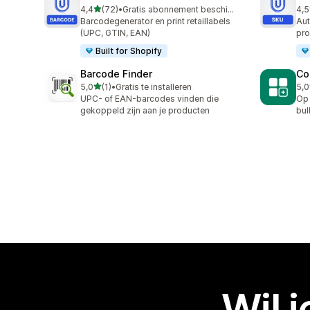
van 5 sterren
4,4
(72)
•
Gratis abonnement beschikbaar
4,5
72 recensies in totaal
23 
Barcodegenerator en print retaillabels
Aut
(UPC, GTIN, EAN)
pro
Built for Shopify
Barcode Finder
Co
van 5 sterren
5,0
(1)
•
Gratis te installeren
5,0
1 recensies in totaal
1 r
UPC- of EAN-barcodes vinden die
Op 
gekoppeld zijn aan je producten
bul
Wil 