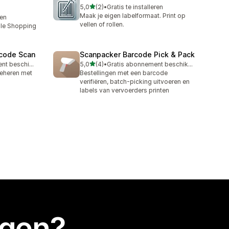
van 5 sterren
5,0
(2)
•
Gratis te installeren
2 recensies in totaal
Maak je eigen labelformaat. Print op
ren
vellen of rollen.
le Shopping
rcode Scan
Scanpacker Barcode Pick & Pack
van 5 sterren
Gratis abonnement beschikbaar
5,0
(4)
•
Gratis abonnement beschikbaar
4 recensies in totaal
beheren met
Bestellingen met een barcode
verifiëren, batch-picking uitvoeren en
labels van vervoerders printen
egen?