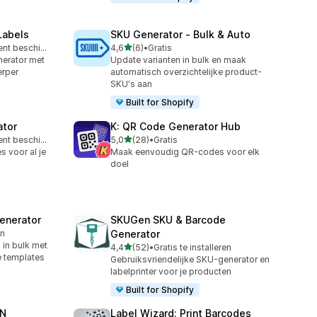
Labels
SKU Generator ‑ Bulk & Auto
van 5 sterren
Gratis abonnement beschikbaar
4,6
(6)
•
Gratis
6 recensies in totaal
erator met
Update varianten in bulk en maak
rper
automatisch overzichtelijke product-
SKU's aan
Built for Shopify
ator
K: QR Code Generator Hub
van 5 sterren
Gratis abonnement beschikbaar
5,0
(28)
•
Gratis
28 recensies in totaal
 voor al je
Maak eenvoudig QR-codes voor elk
doel
enerator
SKUGen SKU & Barcode
en
Generator
in bulk met
van 5 sterren
4,4
(52)
•
Gratis te installeren
52 recensies in totaal
e templates
Gebruiksvriendelijke SKU-generator en
labelprinter voor je producten
Built for Shopify
AN
Label Wizard: Print Barcodes