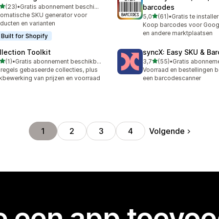
van 5 sterren
(23)
•
Gratis abonnement beschikbaar
barcodes
recensies in totaal
omatische SKU generator voor
van 5 sterren
5,0
(61)
•
Gratis te installe
61 recensies in totaal
ducten en varianten
Koop barcodes voor Goog
en andere marktplaatsen
Built for Shopify
llection Toolkit
syncX: Easy SKU & Ba
van 5 sterren
van 5 sterren
(1)
•
Gratis abonnement beschikbaar
3,7
(55)
•
ecensies in totaal
55 recensies in totaal
regels gebaseerde collecties, plus
Voorraad en bestellingen 
kbewerking van prijzen en voorraad
een barcodescanner
Volgende
1
2
3
4
je een app toevo