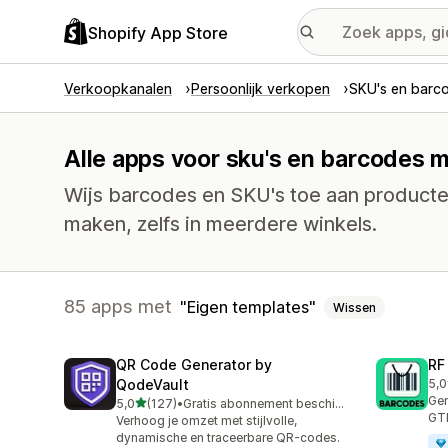
Shopify App Store
Verkoopkanalen
Persoonlijk verkopen
SKU's en barc
Alle apps voor sku's en barcodes m
Wijs barcodes en SKU's toe aan producte
maken, zelfs in meerdere winkels.
85 apps met
Eigen templates
Wissen
QR Code Generator by
RF
QodeVault
5,0
281
Gen
van 5 sterren
5,0
(127)
•
Gratis abonnement beschikbaar
127 recensies in totaal
GTI
Verhoog je omzet met stijlvolle,
dynamische en traceerbare QR-codes.