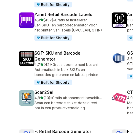
Built for Shopify
Yanet Retail Barcode Labels
Ai
van 5 sterren
4,9
(437)
•
Gratis te installeren
5,0
437 recensies in totaal
28 
Een SKU- en barcodegenerator voor
Bar
het printen van labels (UPC, EAN, GTIN)
pri
Built for Shopify
SGT: SKU and Barcode
GS
Generator
3,6
11 
GT
van 5 sterren
4,7
(42)
•
Gratis abonnement beschikbaar
42 recensies in totaal
van
Automatisch in bulk SKU's en
barcodes genereren en labels printen
Built for Shopify
Scan2Sell
CT
van 5 sterren
4,8
(13)
•
Gratis abonnement beschikbaar
4,9
13 recensies in totaal
85 
Scan een barcode en zet deze direct
Maa
om in een productvermelding
bar
bes
F: Retail Barcode Generator
F 