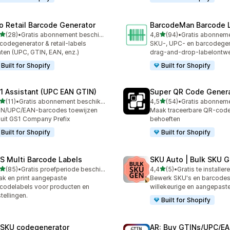
ro Retail Barcode Generator
BarcodeMan Barcode 
van 5 sterren
van 5 sterren
(28)
•
Gratis abonnement beschikbaar
4,8
(94)
•
recensies in totaal
94 recensies in totaal
codegenerator & retail-labels
SKU-, UPC- en barcodegen
nten (UPC, GTIN, EAN, enz.)
drag-and-drop-labelontwe
Built for Shopify
Built for Shopify
1 Assistant (UPC EAN GTIN)
Super QR Code Gener
van 5 sterren
van 5 sterren
(11)
•
Gratis abonnement beschikbaar
4,5
(54)
•
recensies in totaal
54 recensies in totaal
IN/UPC/EAN-barcodes toewijzen
Maak traceerbare QR-codes
uit GS1 Company Prefix
behoeften
Built for Shopify
Built for Shopify
S Multi Barcode Labels
SKU Auto | Bulk SKU G
van 5 sterren
van 5 sterren
(85)
•
Gratis proefperiode beschikbaar
4,4
(5)
•
Gratis te installer
recensies in totaal
5 recensies in totaal
k en print aangepaste
Bewerk SKU's en barcodes 
codelabels voor producten en
willekeurige en aangepast
tellingen.
Built for Shopify
: SKU codegenerator
AR: Buy GTINs/UPC/E