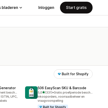
 bladeren
Inloggen
Start gratis
Built for Shopify
Generator
506 EasyScan SKU & Barcode
van 5 sterren
Gratis abonnement beschikbaar
5,0
(331)
•
Gratis proefperiode beschikbaar
331 recensies in totaal
 (GTIN, UPC,
Inkooporders, voorraadbeheer en
labels
vraagvoorspelling
Built for Shopify