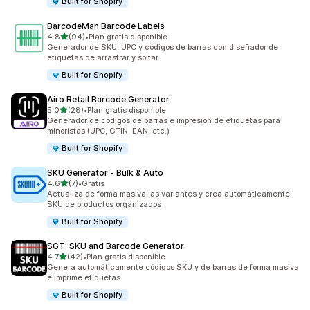
Built for Shopify
BarcodeMan Barcode Labels
de 5 estrellas
4.8
(94)
•
Plan gratis disponible
94 reseñas en total
Generador de SKU, UPC y códigos de barras con diseñador de
etiquetas de arrastrar y soltar
Built for Shopify
Airo Retail Barcode Generator
de 5 estrellas
5.0
(28)
•
Plan gratis disponible
28 reseñas en total
Generador de códigos de barras e impresión de etiquetas para
minoristas (UPC, GTIN, EAN, etc.)
Built for Shopify
SKU Generator ‑ Bulk & Auto
de 5 estrellas
4.6
(7)
•
Gratis
7 reseñas en total
Actualiza de forma masiva las variantes y crea automáticamente
SKU de productos organizados
Built for Shopify
SGT: SKU and Barcode Generator
de 5 estrellas
4.7
(42)
•
Plan gratis disponible
42 reseñas en total
Genera automáticamente códigos SKU y de barras de forma masiva
e imprime etiquetas
Built for Shopify