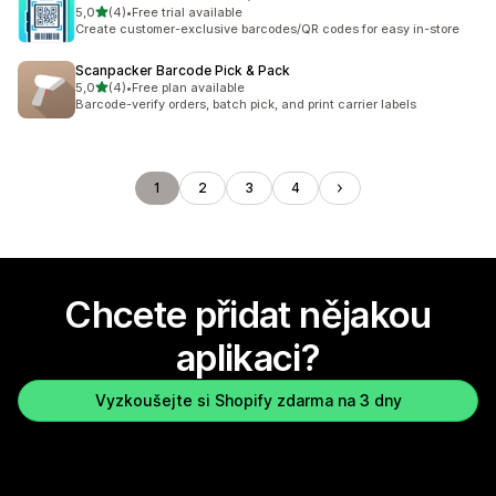
z 5 hvězd
5,0
(4)
•
Free trial available
Celkový počet recenzí: 4
Create customer-exclusive barcodes/QR codes for easy in-store
Scanpacker Barcode Pick & Pack
z 5 hvězd
5,0
(4)
•
Free plan available
Celkový počet recenzí: 4
Barcode-verify orders, batch pick, and print carrier labels
1
2
3
4
Chcete přidat nějakou
aplikaci?
Vyzkoušejte si Shopify zdarma na 3 dny