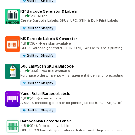
Built for Shopify
RF: Barcode Generator & Labels
z 5 hvězd
5,0
(290)
•
Free
Celkový počet recenzí: 290
Create Barcode Labels, SKUs, UPC, GTIN & Bulk Print Labels
Built for Shopify
MS Barcode Labels & Generator
z 5 hvězd
4,9
(367)
•
Free plan available
Celkový počet recenzí: 367
SKU & Barcode generator (GTIN, UPC, EAN) with labels printing
Built for Shopify
506 EasyScan SKU & Barcode
z 5 hvězd
5,0
(333)
•
Free trial available
Celkový počet recenzí: 333
Purchase orders, inventory management & demand forecasting
Built for Shopify
Yanet Retail Barcode Labels
z 5 hvězd
4,9
(438)
•
Free to install
Celkový počet recenzí: 438
A SKU & barcode generator for printing labels (UPC, EAN, GTIN)
Built for Shopify
BarcodeMan Barcode Labels
z 5 hvězd
4,8
(94)
•
Free plan available
Celkový počet recenzí: 94
SKU, UPC & barcode generator with drag-and-drop label designer