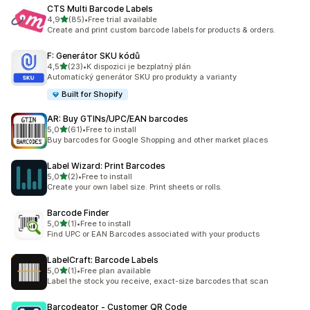
CTS Multi Barcode Labels
z 5 hvězd
4,9
(85)
•
Free trial available
Celkový počet recenzí: 85
Create and print custom barcode labels for products & orders.
F: Generátor SKU kódů
z 5 hvězd
4,5
(23)
•
K dispozici je bezplatný plán
Celkový počet recenzí: 23
Automatický generátor SKU pro produkty a varianty
Built for Shopify
AR: Buy GTINs/UPC/EAN barcodes
z 5 hvězd
5,0
(61)
•
Free to install
Celkový počet recenzí: 61
Buy barcodes for Google Shopping and other market places
Label Wizard: Print Barcodes
z 5 hvězd
5,0
(2)
•
Free to install
Celkový počet recenzí: 2
Create your own label size. Print sheets or rolls.
Barcode Finder
z 5 hvězd
5,0
(1)
•
Free to install
Celkový počet recenzí: 1
Find UPC or EAN Barcodes associated with your products
LabelCraft: Barcode Labels
z 5 hvězd
5,0
(1)
•
Free plan available
Celkový počet recenzí: 1
Label the stock you receive, exact-size barcodes that scan
Barcodeator ‑ Customer QR Code