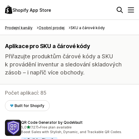
Shopify App Store
Prodejní kanály
Osobní prodej
SKU a čárové kódy
Aplikace pro SKU a čárové kódy
Přiřazujte produktům čárové kódy a SKU
k provádění inventur a sledování skladových
zásob – i napříč více obchody.
Počet aplikací: 85
Built for Shopify
QR Code Generator by QodeVault
z 5 hvězd
5,0
(127)
•
Free plan available
Celkový počet recenzí: 127
Boost Sales with Stylish, Dynamic, and Trackable QR Codes.