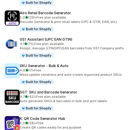
Built for Shopify
Airo Retail Barcode Generator
z 5 hvězd
5,0
(29)
•
Free plan available
Celkový počet recenzí: 29
Barcode Generator & print retail labels (UPC & GTIN, EAN, etc)
Built for Shopify
GS1 Assistant (UPC EAN GTIN)
z 5 hvězd
4,1
(11)
•
Free plan available
Celkový počet recenzí: 11
Assign, manage GTIN/UPC/EAN barcodes from GS1 Company prefix
Built for Shopify
SKU Generator ‑ Bulk & Auto
z 5 hvězd
4,6
(7)
•
Free
Celkový počet recenzí: 7
Mass update variations and auto-create organized product SKUs
Built for Shopify
SGT: SKU and Barcode Generator
z 5 hvězd
4,7
(42)
•
Free plan available
Celkový počet recenzí: 42
Auto-generate SKUs & barcodes in bulk and print labels
Built for Shopify
K: QR Code Generator Hub
z 5 hvězd
5,0
(28)
•
Free
Celkový počet recenzí: 28
Create QR codes easily for any purpose