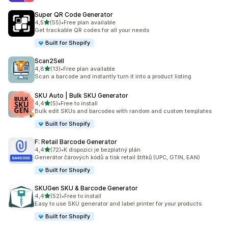
Super QR Code Generator
z 5 hvězd
4,5
(55)
•
Free plan available
Celkový počet recenzí: 55
Get trackable QR codes for all your needs
Built for Shopify
Scan2Sell
z 5 hvězd
4,8
(13)
•
Free plan available
Celkový počet recenzí: 13
Scan a barcode and instantly turn it into a product listing
SKU Auto | Bulk SKU Generator
z 5 hvězd
4,4
(5)
•
Free to install
Celkový počet recenzí: 5
Bulk edit SKUs and barcodes with random and custom templates
Built for Shopify
F: Retail Barcode Generator
z 5 hvězd
4,4
(72)
•
K dispozici je bezplatný plán
Celkový počet recenzí: 72
Generátor čárových kódů a tisk retail štítků (UPC, GTIN, EAN)
Built for Shopify
SKUGen SKU & Barcode Generator
z 5 hvězd
4,4
(52)
•
Free to install
Celkový počet recenzí: 52
Easy to use SKU generator and label printer for your products
Built for Shopify