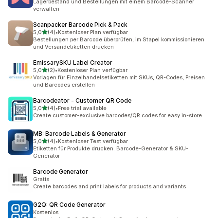
Lagerbestand und Bestellungen mit einem Barcode-Scanner
verwalten
Scanpacker Barcode Pick & Pack
von 5 Sternen
5,0
(4)
•
Kostenloser Plan verfügbar
4 Rezensionen insgesamt
Bestellungen per Barcode überprüfen, im Stapel kommissionieren
und Versandetiketten drucken
EmissarySKU Label Creator
von 5 Sternen
5,0
(2)
•
Kostenloser Plan verfügbar
2 Rezensionen insgesamt
Vorlagen für Einzelhandelsetiketten mit SKUs, QR-Codes, Preisen
und Barcodes erstellen
Barcodeator ‑ Customer QR Code
von 5 Sternen
5,0
(4)
•
Free trial available
4 Rezensionen insgesamt
Create customer-exclusive barcodes/QR codes for easy in-store
MB: Barcode Labels & Generator
von 5 Sternen
5,0
(4)
•
Kostenloser Test verfügbar
4 Rezensionen insgesamt
Etiketten für Produkte drucken. Barcode-Generator & SKU-
Generator
Barcode Generator
Gratis
Create barcodes and print labels for products and variants
G2Q: QR Code Generator
Kostenlos