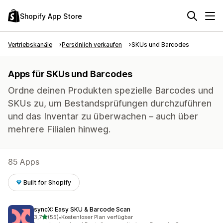
Shopify App Store
Vertriebskanäle
Persönlich verkaufen
SKUs und Barcodes
Apps für SKUs und Barcodes
Ordne deinen Produkten spezielle Barcodes und
SKUs zu, um Bestandsprüfungen durchzuführen
und das Inventar zu überwachen – auch über
mehrere Filialen hinweg.
85 Apps
Built for Shopify
syncX: Easy SKU & Barcode Scan
von 5 Sternen
3,7
(55)
•
Kostenloser Plan verfügbar
55 Rezensionen insgesamt