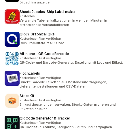
Bildschirm anzeigen
Sheets2Lables‑Ship Label maker
Kostenlos
Verwandle Tabellenkalkulationen in wenigen Minuten in
professionelle Versandetiketten
QRKY Graphical QRs
Kostenloser Plan verfügbar
Dein Produktfoto im QR-Code
All in one ‑ QR Code Barcode
Kostenloser Test verfügbar
QR-Code- und Barcode-Generator. Erstellung mit Logo und Etikett.
FlochLabels
Kostenloser Plan verfügbar
Drucke Barcode-Etiketten aus Bestandsübertragungen,
Lieferantenbestellungen und CSV-Dateien
StockKit
Kostenloser Test verfügbar
Einkaufsbestellungen verwalten, Stocky-Daten migrieren und
Etiketten drucken.
QR Code Generator & Tracker
Kostenloser Plan verfügbar
QR-Codes für Produkte, Kategorien, Seiten und Kampagnen –