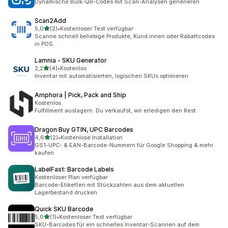
Dynamische Bulk-QR-Codes mit Scan-Analysen generieren
Scan2Add
von 5 Sternen
5,0
(2)
•
Kostenloser Test verfügbar
2 Rezensionen insgesamt
Scanne schnell beliebige Produkte, Kund:innen oder Rabattcodes
in POS.
Lamnia ‑ SKU Generator
von 5 Sternen
2,2
(4)
•
Kostenlos
4 Rezensionen insgesamt
Inventar mit automatisierten, logischen SKUs optimieren
Amphora | Pick, Pack and Ship
Kostenlos
Fulfillment auslagern. Du verkaufst, wir erledigen den Rest
Dragon Buy GTIN, UPC Barcodes
von 5 Sternen
4,6
(2)
•
Kostenlose Installation
2 Rezensionen insgesamt
GS1-UPC- & EAN-Barcode-Nummern für Google Shopping & mehr
kaufen
LabelFast: Barcode Labels
Kostenloser Plan verfügbar
Barcode-Etiketten mit Stückzahlen aus dem aktuellen
Lagerbestand drucken
Quick SKU Barcode
von 5 Sternen
5,0
(1)
•
Kostenloser Test verfügbar
1 Rezensionen insgesamt
SKU-Barcodes für ein schnelles Inventar-Scannen auf dem