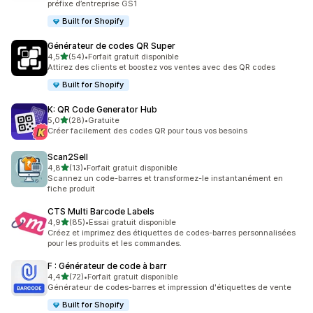
préfixe d’entreprise GS1
Built for Shopify
Générateur de codes QR Super
étoile(s) sur 5
4,5
(54)
•
Forfait gratuit disponible
54 avis au total
Attirez des clients et boostez vos ventes avec des QR codes
Built for Shopify
K: QR Code Generator Hub
étoile(s) sur 5
5,0
(28)
•
Gratuite
28 avis au total
Créer facilement des codes QR pour tous vos besoins
Scan2Sell
étoile(s) sur 5
4,8
(13)
•
Forfait gratuit disponible
13 avis au total
Scannez un code-barres et transformez-le instantanément en
fiche produit
CTS Multi Barcode Labels
étoile(s) sur 5
4,9
(85)
•
Essai gratuit disponible
85 avis au total
Créez et imprimez des étiquettes de codes-barres personnalisées
pour les produits et les commandes.
F : Générateur de code à barr
étoile(s) sur 5
4,4
(72)
•
Forfait gratuit disponible
72 avis au total
Générateur de codes-barres et impression d'étiquettes de vente
Built for Shopify