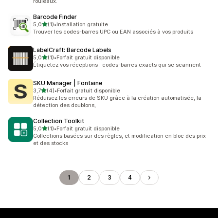
rouleaux.
Barcode Finder
étoile(s) sur 5
5,0
(1)
•
Installation gratuite
1 avis au total
Trouver les codes-barres UPC ou EAN associés à vos produits
LabelCraft: Barcode Labels
étoile(s) sur 5
5,0
(1)
•
Forfait gratuit disponible
1 avis au total
Étiquetez vos réceptions : codes-barres exacts qui se scannent
SKU Manager | Fontaine
étoile(s) sur 5
3,7
(4)
•
Forfait gratuit disponible
4 avis au total
Réduisez les erreurs de SKU grâce à la création automatisée, la
détection des doublons,
Collection Toolkit
étoile(s) sur 5
5,0
(1)
•
Forfait gratuit disponible
1 avis au total
Collections basées sur des règles, et modification en bloc des prix
et des stocks
1
2
3
4