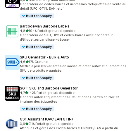
28 avis au total
Générateur de codes-barres et impression d’étiquettes de vente au
détail (UPC, GTIN, EAN, etc.)
Built for Shopify
BarcodeMan Barcode Labels
étoile(s) sur 5
4,8
(94)
•
Forfait gratuit disponible
94 avis au total
Générateur de SKU, UPC et codes-barres avec concepteur
d’étiquettes par glisser-déposer
Built for Shopify
SKU Generator ‑ Bulk & Auto
étoile(s) sur 5
4,6
(7)
•
Gratuite
7 avis au total
Mettre à jour les variantes en masse et créer automatiquement des
SKU de produits organisés
Built for Shopify
SGT: SKU and Barcode Generator
étoile(s) sur 5
4,7
(42)
•
Forfait gratuit disponible
42 avis au total
Générer automatiquement des UGS et codes-barres en bloc et
imprimer des étiquettes
Built for Shopify
GS1 Assistant (UPC EAN GTIN)
étoile(s) sur 5
3,6
(11)
•
Forfait gratuit disponible
11 avis au total
Attribuez et gérez des codes-barres GTIN/UPC/EAN à partir du