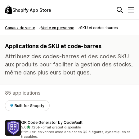
Shopify App Store
Canaux de vente
Vente en personne
SKU et codes-barres
Applications de SKU et code-barres
Attribuez des codes-barres et des codes SKU
aux produits pour faciliter la gestion des stocks,
même dans plusieurs boutiques.
85 applications
Built for Shopify
QR Code Generator by QodeVault
étoile(s) sur 5
5,0
(128)
•
Forfait gratuit disponible
128 avis au total
Stimulez les ventes avec des codes QR élégants, dynamiques et
traçables.