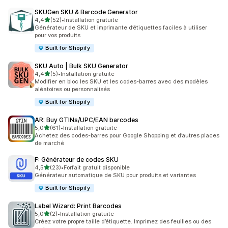
SKUGen SKU & Barcode Generator
étoile(s) sur 5
4,4
(52)
•
Installation gratuite
52 avis au total
Générateur de SKU et imprimante d’étiquettes faciles à utiliser
pour vos produits
Built for Shopify
SKU Auto | Bulk SKU Generator
étoile(s) sur 5
4,4
(5)
•
Installation gratuite
5 avis au total
Modifier en bloc les SKU et les codes-barres avec des modèles
aléatoires ou personnalisés
Built for Shopify
AR: Buy GTINs/UPC/EAN barcodes
étoile(s) sur 5
5,0
(61)
•
Installation gratuite
61 avis au total
Achetez des codes-barres pour Google Shopping et d’autres places
de marché
F: Générateur de codes SKU
étoile(s) sur 5
4,5
(23)
•
Forfait gratuit disponible
23 avis au total
Générateur automatique de SKU pour produits et variantes
Built for Shopify
Label Wizard: Print Barcodes
étoile(s) sur 5
5,0
(2)
•
Installation gratuite
2 avis au total
Créez votre propre taille d’étiquette. Imprimez des feuilles ou des