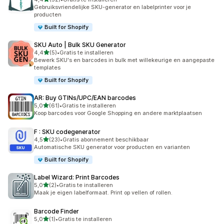
52 recensies in totaal
Gebruiksvriendelijke SKU-generator en labelprinter voor je
producten
Built for Shopify
SKU Auto | Bulk SKU Generator
van 5 sterren
4,4
(5)
•
Gratis te installeren
5 recensies in totaal
Bewerk SKU's en barcodes in bulk met willekeurige en aangepaste
templates
Built for Shopify
AR: Buy GTINs/UPC/EAN barcodes
van 5 sterren
5,0
(61)
•
Gratis te installeren
61 recensies in totaal
Koop barcodes voor Google Shopping en andere marktplaatsen
F : SKU codegenerator
van 5 sterren
4,5
(23)
•
Gratis abonnement beschikbaar
23 recensies in totaal
Automatische SKU generator voor producten en varianten
Built for Shopify
Label Wizard: Print Barcodes
van 5 sterren
5,0
(2)
•
Gratis te installeren
2 recensies in totaal
Maak je eigen labelformaat. Print op vellen of rollen.
Barcode Finder
van 5 sterren
5,0
(1)
•
Gratis te installeren
1 recensies in totaal