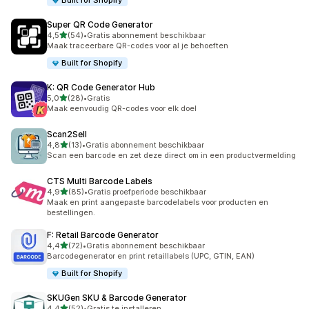
Built for Shopify
Super QR Code Generator
van 5 sterren
4,5
(54)
•
Gratis abonnement beschikbaar
54 recensies in totaal
Maak traceerbare QR-codes voor al je behoeften
Built for Shopify
K: QR Code Generator Hub
van 5 sterren
5,0
(28)
•
Gratis
28 recensies in totaal
Maak eenvoudig QR-codes voor elk doel
Scan2Sell
van 5 sterren
4,8
(13)
•
Gratis abonnement beschikbaar
13 recensies in totaal
Scan een barcode en zet deze direct om in een productvermelding
CTS Multi Barcode Labels
van 5 sterren
4,9
(85)
•
Gratis proefperiode beschikbaar
85 recensies in totaal
Maak en print aangepaste barcodelabels voor producten en
bestellingen.
F: Retail Barcode Generator
van 5 sterren
4,4
(72)
•
Gratis abonnement beschikbaar
72 recensies in totaal
Barcodegenerator en print retaillabels (UPC, GTIN, EAN)
Built for Shopify
SKUGen SKU & Barcode Generator
van 5 sterren
4,4
(52)
•
Gratis te installeren