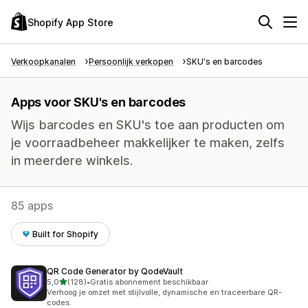
Shopify App Store
Verkoopkanalen
Persoonlijk verkopen
SKU's en barcodes
Apps voor SKU's en barcodes
Wijs barcodes en SKU's toe aan producten om
je voorraadbeheer makkelijker te maken, zelfs
in meerdere winkels.
85 apps
Built for Shopify
QR Code Generator by QodeVault
van 5 sterren
5,0
(128)
•
Gratis abonnement beschikbaar
128 recensies in totaal
Verhoog je omzet met stijlvolle, dynamische en traceerbare QR-
codes.