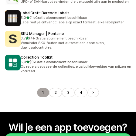
UPC- of EAN-barcodes vinden die gekoppeld zijn aan je producten
LabelCraft: Barcode Labels
van 5 sterren
5,0
(1)
•
Gratis abonnement beschikbaar
1 recensies in totaal
Label wat je ontvangt: labels op exact formaat, elke labelprinter
SKU Manager | Fontaine
van 5 sterren
3,7
(4)
•
Gratis abonnement beschikbaar
4 recensies in totaal
Verminder SKU-fouten met automatisch aanmaken,
duplicaatcontroles,
Collection Toolkit
van 5 sterren
5,0
(1)
•
Gratis abonnement beschikbaar
1 recensies in totaal
Op regels gebaseerde collecties, plus bulkbewerking van prijzen en
voorraad
1
2
3
4
Wil je een app toevoegen?