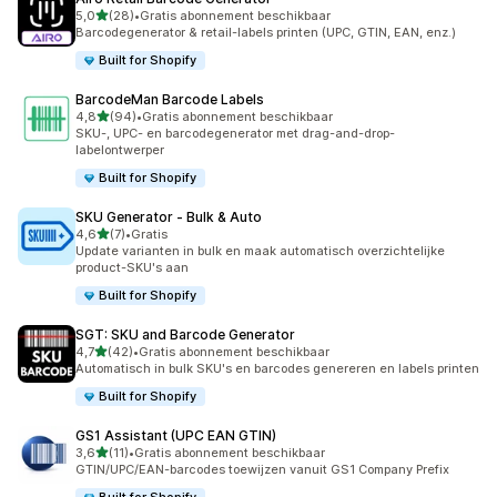
van 5 sterren
5,0
(28)
•
Gratis abonnement beschikbaar
28 recensies in totaal
Barcodegenerator & retail-labels printen (UPC, GTIN, EAN, enz.)
Built for Shopify
BarcodeMan Barcode Labels
van 5 sterren
4,8
(94)
•
Gratis abonnement beschikbaar
94 recensies in totaal
SKU-, UPC- en barcodegenerator met drag-and-drop-
labelontwerper
Built for Shopify
SKU Generator ‑ Bulk & Auto
van 5 sterren
4,6
(7)
•
Gratis
7 recensies in totaal
Update varianten in bulk en maak automatisch overzichtelijke
product-SKU's aan
Built for Shopify
SGT: SKU and Barcode Generator
van 5 sterren
4,7
(42)
•
Gratis abonnement beschikbaar
42 recensies in totaal
Automatisch in bulk SKU's en barcodes genereren en labels printen
Built for Shopify
GS1 Assistant (UPC EAN GTIN)
van 5 sterren
3,6
(11)
•
Gratis abonnement beschikbaar
11 recensies in totaal
GTIN/UPC/EAN-barcodes toewijzen vanuit GS1 Company Prefix