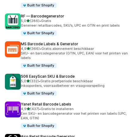
Built for Shopify
RF — Barcodegenerator
van 5 sterren
5,0
(286)
•
Gratis
286 recensies in totaal
Genereer retailbarcodes, SKU’s, UPC en GTIN en print labels
Built for Shopify
MS Barcode Labels & Generator
van 5 sterren
4,9
(366)
•
Gratis abonnement beschikbaar
366 recensies in totaal
SKU- en barcodegenerator (GTIN, UPC, EAN) voor het printen van
labels
Built for Shopify
506 EasyScan SKU & Barcode
van 5 sterren
5,0
(332)
•
Gratis proefperiode beschikbaar
332 recensies in totaal
Inkooporders, voorraadbeheer en vraagvoorspelling
Built for Shopify
Yanet Retail Barcode Labels
van 5 sterren
4,9
(437)
•
Gratis te installeren
437 recensies in totaal
Een SKU- en barcodegenerator voor het printen van labels (UPC,
EAN, GTIN)
Built for Shopify
Airo Retail Barcode Generator