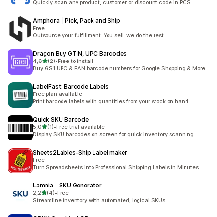
Quickly scan any product, customer or discount code in POS.
Amphora | Pick, Pack and Ship
Free
Outsource your fulfillment. You sell, we do the rest
Dragon Buy GTIN, UPC Barcodes
5 yıldız üzerinden
4,6
(2)
•
Free to install
toplam 2 değerlendirme
Buy GS1 UPC & EAN barcode numbers for Google Shopping & More
LabelFast: Barcode Labels
Free plan available
Print barcode labels with quantities from your stock on hand
Quick SKU Barcode
5 yıldız üzerinden
5,0
(1)
•
Free trial available
toplam 1 değerlendirme
Display SKU barcodes on screen for quick inventory scanning
Sheets2Lables‑Ship Label maker
Free
Turn Spreadsheets into Professional Shipping Labels in Minutes
Lamnia ‑ SKU Generator
5 yıldız üzerinden
2,2
(4)
•
Free
toplam 4 değerlendirme
Streamline inventory with automated, logical SKUs