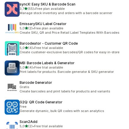
syncX: Easy SKU & Barcode Scan
5 yıldız üzerinden
3,7
(55)
•
Free plan available
toplam 55 değerlendirme
Manage stock inventory and orders with a barcode scanner
EmissarySKU Label Creator
5 yıldız üzerinden
5,0
(2)
•
Free plan available
toplam 2 değerlendirme
Create SKU, QR and Price Retail Label Templates With Barcodes
Barcodeator ‑ Customer QR Code
5 yıldız üzerinden
5,0
(4)
•
Free trial available
toplam 4 değerlendirme
Create customer-exclusive barcodes/QR codes for easy in-store
MB: Barcode Labels & Generator
5 yıldız üzerinden
5,0
(4)
•
Free trial available
toplam 4 değerlendirme
Print labels for products. Barcode generator & SKU generator
Barcode Generator
Gratis
Create barcodes and print labels for products and variants
G2Q: QR Code Generator
Free
Generate dynamic, bulk QR codes with scan analytics
Scan2Add
5 yıldız üzerinden
5,0
(2)
•
Free trial available
toplam 2 değerlendirme