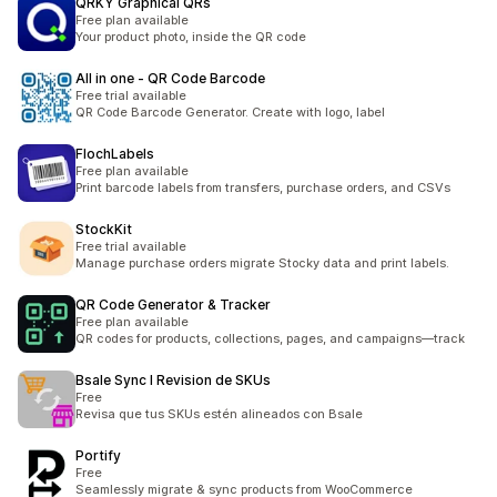
QRKY Graphical QRs
Free plan available
Your product photo, inside the QR code
All in one ‑ QR Code Barcode
Free trial available
QR Code Barcode Generator. Create with logo, label
FlochLabels
Free plan available
Print barcode labels from transfers, purchase orders, and CSVs
StockKit
Free trial available
Manage purchase orders migrate Stocky data and print labels.
QR Code Generator & Tracker
Free plan available
QR codes for products, collections, pages, and campaigns—track
Bsale Sync I Revision de SKUs
Free
Revisa que tus SKUs estén alineados con Bsale
Portify
Free
Seamlessly migrate & sync products from WooCommerce