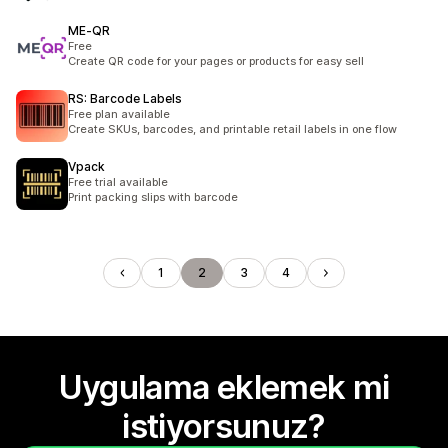
ME‑QR
Free
Create QR code for your pages or products for easy sell
RS: Barcode Labels
Free plan available
Create SKUs, barcodes, and printable retail labels in one flow
Vpack
Free trial available
Print packing slips with barcode
1
2
3
4
Uygulama eklemek mi
istiyorsunuz?