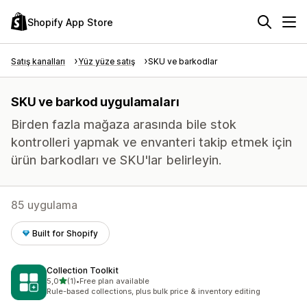
Shopify App Store
Satış kanalları
Yüz yüze satış
SKU ve barkodlar
SKU ve barkod uygulamaları
Birden fazla mağaza arasında bile stok
kontrolleri yapmak ve envanteri takip etmek için
ürün barkodları ve SKU'lar belirleyin.
85 uygulama
Built for Shopify
Collection Toolkit
5 yıldız üzerinden
5,0
(1)
•
Free plan available
toplam 1 değerlendirme
Rule-based collections, plus bulk price & inventory editing