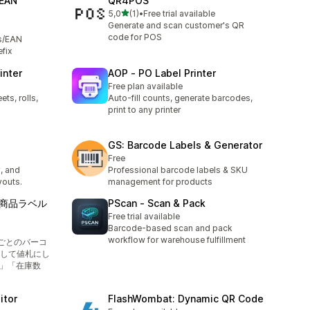
 EAN
QR4POS
5 yıldız üzerinden
5,0
(1)
•
Free trial available
toplam 1 değerlendirme
Generate and scan customer's QR
code for POS
s/EAN
efix
inter
AOP ‑ PO Label Printer
Free plan available
ets, rolls,
Auto-fill counts, generate barcodes,
print to any printer
GS: Barcode Labels & Generator
Free
, and
Professional barcode labels & SKU
outs.
management for products
商品ラベル
PScan ‑ Scan & Pack
Free trial available
Barcode-based scan and pack
workflow for warehouse fulfillment
ごとのバーコ
して値札にし
括」「在庫数
itor
FlashWombat: Dynamic QR Code