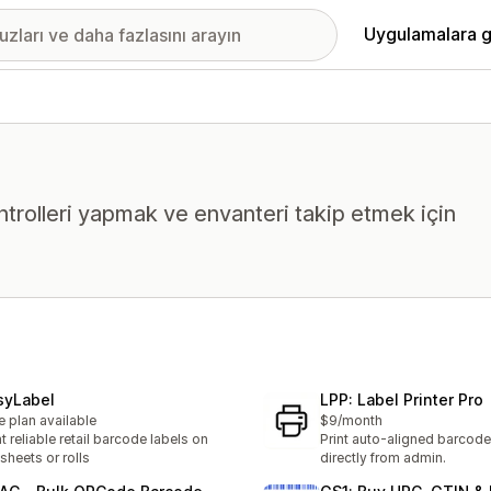
Uygulamalara g
ntrolleri yapmak ve envanteri takip etmek için
syLabel
LPP: Label Printer Pro
e plan available
$9/month
nt reliable retail barcode labels on
Print auto-aligned barcode
sheets or rolls
directly from admin.