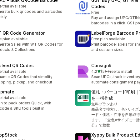
AC ‑ Bulk QRCode Barcode
GS1: Buy UPC, GTIN &
e trial available
Codes
erate bulk qr codes and barcodes
Free
ckly
Buy and assign UPC/GTIN
barcodes in a click. GS1 pr
 QR Code Generator
LabelForge Barcode Pr
e plan available
Free plan available
erate Sales with WT QR Codes for
Print barcode labels for she
ducts & Collections
and custom sizes.
olved QR Codes
ConsignR
5 yıldız üzerinden
e trial available
4,2
(5)
•
Free to install
toplam 5 değerlendirme
amic QR Codes that simplify
Scan UPCs, track inventory
pping, pickup, and checkout
automate consignment pay
ipmate
値札・バーコード印刷｜
e trial available
を一括作成
n to pack orders Quick, with
無料プランあり
code & SKU tools built in
商品名で検索し、色×サイズ
ード・価格・在庫を自動取得
ます。 「全色×サイズに一
分」で枚数
opStock
Xyppy Bulk Product Ed