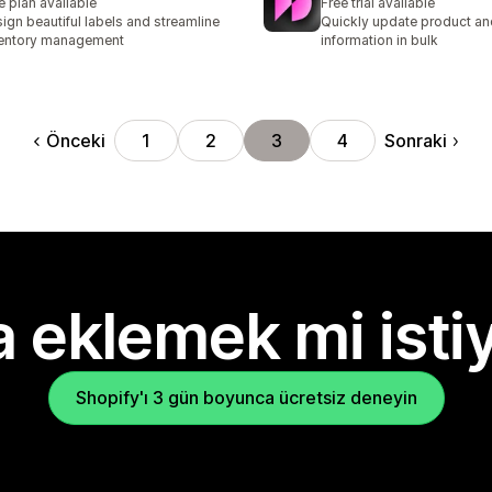
e plan available
Free trial available
ign beautiful labels and streamline
Quickly update product and
entory management
information in bulk
Önceki
Sonraki
1
2
3
4
 eklemek mi isti
Shopify'ı 3 gün boyunca ücretsiz deneyin