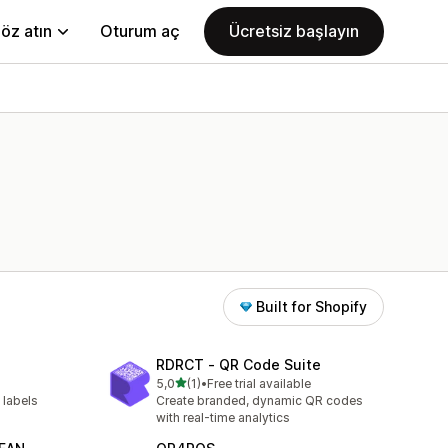
öz atın
Oturum aç
Ücretsiz başlayın
Built for Shopify
RDRCT ‑ QR Code Suite
5 yıldız üzerinden
5,0
(1)
•
Free trial available
toplam 1 değerlendirme
 labels
Create branded, dynamic QR codes
with real-time analytics