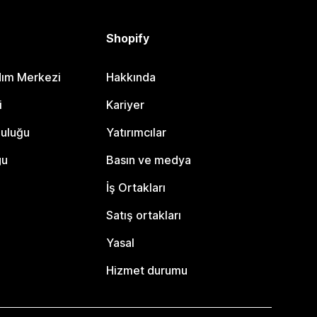
Shopify
dım Merkezi
Hakkında
i
Kariyer
luluğu
Yatırımcılar
gu
Basın ve medya
İş Ortakları
Satış ortakları
Yasal
Hizmet durumu