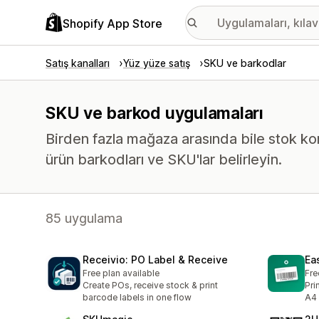
Shopify App Store
Satış kanalları
Yüz yüze satış
SKU ve barkodlar
SKU ve barkod uygulamaları
Birden fazla mağaza arasında bile stok ko
ürün barkodları ve SKU'lar belirleyin.
85 uygulama
Receivio: PO Label & Receive
Ea
Free plan available
Fre
Create POs, receive stock & print
Pri
barcode labels in one flow
A4 