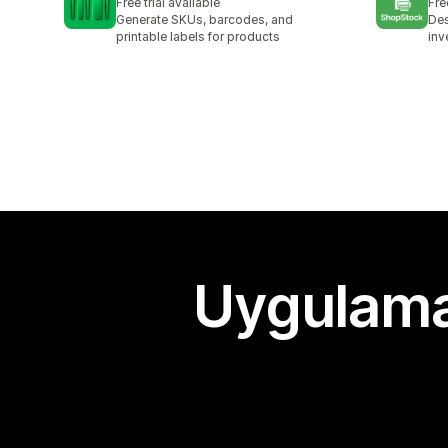
Free trial available
Fre
Generate SKUs, barcodes, and
Des
printable labels for products
inv
Uygulama