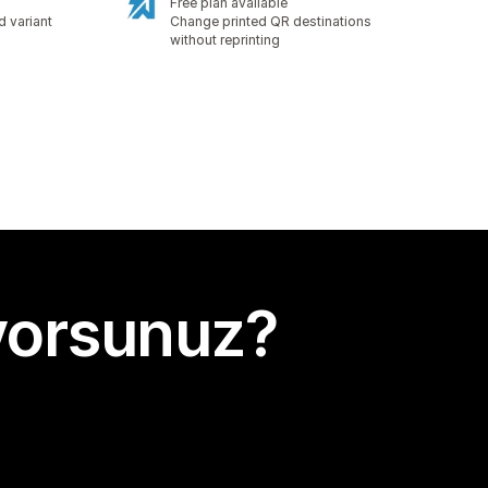
Free plan available
 variant
Change printed QR destinations
without reprinting
yorsunuz?