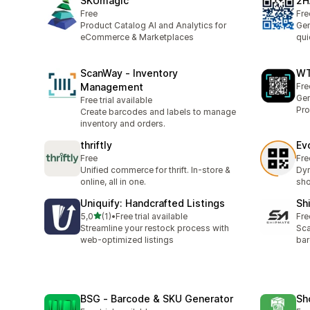
SKUmagic
2H
Free
Fre
Product Catalog AI and Analytics for
Gen
eCommerce & Marketplaces
qui
ScanWay ‑ Inventory
WT
Management
Fre
Gen
Free trial available
Pro
Create barcodes and labels to manage
inventory and orders.
thriftly
Ev
Free
Fre
Unified commerce for thrift. In-store &
Dyn
online, all in one.
sho
Uniquify: Handcrafted Listings
Sh
5 yıldız üzerinden
5,0
(1)
•
Free trial available
Fre
toplam 1 değerlendirme
Streamline your restock process with
Sca
web-optimized listings
bar
BSG ‑ Barcode & SKU Generator
Sh