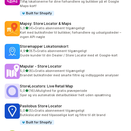
Tilføj lokationerne for dine forhandlere og butikker på et Google
Maps-kort!
Built for Shopify
Mapsy: Store Locator & Maps
ud af 5 stjerner
5,0
(4)
•
Gratis abonnement tilgængeligt
4 anmeldelser i alt
Kort med butiksfinder til butikker, forhandlere og udsalgssteder –
ingen API-nøgle
Storemapper Lokationskort
ud af 5 stjerner
4,9
(87)
•
Gratis abonnement tilgængeligt
87 anmeldelser i alt
Guide kunder til din Dealer / Store Locator med et Google-kort
Mapular ‑ Store Locator
ud af 5 stjerner
5,0
(8)
•
Gratis abonnement tilgængeligt
8 anmeldelser i alt
Brandet butiksfinder med smarte filtre og indbyggede analyser
StoreLocators: Live Retail Map
ud af 5 stjerner
5,0
(16)
•
Mulighed for gratis prøveperiode
16 anmeldelser i alt
Spor og vis automatisk detailbutikker helt uden opsætning.
Pasilobus Store Locator
ud af 5 stjerner
5,0
(5)
•
Gratis abonnement tilgængeligt
5 anmeldelser i alt
Butikslocator med tilpasselige kort og filtre til dit brand
Built for Shopify