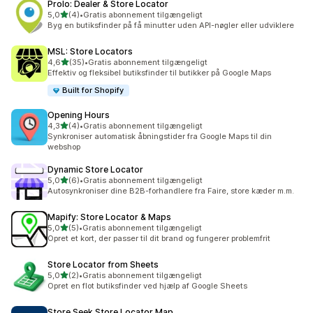
Prolo: Dealer & Store Locator
ud af 5 stjerner
5,0
(4)
•
Gratis abonnement tilgængeligt
4 anmeldelser i alt
Byg en butiksfinder på få minutter uden API-nøgler eller udviklere
MSL: Store Locators
ud af 5 stjerner
4,6
(35)
•
Gratis abonnement tilgængeligt
35 anmeldelser i alt
Effektiv og fleksibel butiksfinder til butikker på Google Maps
Built for Shopify
Opening Hours
ud af 5 stjerner
4,3
(4)
•
Gratis abonnement tilgængeligt
4 anmeldelser i alt
Synkroniser automatisk åbningstider fra Google Maps til din
webshop
Dynamic Store Locator
ud af 5 stjerner
5,0
(6)
•
Gratis abonnement tilgængeligt
6 anmeldelser i alt
Autosynkroniser dine B2B-forhandlere fra Faire, store kæder m.m.
Mapify: Store Locator & Maps
ud af 5 stjerner
5,0
(5)
•
Gratis abonnement tilgængeligt
5 anmeldelser i alt
Opret et kort, der passer til dit brand og fungerer problemfrit
Store Locator from Sheets
ud af 5 stjerner
5,0
(2)
•
Gratis abonnement tilgængeligt
2 anmeldelser i alt
Opret en flot butiksfinder ved hjælp af Google Sheets
Store Seek Store Locator Map