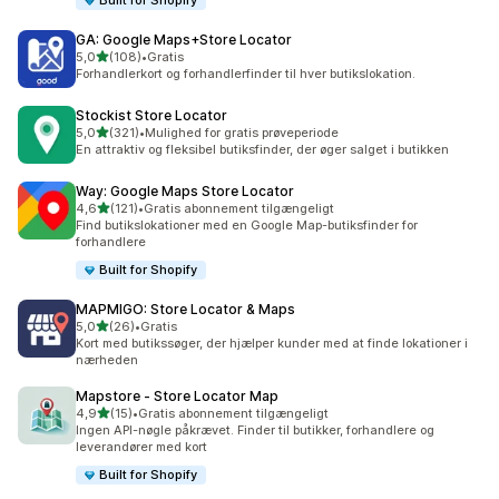
Built for Shopify
GA: Google Maps+Store Locator
ud af 5 stjerner
5,0
(108)
•
Gratis
108 anmeldelser i alt
Forhandlerkort og forhandlerfinder til hver butikslokation.
Stockist Store Locator
ud af 5 stjerner
5,0
(321)
•
Mulighed for gratis prøveperiode
321 anmeldelser i alt
En attraktiv og fleksibel butiksfinder, der øger salget i butikken
Way: Google Maps Store Locator
ud af 5 stjerner
4,6
(121)
•
Gratis abonnement tilgængeligt
121 anmeldelser i alt
Find butikslokationer med en Google Map-butiksfinder for
forhandlere
Built for Shopify
MAPMIGO: Store Locator & Maps
ud af 5 stjerner
5,0
(26)
•
Gratis
26 anmeldelser i alt
Kort med butikssøger, der hjælper kunder med at finde lokationer i
nærheden
Mapstore ‑ Store Locator Map
ud af 5 stjerner
4,9
(15)
•
Gratis abonnement tilgængeligt
15 anmeldelser i alt
Ingen API-nøgle påkrævet. Finder til butikker, forhandlere og
leverandører med kort
Built for Shopify