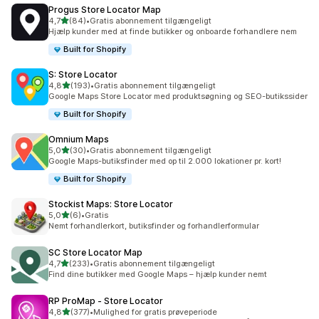
Progus Store Locator Map
ud af 5 stjerner
4,7
(84)
•
Gratis abonnement tilgængeligt
84 anmeldelser i alt
Hjælp kunder med at finde butikker og onboarde forhandlere nem
Built for Shopify
S: Store Locator
ud af 5 stjerner
4,8
(193)
•
Gratis abonnement tilgængeligt
193 anmeldelser i alt
Google Maps Store Locator med produktsøgning og SEO-butikssider
Built for Shopify
Omnium Maps
ud af 5 stjerner
5,0
(30)
•
Gratis abonnement tilgængeligt
30 anmeldelser i alt
Google Maps-butiksfinder med op til 2.000 lokationer pr. kort!
Built for Shopify
Stockist Maps: Store Locator
ud af 5 stjerner
5,0
(6)
•
Gratis
6 anmeldelser i alt
Nemt forhandlerkort, butiksfinder og forhandlerformular
SC Store Locator Map
ud af 5 stjerner
4,7
(233)
•
Gratis abonnement tilgængeligt
233 anmeldelser i alt
Find dine butikker med Google Maps – hjælp kunder nemt
RP ProMap ‑ Store Locator
ud af 5 stjerner
4,8
(377)
•
Mulighed for gratis prøveperiode
377 anmeldelser i alt