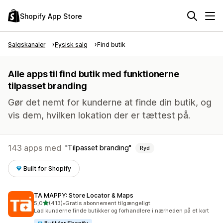
Shopify App Store
Salgskanaler
Fysisk salg
Find butik
Alle apps til find butik med funktionerne
tilpasset branding
Gør det nemt for kunderne at finde din butik, og
vis dem, hvilken lokation der er tættest på.
143 apps med
Tilpasset branding
Ryd
Built for Shopify
TA MAPPY: Store Locator & Maps
ud af 5 stjerner
5,0
(413)
•
Gratis abonnement tilgængeligt
413 anmeldelser i alt
Lad kunderne finde butikker og forhandlere i nærheden på et kort