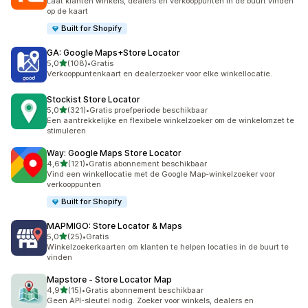
Laat klanten winkels, dealers en verkooppunten in de buurt vinden
op de kaart
Built for Shopify
GA: Google Maps+Store Locator
van 5 sterren
5,0
(108)
•
Gratis
108 recensies in totaal
Verkooppuntenkaart en dealerzoeker voor elke winkellocatie.
Stockist Store Locator
van 5 sterren
5,0
(321)
•
Gratis proefperiode beschikbaar
321 recensies in totaal
Een aantrekkelijke en flexibele winkelzoeker om de winkelomzet te
stimuleren
Way: Google Maps Store Locator
van 5 sterren
4,6
(121)
•
Gratis abonnement beschikbaar
121 recensies in totaal
Vind een winkellocatie met de Google Map-winkelzoeker voor
verkooppunten
Built for Shopify
MAPMIGO: Store Locator & Maps
van 5 sterren
5,0
(25)
•
Gratis
25 recensies in totaal
Winkelzoekerkaarten om klanten te helpen locaties in de buurt te
vinden
Mapstore ‑ Store Locator Map
van 5 sterren
4,9
(15)
•
Gratis abonnement beschikbaar
15 recensies in totaal
Geen API-sleutel nodig. Zoeker voor winkels, dealers en