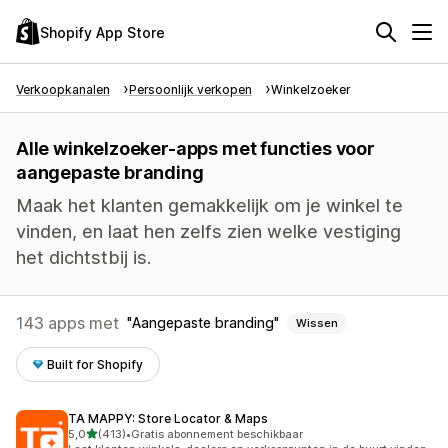
Shopify App Store
Verkoopkanalen
Persoonlijk verkopen
Winkelzoeker
Alle winkelzoeker-apps met functies voor
aangepaste branding
Maak het klanten gemakkelijk om je winkel te
vinden, en laat hen zelfs zien welke vestiging
het dichtstbij is.
143 apps met
Aangepaste branding
Wissen
Built for Shopify
TA MAPPY: Store Locator & Maps
van 5 sterren
5,0
(413)
•
Gratis abonnement beschikbaar
413 recensies in totaal