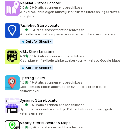
Mapular ‑ Store Locator
van 5 sterren
5,0
(8)
•
Gratis abonnement beschikbaar
8 recensies in totaal
Winkelzoeker in eigen huisstijl met slimme filters en ingebouwde
analytics
Pasilobus Store Locator
van 5 sterren
5,0
(5)
•
Gratis abonnement beschikbaar
5 recensies in totaal
Winkellocator met aanpasbare kaarten en filters voor uw merk
Built for Shopify
MSL: Store Locators
van 5 sterren
4,6
(35)
•
Gratis abonnement beschikbaar
35 recensies in totaal
Krachtige en flexibele winkelzoeker voor winkels op Google Maps
Built for Shopify
Opening Hours
van 5 sterren
4,3
(4)
•
Gratis abonnement beschikbaar
4 recensies in totaal
Google Maps-tijden automatisch synchroniseren met je
onlinewinkel
Dynamic Store Locator
van 5 sterren
5,0
(6)
•
Gratis abonnement beschikbaar
6 recensies in totaal
Synchroniseer automatisch je B2B-retailers van Faire, grote
ketens en meer
Mapify: Store Locator & Maps
van 5 sterren
5,0
(5)
•
Gratis abonnement beschikbaar