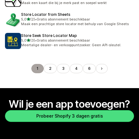
5 recensies in totaal
Maak een kaart die bij je merk past en soepel werkt
Store Locator from Sheets
van 5 sterren
5,0
(2)
•
Gratis abonnement beschikbaar
2 recensies in totaal
Maak een prachtige store locator met behulp van Google Sheets
Store Seek Store Locator Map
van 5 sterren
5,0
(3)
•
Gratis abonnement beschikbaar
3 recensies in totaal
Meertalige dealer- en verkooppuntzoeker. Geen API-sleutel.
1
2
3
4
6
Wil je een app toevoegen?
Probeer Shopify 3 dagen gratis