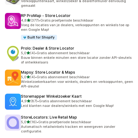
Verkooppuntenkaart, winkelzoeker & dealerformulier eenvoudig
gemaakt
RP ProMap ‑ Store Locator
van 5 sterren
4,8
(377)
•
Gratis proefperiode beschikbaar
377 recensies in totaal
Voeg de locaties van je dealers, verkooppunten en winkels toe op
een Google Map!
Built for Shopify
Prolo: Dealer & Store Locator
van 5 sterren
5,0
(4)
•
Gratis abonnement beschikbaar
4 recensies in totaal
Bouw binnen enkele minuten een store locator zonder API-sleutels
of ontwikkelaars
Mapsy: Store Locator & Maps
van 5 sterren
5,0
(4)
•
Gratis abonnement beschikbaar
4 recensies in totaal
Winkelzoekerkaarten voor winkels, dealers en verkooppunten, geen
API-sleutel
Storemapper Winkelzoeker Kaart
van 5 sterren
4,9
(87)
•
Gratis abonnement beschikbaar
87 recensies in totaal
Leid klanten naar dealers/winkels met een Google Map!
StoreLocators: Live Retail Map
van 5 sterren
5,0
(16)
•
Gratis proefperiode beschikbaar
16 recensies in totaal
Automatisch retailwinkels tracken en weergeven zonder
configuratie.