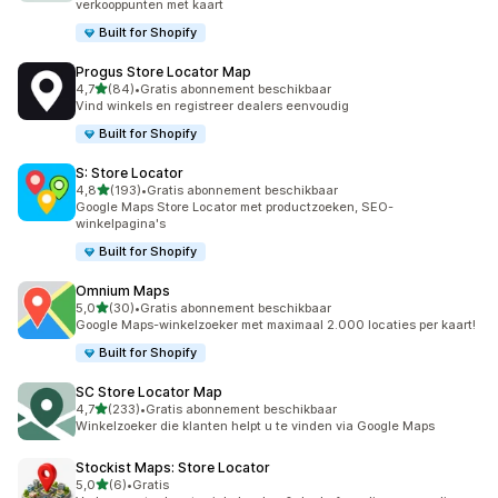
verkooppunten met kaart
Built for Shopify
Progus Store Locator Map
van 5 sterren
4,7
(84)
•
Gratis abonnement beschikbaar
84 recensies in totaal
Vind winkels en registreer dealers eenvoudig
Built for Shopify
S: Store Locator
van 5 sterren
4,8
(193)
•
Gratis abonnement beschikbaar
193 recensies in totaal
Google Maps Store Locator met productzoeken, SEO-
winkelpagina's
Built for Shopify
Omnium Maps
van 5 sterren
5,0
(30)
•
Gratis abonnement beschikbaar
30 recensies in totaal
Google Maps-winkelzoeker met maximaal 2.000 locaties per kaart!
Built for Shopify
SC Store Locator Map
van 5 sterren
4,7
(233)
•
Gratis abonnement beschikbaar
233 recensies in totaal
Winkelzoeker die klanten helpt u te vinden via Google Maps
Stockist Maps: Store Locator
van 5 sterren
5,0
(6)
•
Gratis
6 recensies in totaal